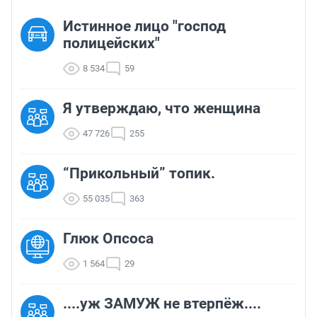
Истинное лицо "господ
полицейских"
8 534
59
Я утверждаю, что женщина
47 726
255
“Прикольный” топик.
55 035
363
Глюк Опсоса
1 564
29
....уж ЗАМУЖ не втерпёж....