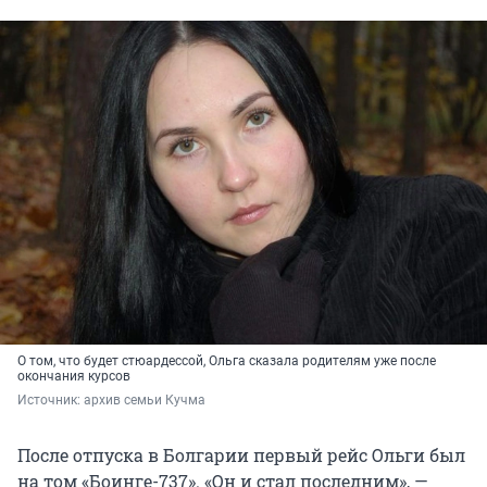
О том, что будет стюардессой, Ольга сказала родителям уже после
окончания курсов
Источник: 
архив семьи Кучма
После отпуска в Болгарии первый рейс Ольги был
на том «Боинге-737». «Он и стал последним», —