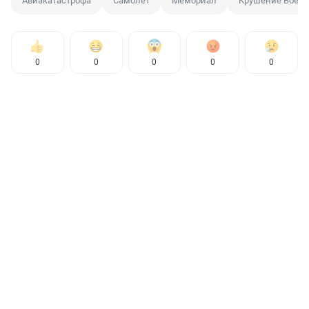
Авиакатастрофа
Самолет
Мемориал
Крушение Boein
0
0
0
0
0