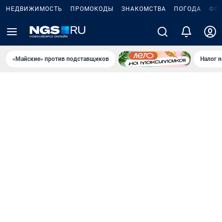
НЕДВИЖИМОСТЬ
ПРОМОКОДЫ
ЗНАКОМСТВА
ПОГОДА
ФО
«Майские» против подставщиков
Налог 