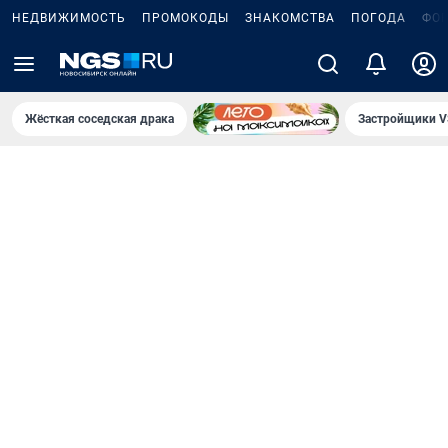
НЕДВИЖИМОСТЬ
ПРОМОКОДЫ
ЗНАКОМСТВА
ПОГОДА
ФО
Жёсткая соседская драка
Застройщики V