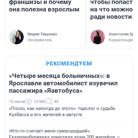
франшизы и почему
чтобы попасть 
она полезна взрослым
на что можно 
ради новости
Мария Тищенко
Анастасия Хри
Обозреватель
Корреспондент
РЕКОМЕНДУЕМ
«Четыре месяца больничных»: в
Ярославле автомобилист изувечил
пассажира «Яавтобуса»
15 часов
10 960
45
«Плохо, как никогда до этого»: таролог о судьбе
Кузбасса и его жителей в августе
«Кто-то считает меня сумасшедшей».
Екатеринбурженка приютила дома 200 жирафов —