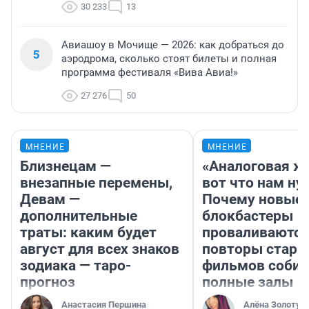
30 233
13
Авиашоу в Мочище — 2026: как добраться до
5
аэродрома, сколько стоят билеты и полная
программа фестиваля «Вива Авиа!»
27 276
50
МНЕНИЕ
МНЕНИЕ
Близнецам —
«Аналоговая ж
внезапные перемены,
вот что нам ну
Девам —
Почему новые
дополнительные
блокбастеры
траты: каким будет
проваливаются,
август для всех знаков
повторы стары
зодиака — таро-
фильмов соби
прогноз
полные залы
Анастасия Першина
Алёна Золотух