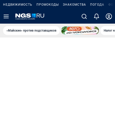
НЕДВИЖИМОСТЬ
ПРОМОКОДЫ
ЗНАКОМСТВА
ПОГОДА
ФО
«Майские» против подставщиков
Налог 