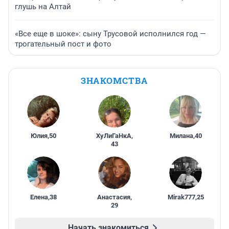
глушь на Алтай
«Все еще в шоке»: сыну Трусовой исполнился год —
трогательный пост и фото
ЗНАКОМСТВА
Юлия
,
50
ХуЛиГаНкА
,
Милана
,
40
43
Елена
,
38
Анастасия
,
Mirak777
,
25
29
Начать знакомиться