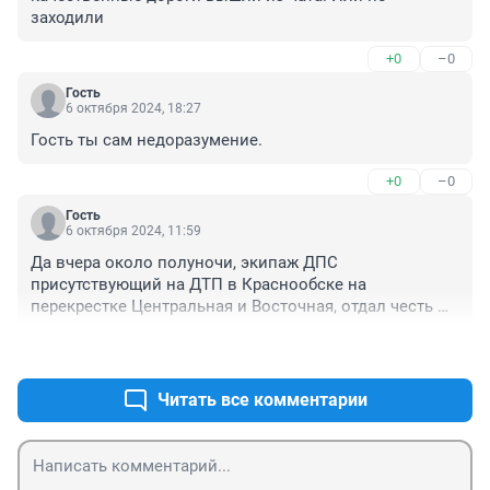
заходили
+0
–0
Гость
6 октября 2024, 18:27
Гость ты сам недоразумение.
+0
–0
Гость
6 октября 2024, 11:59
Да вчера около полуночи, экипаж ДПС 
присутствующий на ДТП в Краснообске на 
перекрестке Центральная и Восточная, отдал честь 
дрожащими руками мимо пролетающему на полном 
+0
–0
выхлопе белому джипу мерену без номеров. Этот 
мерен в Краснообске гоняет без номеров каждую 
ночь.
Читать все комментарии