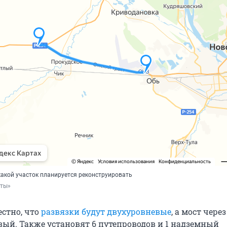
какой участок планируется реконструировать
рты»
естно, что
развязки будут двухуровневые
, а мост через
вый. Также установят 6 путепроводов и 1 надземный