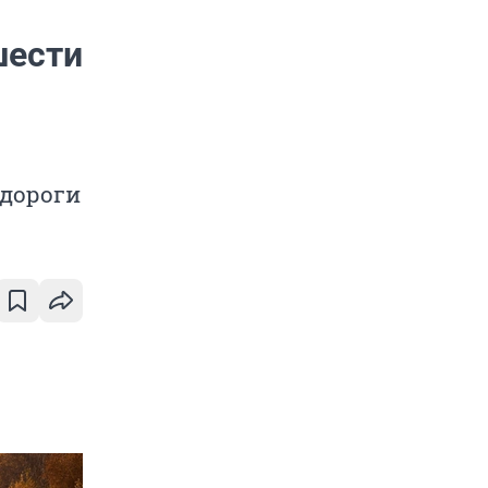
шести
 дороги