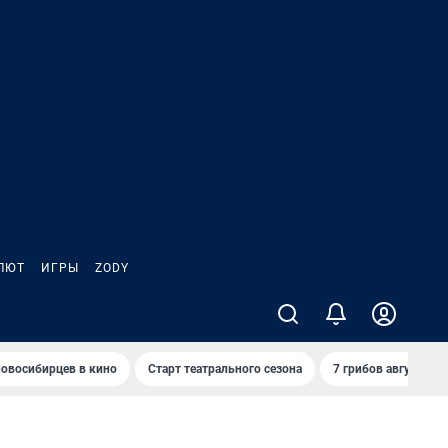
ЛЮТ
ИГРЫ
ZODY
овосибирцев в кино
Старт театрального сезона
7 грибов августа