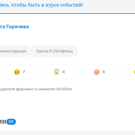
сь, чтобы быть в курсе событий!
та Горячева
Реконструкция
Трасса Р-254 Иртыш
7
0
0
ыделите фрагмент и нажмите Ctrl+Enter
ИИ
59