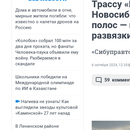
Трассу 
Дома и автомобили в огне,
Новосиб
мирные жители погибли: что
известно о налетах дронов на
полос — 
Россию
развязк
«Колобок» собрал 100 млн за
два дня проката, но фанаты
«Сибуправто
Человека-паука объявили ему
войну. Разбираемся в
скандале
6 октября 2024, 12:35
Школьники победили на
59
коммен
Международной олимпиаде
по ИИ в Казахстане
Нагиева не узнать! Как
выглядели звезды культовой
«Каменской» 27 лет назад
В Ленинском районе