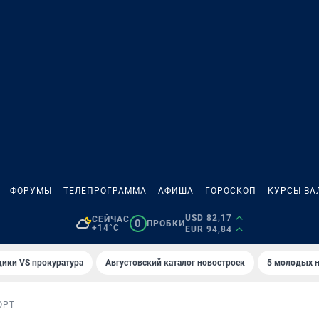
ФОРУМЫ
ТЕЛЕПРОГРАММА
АФИША
ГОРОСКОП
КУРСЫ ВА
USD 82,17
СЕЙЧАС
0
ПРОБКИ
+14°C
EUR 94,84
ики VS прокуратура
Августовский каталог новостроек
5 молодых н
ОРТ