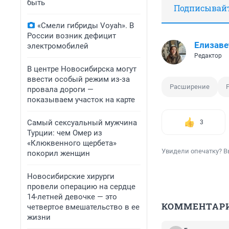
быть
Подписывайте
«Смели гибриды Voyah». В
России возник дефицит
Елизаве
электромобилей
Редактор
В центре Новосибирска могут
ввести особый режим из-за
Расширение
провала дороги —
показываем участок на карте
Самый сексуальный мужчина
3
Турции: чем Омер из
«Клюквенного щербета»
Увидели опечатку? В
покорил женщин
Новосибирские хирурги
провели операцию на сердце
14-летней девочке — это
КОММЕНТАР
четвертое вмешательство в ее
жизни