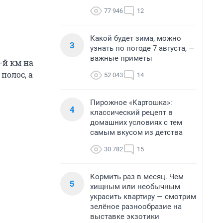
77 946
12
Какой будет зима, можно
3
узнать по погоде 7 августа, —
важные приметы
-й км на
полос, а
52 043
14
Пирожное «Картошка»:
4
классический рецепт в
домашних условиях с тем
самым вкусом из детства
30 782
15
Кормить раз в месяц. Чем
5
хищным или необычным
украсить квартиру — смотрим
зелёное разнообразие на
выставке экзотики