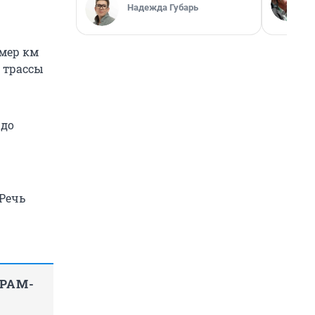
Надежда Губарь
имер км
2 трассы
 до
 Речь
ГРАМ-