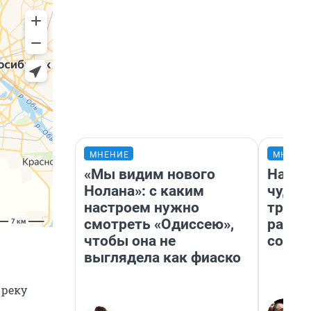
МНЕНИЕ
МНЕНИ
«Мы видим нового
Насле
Нолана»: с каким
чудом
настроем нужно
транс
смотреть «Одиссею»,
разне
чтобы она не
совет
выглядела как фиаско
 реку