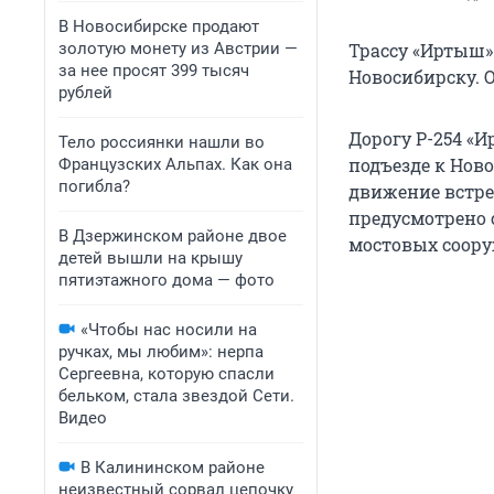
В Новосибирске продают
золотую монету из Австрии —
Трассу «Иртыш»
за нее просят 399 тысяч
Новосибирску. 
рублей
Дорогу Р-254 «И
Тело россиянки нашли во
подъезде к Ново
Французских Альпах. Как она
погибла?
движение встре
предусмотрено 
В Дзержинском районе двое
мостовых соор
детей вышли на крышу
пятиэтажного дома — фото
«Чтобы нас носили на
ручках, мы любим»: нерпа
Сергеевна, которую спасли
бельком, стала звездой Сети.
Видео
В Калининском районе
неизвестный сорвал цепочку