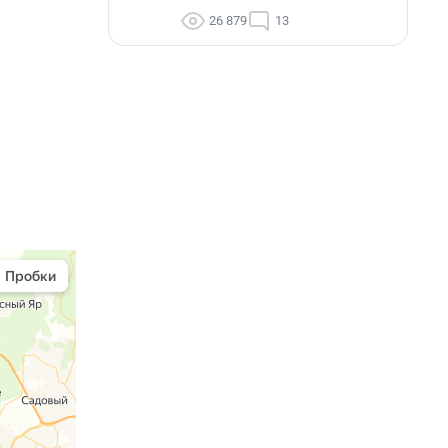
26 879
13