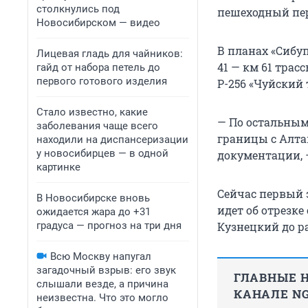
столкнулись под
пешеходный пер
Новосибирском — видео
В планах «Сибу
Лицевая гладь для чайников:
41 — км 61 трас
гайд от набора петель до
первого готового изделия
Р-256 «Чуйский
Стало известно, какие
— По остальным
заболевания чаще всего
границы с Алта
находили на диспансеризации
у новосибирцев — в одной
документации, 
картинке
Сейчас первый 
В Новосибирске вновь
идет об отрезке
ожидается жара до +31
Кузнецкий до ра
градуса — прогноз на три дня
Всю Москву напугал
загадочный взрыв: его звук
ГЛАВНЫЕ Н
слышали везде, а причина
КАНАЛЕ NG
неизвестна. Что это могло