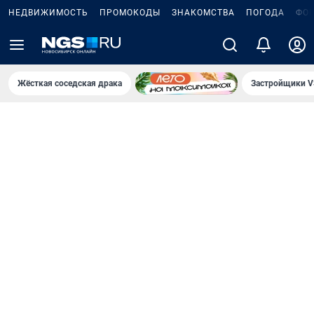
НЕДВИЖИМОСТЬ
ПРОМОКОДЫ
ЗНАКОМСТВА
ПОГОДА
ФО
Жёсткая соседская драка
Застройщики V