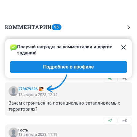
КОММЕНТАРИИ
55
Гость
15 августа 2023, 16:55
Получай награды за комментарии и другие 
задания!
Вот кто украл деньги за на строительство дамбы 
судить и пате́рьмам садить с изъятием всего 
Подробнее в профиле
имущества.
+0
–0
279679226
13 августа 2023, 12:14
Зачем строиться на потенциально затапливаемых 
территориях?
+2
–0
Гость
13 августа 2023, 11:19