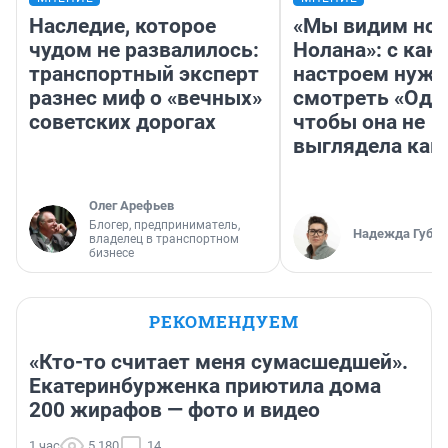
Наследие, которое
«Мы видим нов
чудом не развалилось:
Нолана»: с как
транспортный эксперт
настроем нужн
разнес миф о «вечных»
смотреть «Оди
советских дорогах
чтобы она не
выглядела как
Олег Арефьев
Блогер, предприниматель,
Надежда Губар
владелец в транспортном
бизнесе
РЕКОМЕНДУЕМ
«Кто-то считает меня сумасшедшей».
Екатеринбурженка приютила дома
200 жирафов — фото и видео
1 час
5 180
14