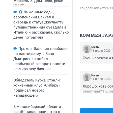
Марсель-2. Дом, небо, река!
Увидели опечатку? В
Лимонные сады,
европейский Байкал и
очередь к статуе Джульетты:
путешественница съездила в
Италию и рассказала, сколько
КОММЕНТАР
денег потратила
Гость
Прохор Шаляпин влюбился
11 июля 2023, 
по-настоящему, а Ваня
Очень свежая и 
Дмитриенко побил
необычный рекорд: новости
из мира шоу-бизнеса
Гость
11 июля 2023, 
Обладатель Кубка Стэнли:
хоккейный клуб «Сибирь»
Хорошо, хоть бом
подписал нового
реактивы? Ну, з
нападающего
В Новосибирской области
растёт число пациентов с