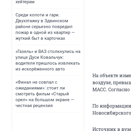
хейтерам
Среди копоти и гари.
Двухэтажку в Здвинском
районе серьезно повредил
пожар в одной из квартир —
жуткий быт в карточках
«Газель» и ВАЗ столкнулись на
улице Дуси Ковальчук:
водителя пришлось извлекать
из искорёженного авто
На объекте изм
воздухе, превы
«Финал не совпал с
ожиданиями»: стоит ли
МАСС. Согласно
смотреть фильм «Старый
орел» на большом экране —
По информации 
честная рецензия
Новосибирского
Источник в вузе