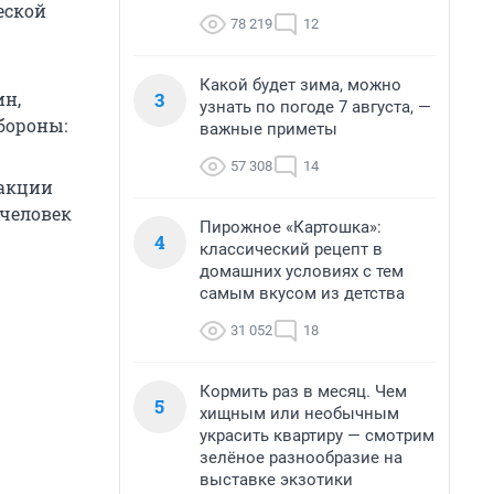
еской
78 219
12
Какой будет зима, можно
3
ин,
узнать по погоде 7 августа, —
бороны:
важные приметы
57 308
14
еакции
 человек
Пирожное «Картошка»:
4
классический рецепт в
домашних условиях с тем
самым вкусом из детства
31 052
18
Кормить раз в месяц. Чем
5
хищным или необычным
украсить квартиру — смотрим
зелёное разнообразие на
выставке экзотики