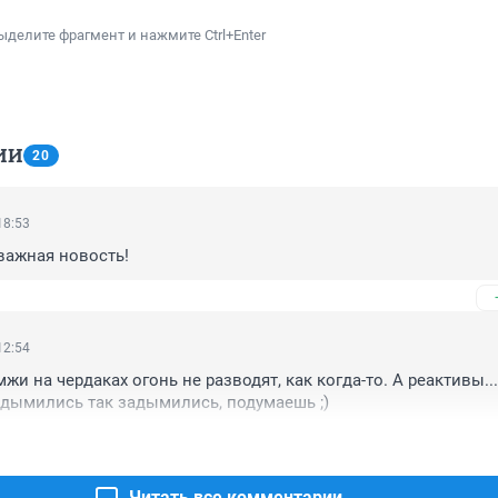
ыделите фрагмент и нажмите Ctrl+Enter
ИИ
20
18:53
важная новость!
12:54
жи на чердаках огонь не разводят, как когда-то. А реактивы...а
адымились так задымились, подумаешь ;)
Читать все комментарии