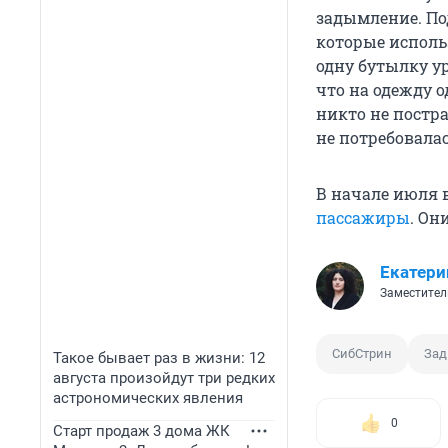
задымление. По
которые исполь
одну бутылку у
что на одежду 
никто не постр
не потребовала
В начале июля в
пассажиры
. Он
Екатери
Заместител
СибСтрин
За
Такое бывает раз в жизни: 12
августа произойдут три редких
астрономических явления
0
Старт продаж 3 дома ЖК