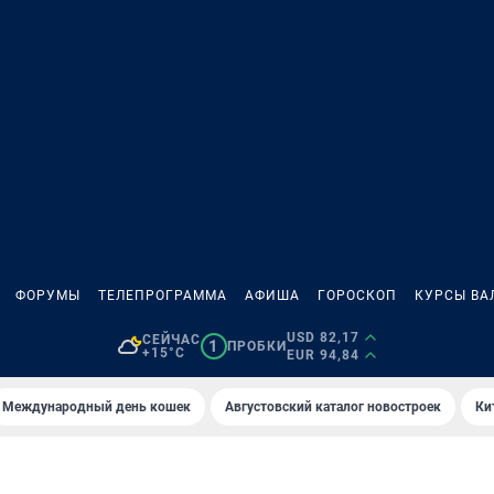
ФОРУМЫ
ТЕЛЕПРОГРАММА
АФИША
ГОРОСКОП
КУРСЫ ВА
USD 82,17
СЕЙЧАС
1
ПРОБКИ
+15°C
EUR 94,84
Международный день кошек
Августовский каталог новостроек
Ки