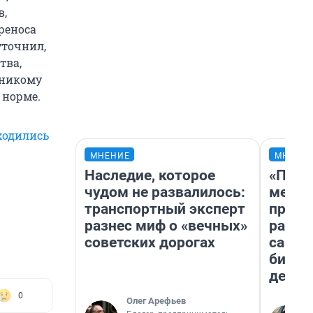
в,
реноса
уточнил,
тва,
 никому
 норме.
ходились
МНЕНИЕ
МНЕНИ
Наследие, которое
«Поку
чудом не развалилось:
мешке
транспортный эксперт
предп
разнес миф о «вечных»
расска
советских дорогах
самом
бизне
дешев
0
Олег Арефьев