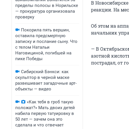
В Новосибирске
пределы полосы в Норильске
реакции. На ме
— прокуратура организовала
проверку
Об этом на апп
Покорила пять вершин,
начальник упра
оставила предсмертную
записку и послание сыну. Что
с телом Натальи
— В Октябрьском
Наговициной, погибшей на
азотной кислот
пике Победы
пострадал, от г
Сибирский Бэнкси: как
скульптор в черной маске
развешивает загадочные арт-
объекты — видео
«Как тебя в гроб такую
положат?» Мать двоих детей
набила первую татуировку в
50 лет — зачем она это
сделала и что отвечает