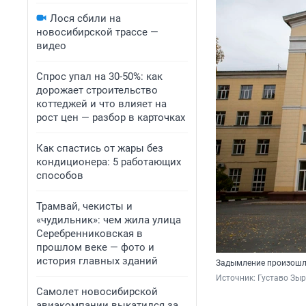
Лося сбили на
новосибирской трассе —
видео
Спрос упал на 30-50%: как
дорожает строительство
коттеджей и что влияет на
рост цен — разбор в карточках
Как спастись от жары без
кондиционера: 5 работающих
способов
Трамвай, чекисты и
«чудильник»: чем жила улица
Серебренниковская в
прошлом веке — фото и
история главных зданий
Задымление произошло
Источник: 
Густаво Зы
Самолет новосибирской
авиакомпании выкатился за