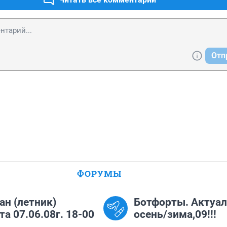
Отп
ФОРУМЫ
н (летник)
Ботфорты. Актуа
та 07.06.08г. 18-00
осень/зима,09!!!