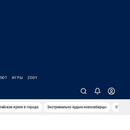
ЛЮТ
ИГРЫ
ZODY
тайская кухня в городе
Экстремально худые новосибирцы
Старт те