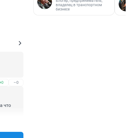
Блогер, предприниматель,
владелец в транспортном
бизнесе
+0
–0
 что 
+0
–0