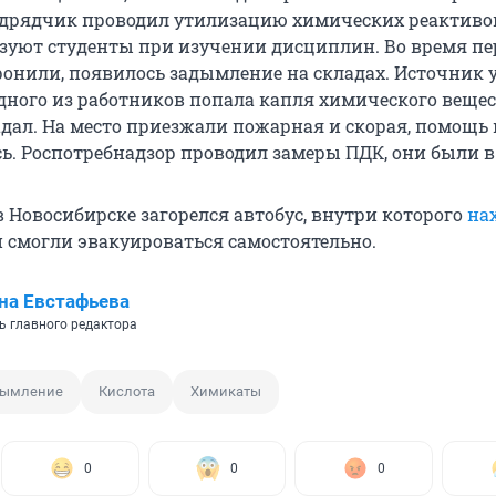
дрядчик проводил утилизацию химических реактиво
зуют студенты при изучении дисциплин. Во время пе
ронили, появилось задымление на складах. Источник 
одного из работников попала капля химического вещес
адал. На место приезжали пожарная и скорая, помощь
сь. Роспотребнадзор проводил замеры ПДК, они были в
 Новосибирске загорелся автобус, внутри которого
на
и смогли эвакуироваться самостоятельно.
на Евстафьева
ь главного редактора
дымление
Кислота
Химикаты
0
0
0