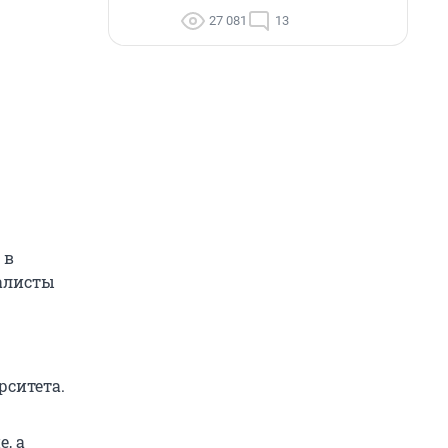
27 081
13
 в
алисты
рситета.
, а