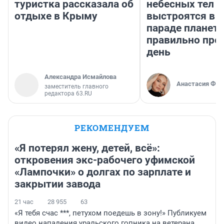
туристка рассказала об
небесных тел
отдыхе в Крыму
выстроятся в 
параде планет 
правильно про
день
Александра Исмайлова
Анастасия Фил
заместитель главного
редактора 63.RU
РЕКОМЕНДУЕМ
«Я потерял жену, детей, всё»:
откровения экс-рабочего уфимской
«Лампочки» о долгах по зарплате и
закрытии завода
21 час
28 955
63
«Я тебя счас ***, петухом поедешь в зону!» Публикуем
видео нападения уральского гопника на ветерана