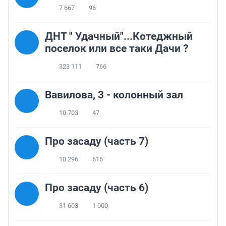
7 667
96
ДНТ " Удачный"...Котеджный
поселок или все таки Дачи ?
323 111
766
Вавилова, 3 - колонный зал
10 703
47
Про засаду (часть 7)
10 296
616
Про засаду (часть 6)
31 603
1 000