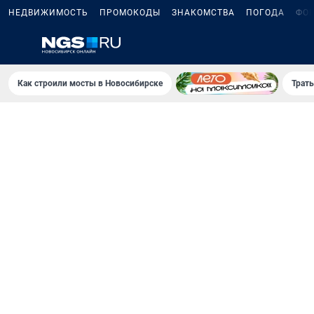
НЕДВИЖИМОСТЬ
ПРОМОКОДЫ
ЗНАКОМСТВА
ПОГОДА
ФО
Как строили мосты в Новосибирске
Траты