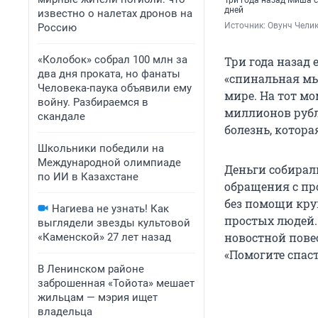
Три года назад Миша с
дней
известно о налетах дронов на
Источник: 
Овунч Челик
Россию
«Колобок» собрал 100 млн за
Три года назад
два дня проката, но фанаты
«спинальная мы
Человека-паука объявили ему
мире. На тот мо
войну. Разбираемся в
миллионов рубл
скандале
болезнь, котор
Школьники победили на
Международной олимпиаде
Деньги собирал
по ИИ в Казахстане
обращения с пр
без помощи кру
Нагиева не узнать! Как
простых людей. 
выглядели звезды культовой
новостной пове
«Каменской» 27 лет назад
«Помогите спаст
В Ленинском районе
заброшенная «Тойота» мешает
жильцам — мэрия ищет
владельца