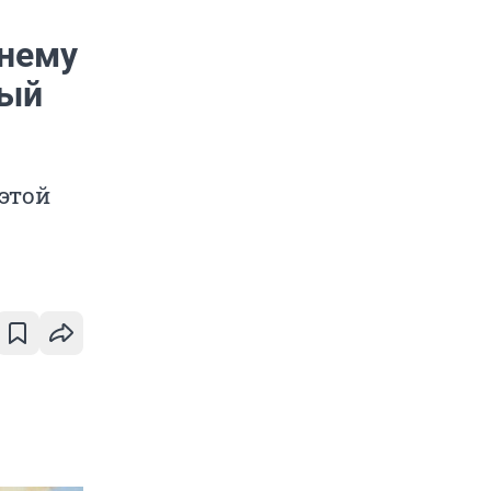
тнему
мый
этой