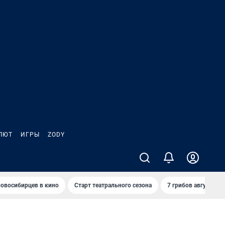
ЛЮТ
ИГРЫ
ZODY
овосибирцев в кино
Старт театрального сезона
7 грибов августа