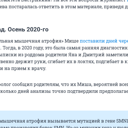
ева постаралась ответить в этом материале, приведя 
ад. Осень 2020-го
альная мышечная атрофия» Мише
поставили дней чере
я
. Тогда, в 2020 году, это была самая ранняя диагности
выписки из роддома родители Яна и Дмитрий заметили
енно держит руки, сгибает их в локтях, подгибает в к
и на прием к врачу.
ролог сообщил родителям, что их Миша, вероятней всег
сколько дней анализы точно подтвердили предполаг
мышечная атрофия вызывается мутацией в гене SMN1
рме производит белок SMN. Из-за мутации гена у люде