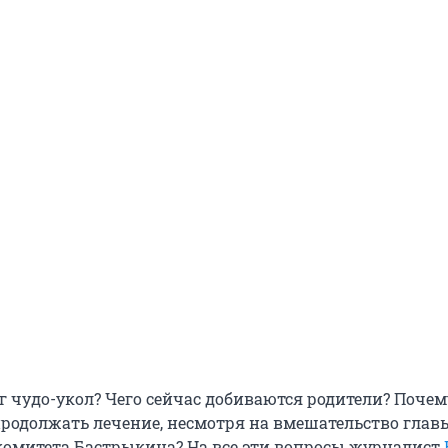
г чудо-укол? Чего сейчас добиваются родители? Поче
родолжать лечение, несмотря на вмешательство глав
комитета Бастрыкина? На все эти вопросы журналист