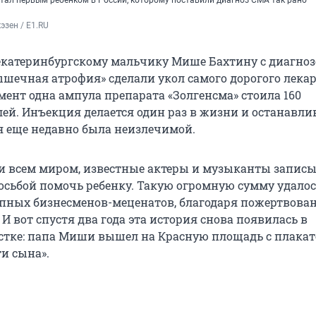
тал первым ребенком в России, которому поставили диагноз СМА так рано —
эзен / E1.RU
 екатеринбургскому мальчику Мише Бахтину с диагно
шечная атрофия» сделали укол самого дорогого лекар
мент одна ампула препарата «Золгенсма» стоила 160
ей. Инъекция делается один раз в жизни и останавли
ая еще недавно была неизлечимой.
и всем миром, известные актеры и музыканты запис
осьбой помочь ребенку. Такую огромную сумму удалос
пных бизнесменов-меценатов, благодаря пожертвова
И вот спустя два года эта история снова появилась в
стке: папа Миши вышел на Красную площадь с плака
и сына».