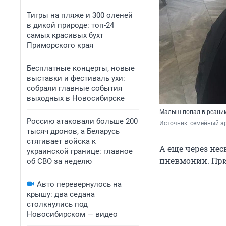
Тигры на пляже и 300 оленей
в дикой природе: топ-24
самых красивых бухт
Приморского края
Бесплатные концерты, новые
выставки и фестиваль ухи:
собрали главные события
выходных в Новосибирске
Малыш попал в реани
Россию атаковали больше 200
Источник: 
семейный а
тысяч дронов, а Беларусь
стягивает войска к
А еще через не
украинской границе: главное
пневмонии. При
об СВО за неделю
Авто перевернулось на
крышу: два седана
столкнулись под
Новосибирском — видео