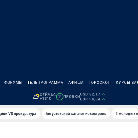
ФОРУМЫ
ТЕЛЕПРОГРАММА
АФИША
ГОРОСКОП
КУРСЫ ВА
USD 82,17
СЕЙЧАС
2
ПРОБКИ
+13°C
EUR 94,84
ики VS прокуратура
Августовский каталог новостроек
5 молодых н
А