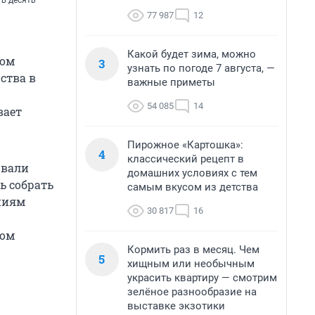
 в десять
77 987
12
Какой будет зима, можно
зом
3
узнать по погоде 7 августа, —
ства в
важные приметы
54 085
14
вает
Пирожное «Картошка»:
4
классический рецепт в
ывали
домашних условиях с тем
ь собрать
самым вкусом из детства
ниям
30 817
16
том
Кормить раз в месяц. Чем
5
хищным или необычным
украсить квартиру — смотрим
зелёное разнообразие на
выставке экзотики