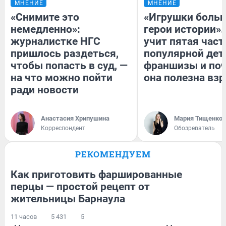
МНЕНИЕ
МНЕНИЕ
«Снимите это
«Игрушки больш
немедленно»:
герои истории».
журналистке НГС
учит пятая част
пришлось раздеться,
популярной дет
чтобы попасть в суд, —
франшизы и по
на что можно пойти
она полезна вз
ради новости
Анастасия Хрипушина
Мария Тищенко
Корреспондент
Обозреватель
РЕКОМЕНДУЕМ
Как приготовить фаршированные
перцы — простой рецепт от
жительницы Барнаула
11 часов
5 431
5