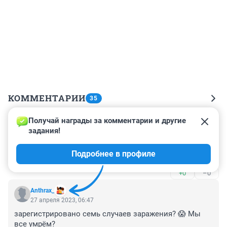
КОММЕНТАРИИ
35
Получай награды за комментарии и другие 
Гость
27 апреля 2023, 11:46
задания!
посылочка как видно из самого названия арк-тур, 
Подробнее в профиле
понятно от кого....
+0
–0
Anthrax_
27 апреля 2023, 06:47
зарегистрировано семь случаев заражения? 😱 Мы 
все умрём?