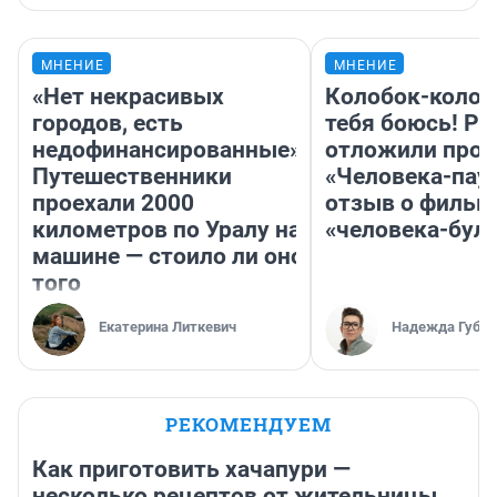
МНЕНИЕ
МНЕНИЕ
«Нет некрасивых
Колобок-колобо
городов, есть
тебя боюсь! Ра
недофинансированные».
отложили прок
Путешественники
«Человека-пау
проехали 2000
отзыв о фильм
километров по Уралу на
«человека-бул
машине — стоило ли оно
того
Екатерина Литкевич
Надежда Губар
РЕКОМЕНДУЕМ
Как приготовить хачапури —
несколько рецептов от жительницы