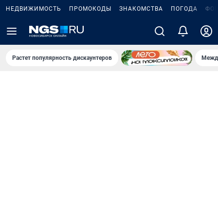
НЕДВИЖИМОСТЬ
ПРОМОКОДЫ
ЗНАКОМСТВА
ПОГОДА
ФО
Растет популярность дискаунтеров
Межд