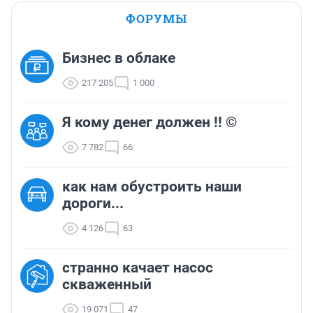
ФОРУМЫ
Бизнес в облаке
217 205
1 000
Я кому денег должен !! ©
7 782
66
как нам обустроить наши
дороги...
4 126
63
странно качает насос
скваженный
19 071
47