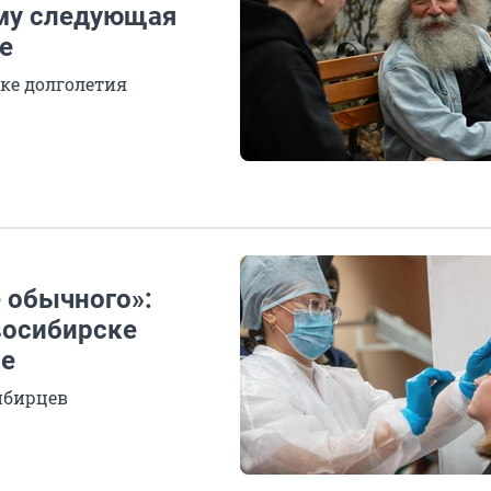
ему следующая
е
ке долголетия
 обычного»:
восибирске
не
ибирцев