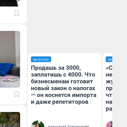
МНЕНИЕ
МНЕНИЕ
Продашь за 3000,
«Сними
заплатишь с 4000. Что
немедл
бизнесменам готовит
журнал
новый закон о налогах
пришло
— он коснется импорта
чтобы п
и даже репетиторов
на что
ради н
Ан
Анастасия Завгородняя