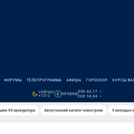
ФОРУМЫ
ТЕЛЕПРОГРАММА
АФИША
ГОРОСКОП
КУРСЫ ВА
USD 82,17
СЕЙЧАС
0
ПРОБКИ
+13°C
EUR 94,84
ики VS прокуратура
Августовский каталог новостроек
5 молодых н