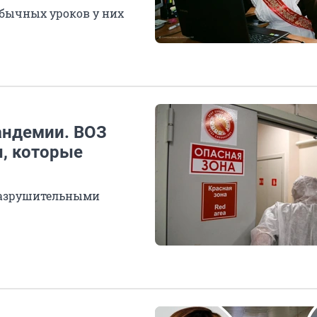
 обычных уроков у них
андемии. ВОЗ
, которые
разрушительными