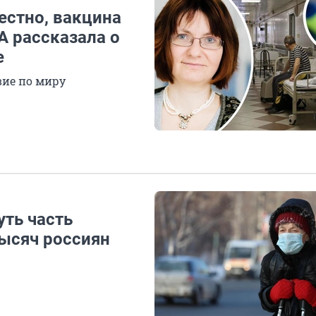
естно, вакцина
А рассказала о
е
вие по миру
уть часть
тысяч россиян