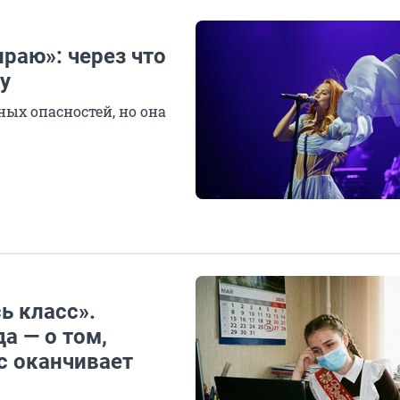
ираю»: через что
у
ых опасностей, но она
ь класс».
а — о том,
ас оканчивает