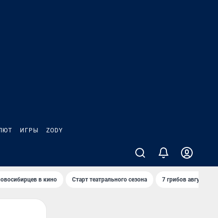
ЛЮТ
ИГРЫ
ZODY
овосибирцев в кино
Старт театрального сезона
7 грибов августа