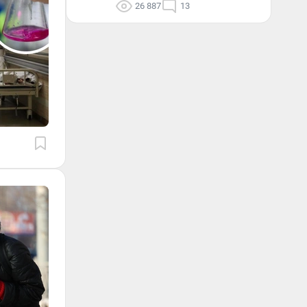
26 887
13