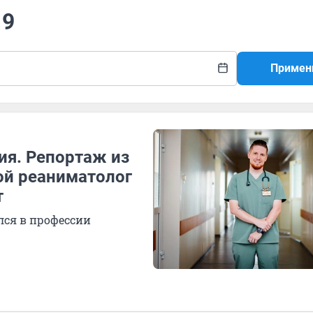
19
Примен
ия. Репортаж из
ой реаниматолог
т
лся в профессии