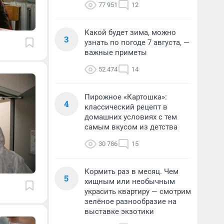
77 951
12
Какой будет зима, можно
3
узнать по погоде 7 августа, —
важные приметы
52 474
14
Пирожное «Картошка»:
4
классический рецепт в
домашних условиях с тем
самым вкусом из детства
30 786
15
Кормить раз в месяц. Чем
5
хищным или необычным
украсить квартиру — смотрим
зелёное разнообразие на
выставке экзотики