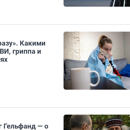
 разу». Какими
ВИ, гриппа и
тях
г Гельфанд — о