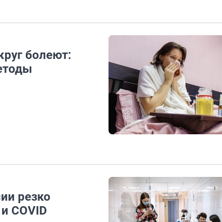
округ болеют:
етоды
сии резко
 и COVID