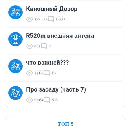
Киношный Дозор
199 577
1 000
R520m внешняя антена
831
9
что важней???
1 503
15
Про засаду (часть 7)
9 364
598
ТОП 5