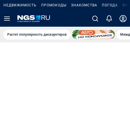
НЕДВИЖИМОСТЬ
ПРОМОКОДЫ
ЗНАКОМСТВА
ПОГОДА
ФО
Растет популярность дискаунтеров
Межд