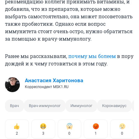
рекомендацию коллеги принимать витамины, и
добавила, что из препаратов, которые можно
выбрать самостоятельно, она может посоветовать
также пробиотики. Однако если вопрос
иммунитета стоит очень остро, нужно обратиться
за помощью к врачу-иммунологу.
Ранее мы рассказывали,
почему мы болеем
в пору
дождей и к чему готовиться в этом году.
Анастасия Харитонова
Корреспондент MSK1.RU
Врач
Врач-иммунолог
Иммунолог
Коронавирус
Г
2
3
0
1
0