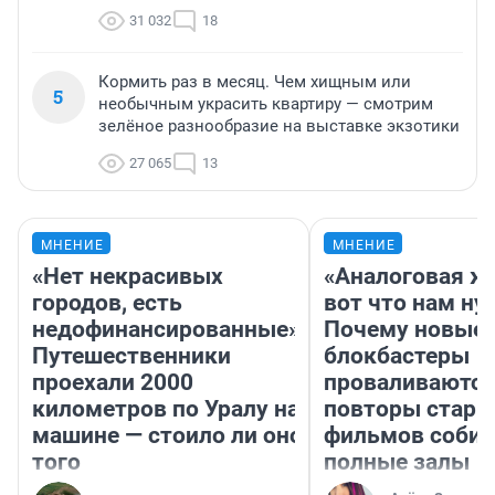
31 032
18
Кормить раз в месяц. Чем хищным или
5
необычным украсить квартиру — смотрим
зелёное разнообразие на выставке экзотики
27 065
13
МНЕНИЕ
МНЕНИЕ
«Нет некрасивых
«Аналоговая ж
городов, есть
вот что нам ну
недофинансированные».
Почему новые
Путешественники
блокбастеры
проехали 2000
проваливаются,
километров по Уралу на
повторы стары
машине — стоило ли оно
фильмов соби
того
полные залы