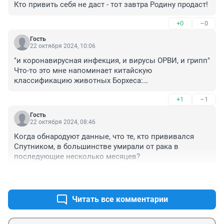
Кто привить себя не даст - тот завтра Родину продаст!
+0
–0
Гость
22 октября 2024, 10:06
"и коронавирусная инфекция, и вирусы ОРВИ, и грипп"

Что-то это мне напоминает китайскую 
классификацию животных Борхеса:

животные делятся на:

+1
–1
- принадлежащих Императору;

- набальзамированных;

Гость
- прирученных;

22 октября 2024, 08:46
- молочных поросят;

Когда обнародуют данные, что те, кто прививался 
- сирен;

Спутником, в большинстве умирали от рака в 
- сказочных;

последующие несколько месяцев?
- бродячих собак;

- включённых в эту классификацию;

+1
–2
- дрожащих как сумасшедшие;

- бесчисленных;

Читать все комментарии
- нарисованных тончайшей кистью из верблюжьей 
шерсти;

- et cetera;
