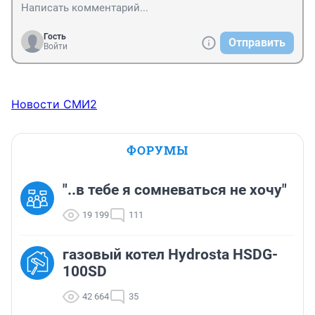
- только что разбивших вазу;

- похожих издали на мух.
Гость
Отправить
Войти
Новости СМИ2
ФОРУМЫ
"..в тебе я сомневаться не хочу"
19 199
111
газовый котел Hydrosta HSDG-
100SD
42 664
35