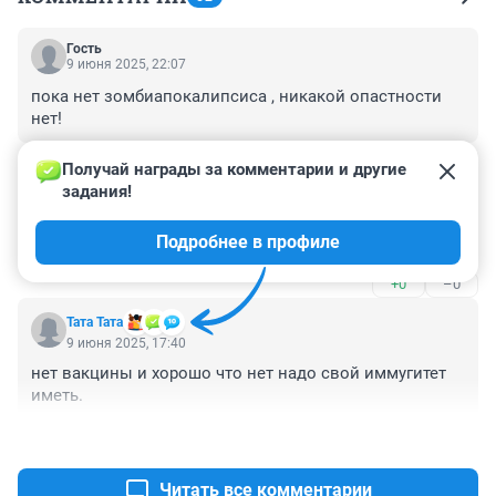
Гость
9 июня 2025, 22:07
пока нет зомбиапокалипсиса , никакой опастности 
нет!
+0
–0
Получай награды за комментарии и другие 
задания!
Гость
9 июня 2025, 22:07
Подробнее в профиле
опять пошлю вакцинаторов всё туда же)
+0
–0
Тата Тата
9 июня 2025, 17:40
нет вакцины и хорошо что нет надо свой иммугитет 
иметь.
+0
–0
Читать все комментарии