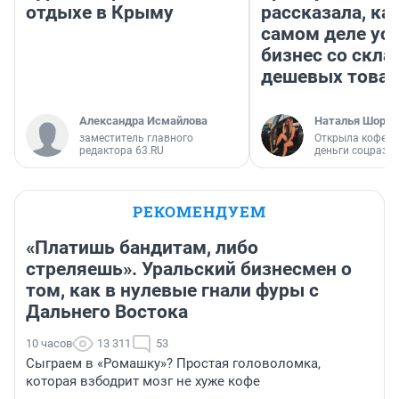
отдыхе в Крыму
рассказала, как
самом деле ус
бизнес со скл
дешевых това
Александра Исмайлова
Наталья Шорох
заместитель главного
Открыла кофейн
редактора 63.RU
деньги соцразв
РЕКОМЕНДУЕМ
«Платишь бандитам, либо
стреляешь». Уральский бизнесмен о
том, как в нулевые гнали фуры с
Дальнего Востока
10 часов
13 311
53
Сыграем в «Ромашку»? Простая головоломка,
которая взбодрит мозг не хуже кофе