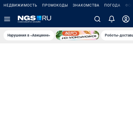
НЕДВИЖИМОСТЬ
ПРОМОКОДЫ
ЗНАКОМСТВА
ПОГОДА
ФО
Нарушения в «Авиценне»
Роботы-доставщ