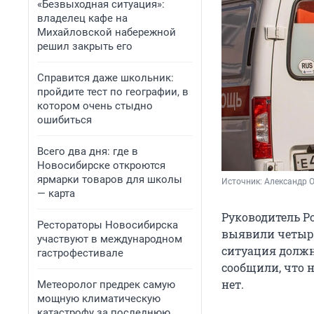
«Безвыходная ситуация»:
владелец кафе на
Михайловской набережной
решил закрыть его
Справится даже школьник:
пройдите тест по географии, в
котором очень стыдно
ошибиться
Всего два дня: где в
Новосибирске откроются
ярмарки товаров для школы
Источник: 
Александр 
— карта
Руководитель Р
Рестораторы Новосибирска
выявили четыре
участвуют в международном
ситуация должн
гастрофестивале
сообщили, что 
нет.
Метеоролог предрек самую
мощную климатическую
катастрофу за последнюю