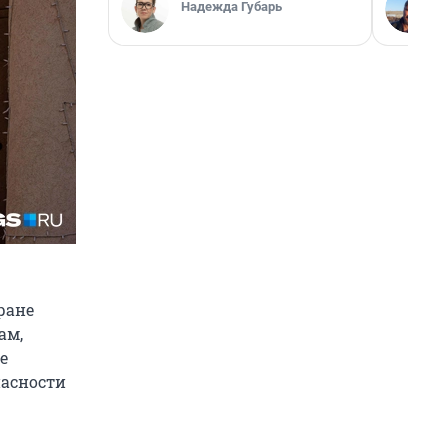
Надежда Губарь
ране
ам,
е
пасности