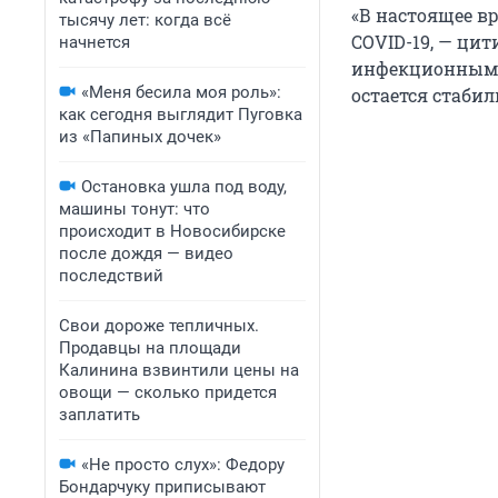
«В настоящее в
тысячу лет: когда всё
COVID-19, — ци
начнется
инфекционным б
«Меня бесила моя роль»:
остается стаби
как сегодня выглядит Пуговка
из «Папиных дочек»
Остановка ушла под воду,
машины тонут: что
происходит в Новосибирске
после дождя — видео
последствий
Свои дороже тепличных.
Продавцы на площади
Калинина взвинтили цены на
овощи — сколько придется
заплатить
«Не просто слух»: Федору
Бондарчуку приписывают