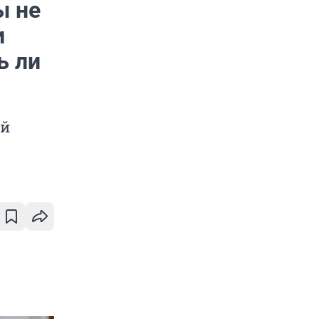
ы не
и
ь ли
ей