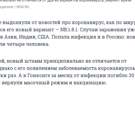
ипиально не отличается от других вариантов коронавируса, уверяют врачи
Ощепков / NGS.RU
е выдохнули от новостей про коронавирус, как по мир
я его новый вариант — NB.1.8.1. Случаи заражения уж
в Азии, Индии, США. Попала инфекция и в Россию: н
ли четыре человека.
ей, новый штамм принципиально не отличается от
нако с его появлением заболеваемость коронавирусо
ки раз. А в Гонконге за месяц от инфекции погибло 30
и вернули масочный режим и вакцинацию.