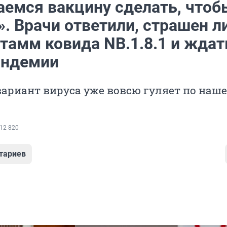
аемся вакцину сделать, чтоб
. Врачи ответили, страшен л
тамм ковида NB.1.8.1 и ждат
андемии
ариант вируса уже вовсю гуляет по наш
12 820
тариев