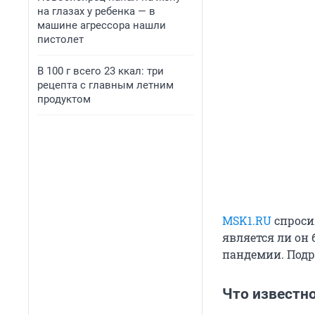
на глазах у ребенка — в
машине агрессора нашли
пистолет
В 100 г всего 23 ккал: три
рецепта с главным летним
продуктом
MSK1.RU
спросил
является ли он 
пандемии. Подр
Что известн