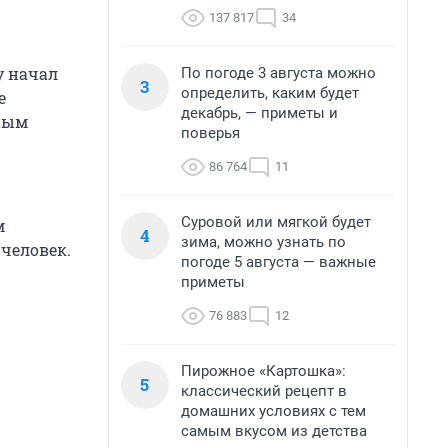
137 817
34
у начал
По погоде 3 августа можно
3
определить, каким будет
е
декабрь, — приметы и
овым
поверья
86 764
11
Суровой или мягкой будет
м
4
зима, можно узнать по
 человек.
погоде 5 августа — важные
приметы
76 883
12
Пирожное «Картошка»:
5
классический рецепт в
домашних условиях с тем
самым вкусом из детства