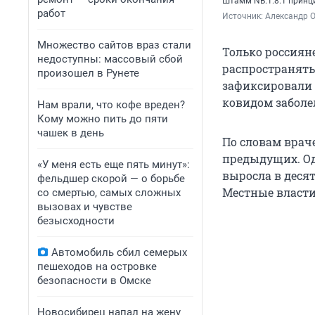
Штамм NB.1.8.1 принц
работ
Источник: 
Александр 
Множество сайтов враз стали
Только россиян
недоступны: массовый сбой
распространятьс
произошел в Рунете
зафиксировали 
ковидом заболе
Нам врали, что кофе вреден?
Кому можно пить до пяти
чашек в день
По словам врач
предыдущих. Од
«У меня есть еще пять минут»:
выросла в десят
фельдшер скорой — о борьбе
Местные власт
со смертью, самых сложных
вызовах и чувстве
безысходности
Автомобиль сбил семерых
пешеходов на островке
безопасности в Омске
Новосибирец напал на жену