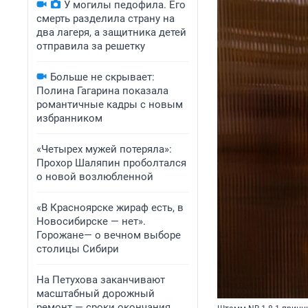
У могилы педофила. Его
смерть разделила страну на
два лагеря, а защитника детей
отправила за решетку
Больше не скрывает:
Полина Гагарина показала
романтичные кадры с новым
избранником
«Четырех мужей потеряла»:
Прохор Шаляпин проболтался
о новой возлюбленной
«В Красноярске жираф есть, в
Новосибирске — нет».
Горожане— о вечном выборе
столицы Сибири
На Петухова заканчивают
масштабный дорожный
ремонт — сроки окончания