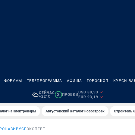
ФОРУМЫ
ТЕЛЕПРОГРАММА
АФИША
ГОРОСКОП
КУРСЫ ВА
USD 80,93
СЕЙЧАС
3
ПРОБКИ
+22°C
EUR 93,19
алог на электрокары
Августовский каталог новостроек
Строитель б
ОРОНАВИРУСЕ
ЭКСПЕРТ