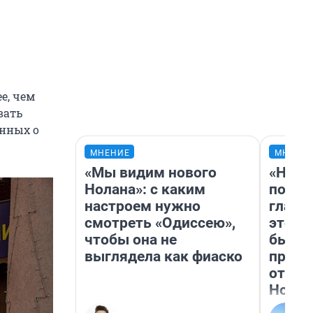
е, чем
вать
анных о
МНЕНИЕ
МНЕНИ
«Мы видим нового
«Нико
Нолана»: с каким
побед
настроем нужно
главн
смотреть «Одиссею»,
этого
чтобы она не
бьет 
выглядела как фиаско
прока
отзыв
Нолан