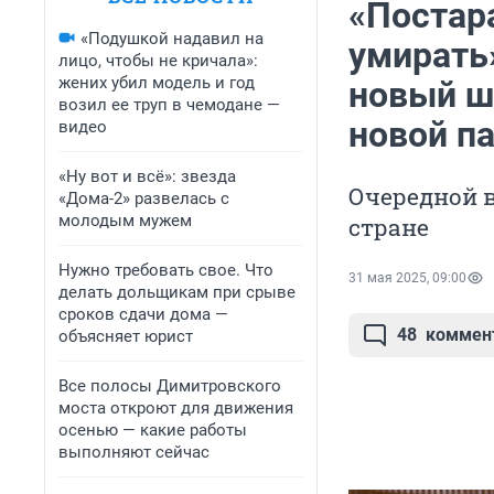
«Постар
«Подушкой надавил на
умирать»
лицо, чтобы не кричала»:
жених убил модель и год
новый ш
возил ее труп в чемодане —
новой п
видео
«Ну вот и всё»: звезда
Очередной в
«Дома-2» развелась с
молодым мужем
стране
Нужно требовать свое. Что
31 мая 2025, 09:00
делать дольщикам при срыве
сроков сдачи дома —
48
коммен
объясняет юрист
Все полосы Димитровского
моста откроют для движения
осенью — какие работы
выполняют сейчас