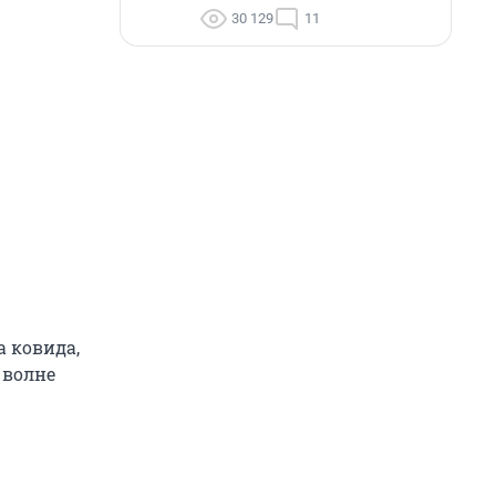
30 129
11
а ковида,
 волне