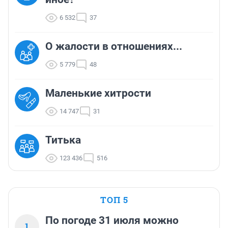
6 532
37
О жалости в отношениях...
5 779
48
Маленькие хитрости
14 747
31
Титька
123 436
516
ТОП 5
По погоде 31 июля можно
1