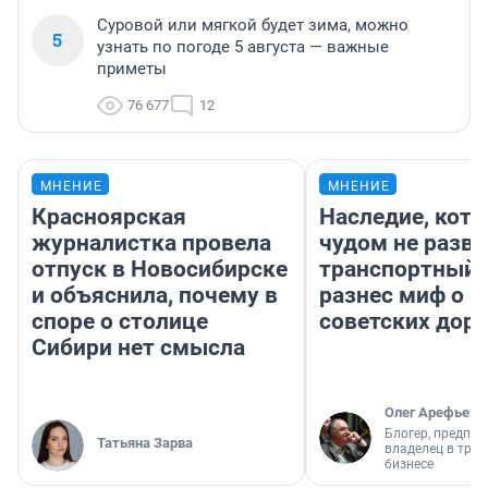
Суровой или мягкой будет зима, можно
5
узнать по погоде 5 августа — важные
приметы
76 677
12
МНЕНИЕ
МНЕНИЕ
Красноярская
Наследие, кото
журналистка провела
чудом не разва
отпуск в Новосибирске
транспортный 
и объяснила, почему в
разнес миф о 
споре о столице
советских доро
Сибири нет смысла
Олег Арефьев
Блогер, предпри
Татьяна Зарва
владелец в тра
бизнесе