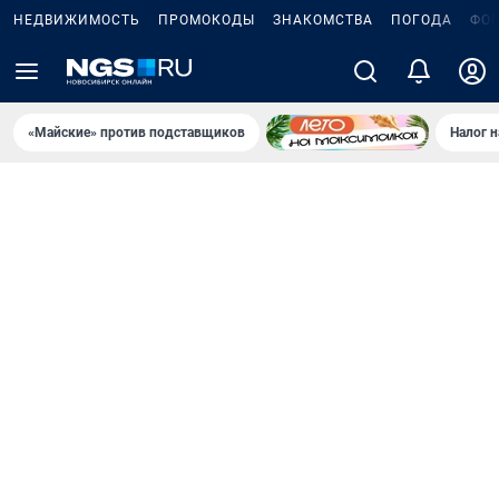
НЕДВИЖИМОСТЬ
ПРОМОКОДЫ
ЗНАКОМСТВА
ПОГОДА
ФО
«Майские» против подставщиков
Налог 