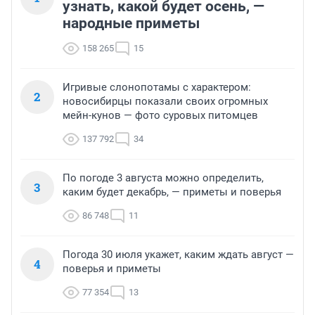
узнать, какой будет осень, —
народные приметы
158 265
15
Игривые слонопотамы с характером:
2
новосибирцы показали своих огромных
мейн-кунов — фото суровых питомцев
137 792
34
По погоде 3 августа можно определить,
3
каким будет декабрь, — приметы и поверья
86 748
11
Погода 30 июля укажет, каким ждать август —
4
поверья и приметы
77 354
13