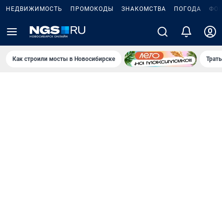
НЕДВИЖИМОСТЬ
ПРОМОКОДЫ
ЗНАКОМСТВА
ПОГОДА
ФО
Как строили мосты в Новосибирске
Траты