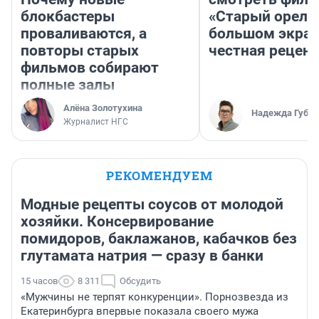
блокбастеры
«Старый орел» 
проваливаются, а
большом экран
повторы старых
честная рецен
фильмов собирают
полные залы
Алёна Золотухина
Надежда Губар
Журналист НГС
РЕКОМЕНДУЕМ
Модные рецепты соусов от молодой
хозяйки. Консервирование
помидоров, баклажанов, кабачков без
глутамата натрия — сразу в банки
15 часов
8 311
Обсудить
«Мужчины не терпят конкуренции». Порнозвезда из
Екатеринбурга впервые показала своего мужа