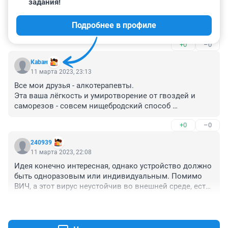
12 марта 2023, 19:21
задания!
Следующая статья будет - бутылкатерапия. Как я сел 
Подробнее в профиле
на бутылку, чтобы разобраться в себе
+0
–0
Каbан
11 марта 2023, 23:13
Все мои друзья - алкотерапевты.

Эта ваша лёгкость и умиротворение от гвоздей и 
саморезов - совсем нищебродский способ 
расслабиться.

+0
–0
Не наш метод, гневно осуждаю.
240939
11 марта 2023, 22:08
Идея конечно интересная, однако устройство должно 
быть одноразовым или индивидуальным. Помимо 
ВИЧ, а этот вирус неустойчив во внешней среде, есть 
еще и гепатит, который куда более устойчивый и 
+5
–0
грибковые заболевания стоп....