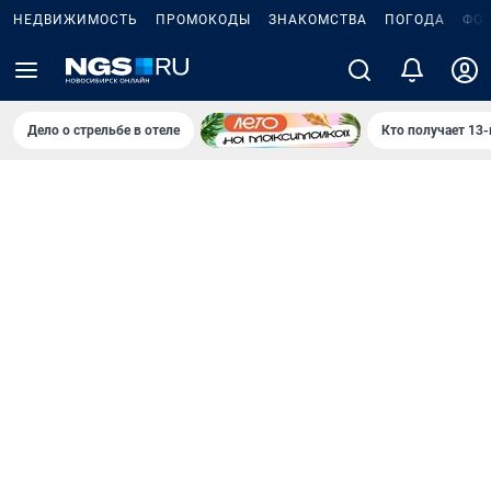
НЕДВИЖИМОСТЬ
ПРОМОКОДЫ
ЗНАКОМСТВА
ПОГОДА
ФО
Дело о стрельбе в отеле
Кто получает 13-