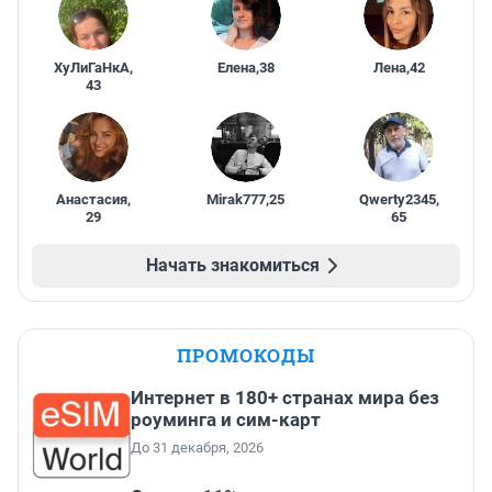
ХуЛиГаНкА
,
Елена
,
38
Лена
,
42
43
Анастасия
,
Mirak777
,
25
Qwerty2345
,
29
65
Начать знакомиться
ПРОМОКОДЫ
Интернет в 180+ странах мира без
роуминга и сим-карт
До 31 декабря, 2026