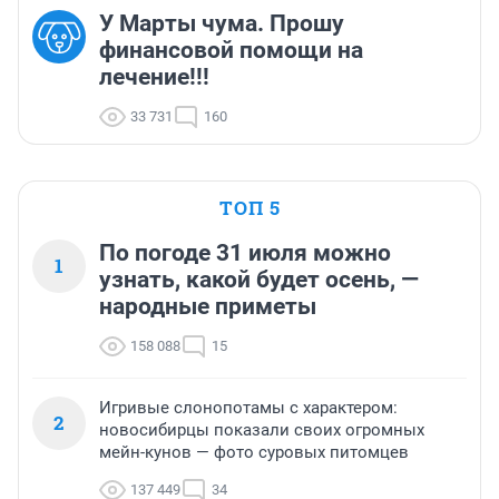
У Марты чума. Прошу
финансовой помощи на
лечение!!!
33 731
160
ТОП 5
По погоде 31 июля можно
1
узнать, какой будет осень, —
народные приметы
158 088
15
Игривые слонопотамы с характером:
2
новосибирцы показали своих огромных
мейн-кунов — фото суровых питомцев
137 449
34