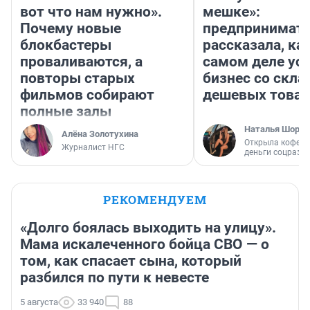
вот что нам нужно».
мешке»:
Почему новые
предпринимат
блокбастеры
рассказала, как
проваливаются, а
самом деле ус
повторы старых
бизнес со скл
фильмов собирают
дешевых това
полные залы
Наталья Шорох
Алёна Золотухина
Открыла кофейн
Журналист НГС
деньги соцразв
РЕКОМЕНДУЕМ
«Долго боялась выходить на улицу».
Мама искалеченного бойца СВО — о
том, как спасает сына, который
разбился по пути к невесте
5 августа
33 940
88