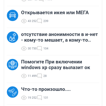
Открывается икея или МЕГА
43 252
239
отсутствие анонимности в и-нет
- кому-то мешает, а кому-то..
30 730
104
Помогите При включении
windows xp сразу вылазит ок
11 499
28
Что-то произошло....
19 252
131