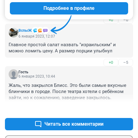
нормально поесть. А эти кафе делают всë невкусно. 
Подробнее в профиле
И порции маленькие.
+0
–0
ВспыЖ
6 января 2023, 12:07
Главное простой салат назвать "израильским" и 
можно ломить цену. А размер порции улыбнул
+0
–5
Гость
6 января 2023, 10:44
Жаль, что закрылся Блисс. Это были самые вкусные 
блинчики в городе. После театра хотели с ребёнком 
зайти, но к сожалению, заведение закрылось.
+0
–0
Читать все комментарии