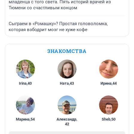
младенца с того света. Пять историй врачей из
Тюмени со счастливым концом
Сыграем в «Ромашку»? Простая головоломка,
которая взбодрит мозг не хуже кофе
ЗНАКОМСТВА
Irina
,
40
Ната
,
43
Ирина
,
44
Марина
,
54
Александр
,
Sheb
,
50
42