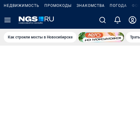
НЕДВИЖИМОСТЬ
ПРОМОКОДЫ
ЗНАКОМСТВА
ПОГОДА
ФО
Как строили мосты в Новосибирске
Траты