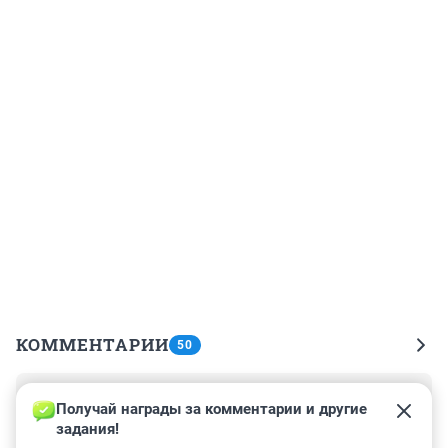
КОММЕНТАРИИ
50
Гость
6 января 2023, 18:07
Получай награды за комментарии и другие 
задания!
полулитровые порции супа с мясом делают. Можно 