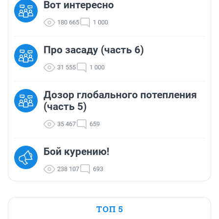
Вот интересно
180 665
1 000
Про засаду (часть 6)
31 555
1 000
Дозор глобального потепления
(часть 5)
35 467
659
Бой курению!
238 107
693
ТОП 5