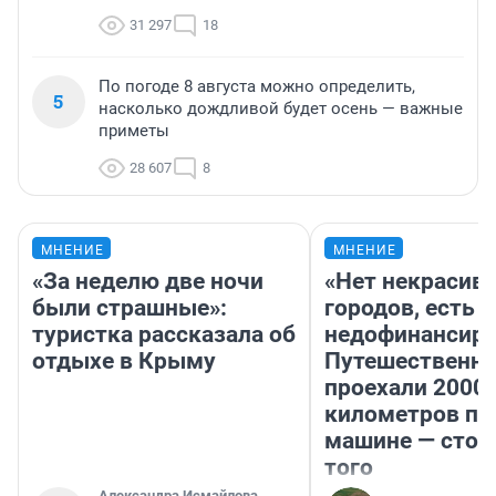
31 297
18
По погоде 8 августа можно определить,
5
насколько дождливой будет осень — важные
приметы
28 607
8
МНЕНИЕ
МНЕНИЕ
«За неделю две ночи
«Нет некрасив
были страшные»:
городов, есть
туристка рассказала об
недофинансиро
отдыхе в Крыму
Путешественн
проехали 2000
километров по 
машине — стои
того
Александра Исмайлова