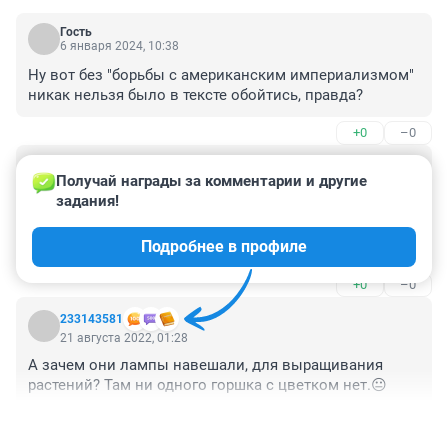
Гость
6 января 2024, 10:38
Ну вот без "борьбы с американским империализмом" 
никак нельзя было в тексте обойтись, правда?
+0
–0
Гость
21 августа 2022, 19:40
Получай награды за комментарии и другие 
задания!
Часто бываем у них, ребята с душой и не про 
коммерцию, сделали так как это на родине, Фо бо 
Подробнее в профиле
очень вкусный, и такой как он там!
+0
–0
233143581
21 августа 2022, 01:28
А зачем они лампы навешали, для выращивания 
растений? Там ни одного горшка с цветком нет.😐
+0
–0