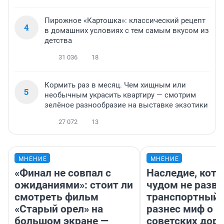
Пирожное «Картошка»: классический рецепт
4
в домашних условиях с тем самым вкусом из
детства
31 036
18
Кормить раз в месяц. Чем хищным или
5
необычным украсить квартиру — смотрим
зелёное разнообразие на выставке экзотики
27 072
13
МНЕНИЕ
МНЕНИЕ
«Финал не совпал с
Наследие, кото
ожиданиями»: стоит ли
чудом не разва
смотреть фильм
транспортный 
«Старый орел» на
разнес миф о 
большом экране —
советских доро