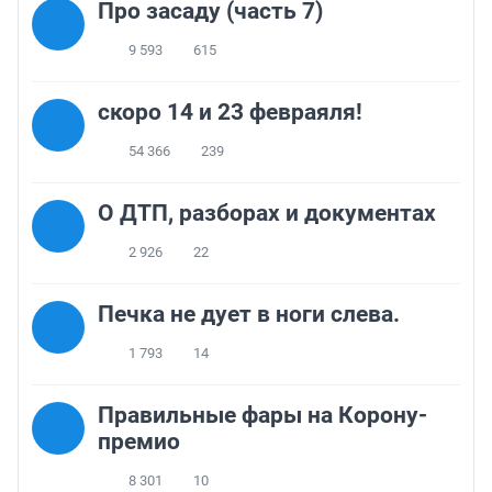
Про засаду (часть 7)
9 593
615
скоро 14 и 23 февраяля!
54 366
239
О ДТП, разборах и документах
2 926
22
Печка не дует в ноги слева.
1 793
14
Правильные фары на Корону-
премио
8 301
10