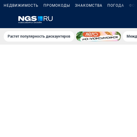
НЕДВИЖИМОСТЬ
ПРОМОКОДЫ
ЗНАКОМСТВА
ПОГОДА
ФО
Растет популярность дискаунтеров
Межд