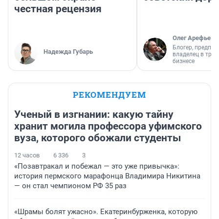
честная рецензия
Олег Арефьев
Блогер, предпри
Надежда Губарь
владелец в тра
бизнесе
РЕКОМЕНДУЕМ
Ученый в изгнании: какую тайну
хранит могила профессора уфимского
вуза, которого обожали студенты
12 часов
6 336
3
«Позавтракал и побежал — это уже привычка»:
история пермского марафонца Владимира Никитина
— он стал чемпионом РФ 35 раз
«Шрамы болят ужасно». Екатеринбурженка, которую