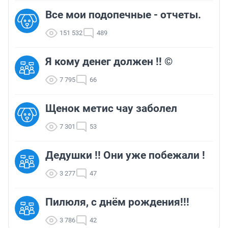
Все мои подопечные - отчеты.
151 532
489
Я кому денег должен !! ©
7 795
66
Щенок метис чау заболел
7 301
53
Дедушки !! Они уже побежали !
3 277
47
Пилюля, с днём рождения!!!
3 786
42