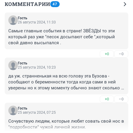
КОММЕНТАРИИ
47
Гость
26 августа 2024, 11:33
Самые главные события в стране! ЗВЁЗДЫ то эти 
который раз уже "песок досыпают себе ",который 
свой давно высыпался .
+0
–0
Гость
25 августа 2024, 10:23
да уж. странненькая на всю голову эта Бузова - 
сообщают о беременности тогда когда сами в ней 
уверены но к этому моменту обычно знают сколько 
детей ждут потому что для подтверждения 
+0
–0
беременности по протоколу сразу делается УЗИ на 
котором очень хорошо сразу видно сколько 
Гость
зародышей в матке. такую глупость может говорить 
25 августа 2024, 07:25
девочка-подросток задолго до первой беременности
Сочувствую людям, которые любят совать свой нос в 
"подробности" чужой личной жизни.