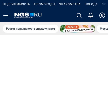
НЕДВИЖИМОСТЬ
ПРОМОКОДЫ
ЗНАКОМСТВА
ПОГОДА
ФО
Растет популярность дискаунтеров
Межд