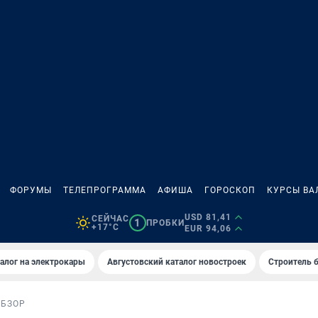
ФОРУМЫ
ТЕЛЕПРОГРАММА
АФИША
ГОРОСКОП
КУРСЫ ВА
USD 81,41
СЕЙЧАС
1
ПРОБКИ
+17°C
EUR 94,06
алог на электрокары
Августовский каталог новостроек
Строитель б
ОБЗОР