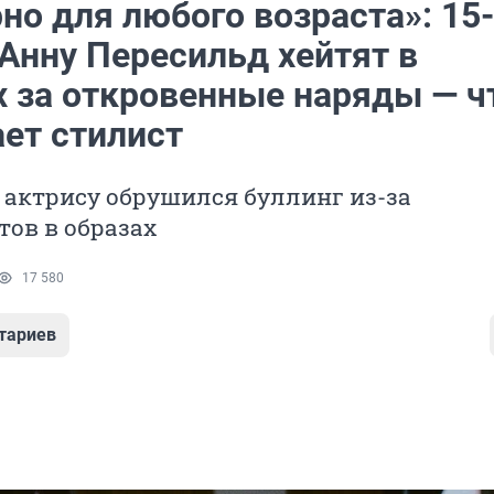
но для любого возраста»: 15-
Анну Пересильд хейтят в
х за откровенные наряды — ч
ает стилист
 актрису обрушился буллинг из-за
ов в образах
17 580
тариев