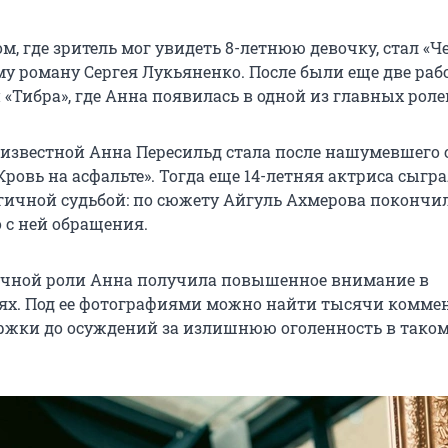
, где зритель мог увидеть 8-летнюю девочку, стал «Ч
у роману Сергея Лукьяненко. После были еще две раб
 «Тибра», где Анна появилась в одной из главных роле
известной Анна Пересильд стала после нашумевшего 
Кровь на асфальте». Тогда еще 14-летняя актриса сыгр
агичной судьбой: по сюжету Айгуль Ахмерова покончил
 с ней обращения.
ачной роли Анна получила повышенное внимание в
ях. Под ее фотографиями можно найти тысячи комме
ержки до осуждений за излишнюю оголенность в тако