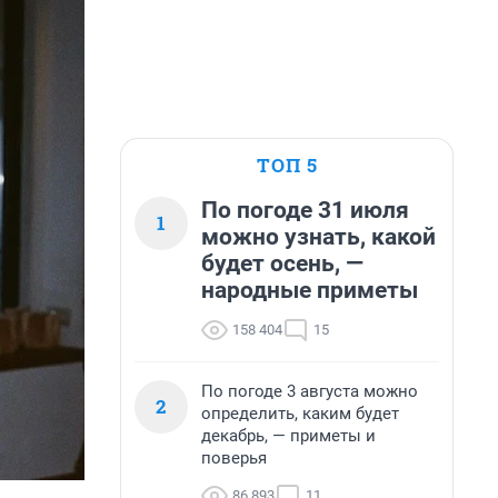
ТОП 5
По погоде 31 июля
1
можно узнать, какой
будет осень, —
народные приметы
158 404
15
По погоде 3 августа можно
2
определить, каким будет
декабрь, — приметы и
поверья
86 893
11