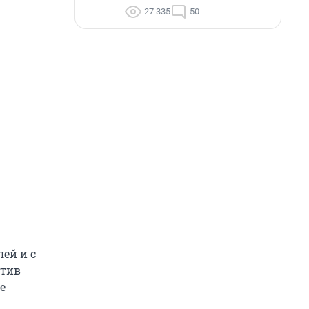
27 335
50
ей и с
отив
е