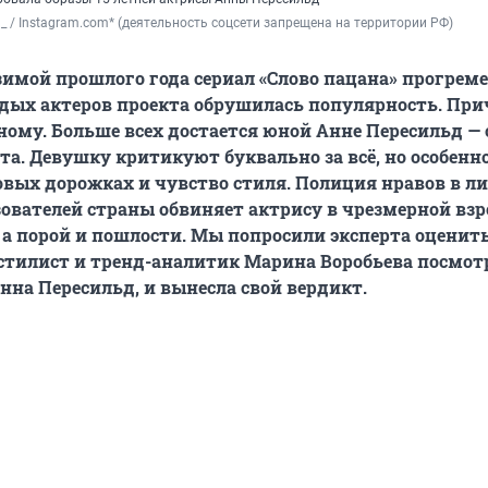
ld_ / Instagram.com* (деятельность соцсети запрещена на территории РФ)
 зимой прошлого года сериал «Слово пацана» прогреме
одых актеров проекта обрушилась популярность. При
ному. Больше всех достается юной Анне Пересильд —
та. Девушку критикуют буквально за всё, но особенно
овых дорожках и чувство стиля. Полиция нравов в л
ователей страны обвиняет актрису в чрезмерной взр
 а порой и пошлости. Мы попросили эксперта оценит
стилист и тренд-аналитик Марина Воробьева посмотр
Анна Пересильд, и вынесла свой вердикт.