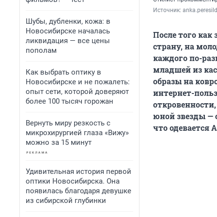
Источник: 
anka.peresi
Шубы, дубленки, кожа: в
Новосибирске началась
После того как
ликвидация — все цены
страну, на мол
пополам
каждого по-раз
младшей из кас
Как выбрать оптику в
образы на ковр
Новосибирске и не пожалеть:
опыт сети, которой доверяют
интернет-польз
более 100 тысяч горожан
откровенности,
юной звезды — 
Вернуть миру резкость с
что одевается 
микрохирургией глаза «Вижу»
можно за 15 минут
Удивительная история первой
оптики Новосибирска. Она
появилась благодаря девушке
из сибирской глубинки