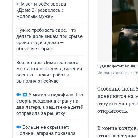
«Ну вот и всё»: звезда
«Дома-2» развелась с
молодым мужем
Нужно требовать свое. Что
делать дольщикам при срыве
сроков сдачи дома —
объясняет юрист
Все полосы Димитровского
Судя по фотографиям 
моста откроют для движения
Источник: 
anka.peresi
осенью — какие работы
выполняют сейчас
Особенно полюб
У могилы педофила. Его
появляется на м
смерть разделила страну на
отсутствующее ч
два лагеря, а защитника детей
открытость.
отправила за решетку
Больше не скрывает:
В конце концов,
Полина Гагарина показала
ответ хейтерам.