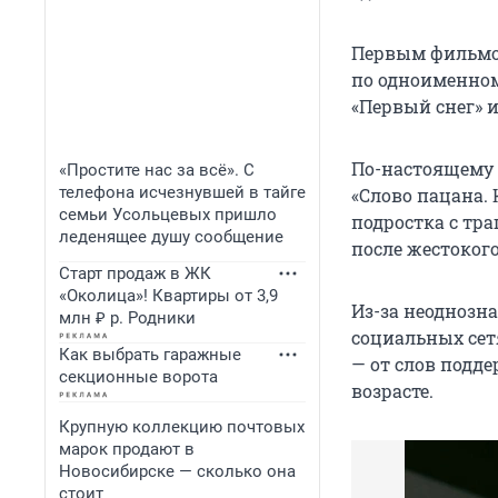
Первым фильмом
по одноименном
«Первый снег» и
По-настоящему 
«Простите нас за всё». С
телефона исчезнувшей в тайге
«Слово пацана. 
семьи Усольцевых пришло
подростка с тр
леденящее душу сообщение
после жестокого
Старт продаж в ЖК
«Околица»! Квартиры от 3,9
Из-за неоднозн
млн ₽ р. Родники
социальных сет
Как выбрать гаражные
— от слов подд
секционные ворота
возрасте.
Крупную коллекцию почтовых
марок продают в
Новосибирске — сколько она
стоит