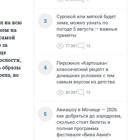
Суровой или мягкой будет
3
л на всю
зима, можно узнать по
погоде 5 августа — важные
чем на
приметы
 самой
 за
77 381
12
ице
ослости,
Пирожное «Картошка»:
4
ь образы
классический рецепт в
ела, во
домашних условиях с тем
самым вкусом из детства
30 287
13
Авиашоу в Мочище — 2026:
5
как добраться до аэродрома,
сколько стоят билеты и
полная программа
фестиваля «Вива Авиа!»