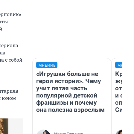
ерновик»
оты:
й.
сериала
ала
а с собой
МНЕНИЕ
МНЕНИ
«Игрушки больше не
Красн
герои истории». Чему
журна
учит пятая часть
отпус
нтариев
популярной детской
и объ
м юном
франшизы и почему
споре
она полезна взрослым
Сибир
Мария Тищенко