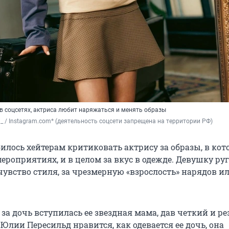
в соцсетях, актриса любит наряжаться и менять образы
ld_ / Instagram.com* (деятельность соцсети запрещена на территории РФ)
илось хейтерам критиковать актрису за образы, в кот
ероприятиях, и в целом за вкус в одежде. Девушку ру
увство стиля, за чрезмерную «взрослость» нарядов ил
 за дочь вступилась ее звездная мама, дав четкий и р
 Юлии Пересильд нравится, как одевается ее дочь, она