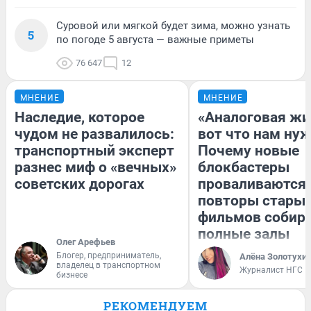
Суровой или мягкой будет зима, можно узнать
5
по погоде 5 августа — важные приметы
76 647
12
МНЕНИЕ
МНЕНИЕ
Наследие, которое
«Аналоговая жи
чудом не развалилось:
вот что нам нуж
транспортный эксперт
Почему новые
разнес миф о «вечных»
блокбастеры
советских дорогах
проваливаются,
повторы стары
фильмов собир
полные залы
Олег Арефьев
Блогер, предприниматель,
Алёна Золотухи
владелец в транспортном
Журналист НГС
бизнесе
РЕКОМЕНДУЕМ