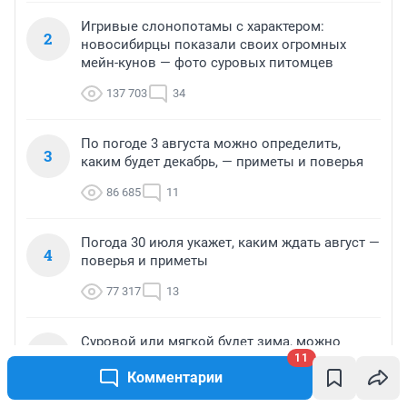
Игривые слонопотамы с характером:
2
новосибирцы показали своих огромных
мейн-кунов — фото суровых питомцев
137 703
34
По погоде 3 августа можно определить,
3
каким будет декабрь, — приметы и поверья
86 685
11
Погода 30 июля укажет, каким ждать август —
4
поверья и приметы
77 317
13
Суровой или мягкой будет зима, можно
5
11
узнать по погоде 5 августа — важные
Комментарии
приметы