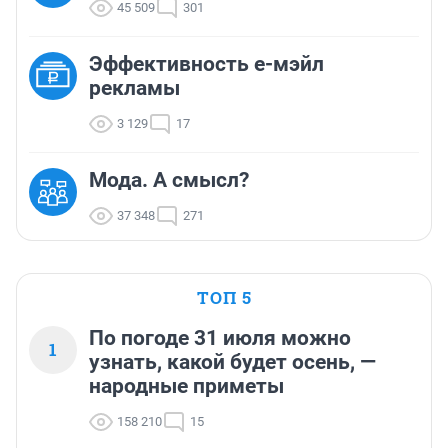
45 509
301
Эффективность е-мэйл
рекламы
3 129
17
Мода. А смысл?
37 348
271
ТОП 5
По погоде 31 июля можно
1
узнать, какой будет осень, —
народные приметы
158 210
15