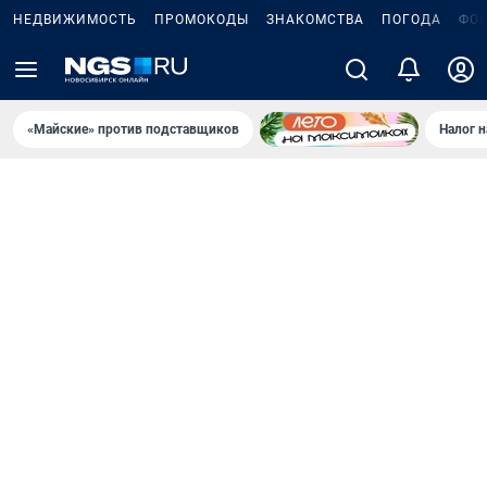
НЕДВИЖИМОСТЬ
ПРОМОКОДЫ
ЗНАКОМСТВА
ПОГОДА
ФО
«Майские» против подставщиков
Налог 