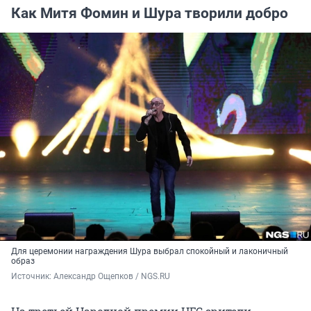
Как Митя Фомин и Шура творили добро
Для церемонии награждения Шура выбрал спокойный и лаконичный
образ
Источник: 
Александр Ощепков / NGS.RU