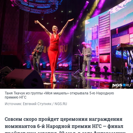
Таня Ткачук из группы «Моя мишель» открывала 5-ю Народную
премию НГС
Источник: 
Евгений Ступняк / NGS.RU
Совсем скоро пройдет церемония награждения
номинантов 6-й Народной премии НГС — финал