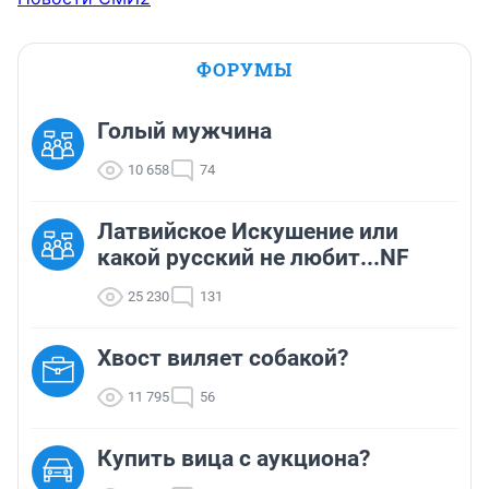
ФОРУМЫ
Голый мужчина
10 658
74
Латвийское Искушение или
какой русский не любит...NF
25 230
131
Хвост виляет собакой?
11 795
56
Купить вица с аукциона?