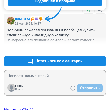
Подробнее в профиле
Всех собрали, тех, которые не кому не интересны.
+1
–0
Татьяна 53
22 мая 2024, 16:37
"Манукян пожелал помочь им и пообещал купить 
специальную инвалидную коляску."

 Интересно его желание сбылось. Ургант колесил, 
колесил по свету и прибило его к родному берегу.
+2
–0
Читать все комментарии
Гость
Отправить
Войти
Новости СМИ2