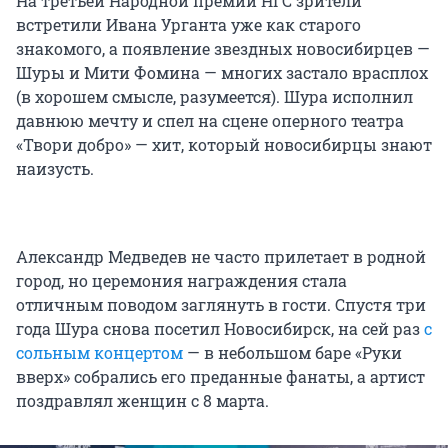
На третьей Народной премии НГС зрители
встретили Ивана Урганта уже как старого
знакомого, а появление звездных новосибирцев —
Шуры и Мити Фомина — многих застало врасплох
(в хорошем смысле, разумеется). Шура исполнил
давнюю мечту и спел на сцене оперного театра
«Твори добро» — хит, который новосибирцы знают
наизусть.
Александр Медведев не часто прилетает в родной
город, но церемония награждения стала
отличным поводом заглянуть в гости. Спустя три
года Шура снова посетил Новосибирск, на сей раз
с
сольным концертом
— в небольшом баре «Руки
вверх» собрались его преданные фанаты, а артист
поздравлял женщин с 8 марта.