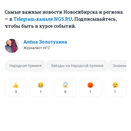
Самые важные новости Новосибирска и региона
— в
Тelegram-канале NGS.RU
. Подписывайтесь,
чтобы быть в курсе событий.
Алёна Золотухина
Журналист НГС
Народная премия
Звёзды на Народной премии
Знаменит
3
1
0
1
1