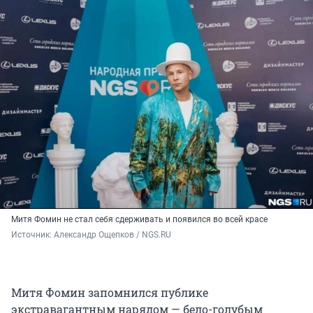
Митя Фомин не стал себя сдерживать и появился во всей красе
Источник: 
Александр Ощепков / NGS.RU
Митя Фомин запомнился публике
экстравагантным нарядом — бело-голубым