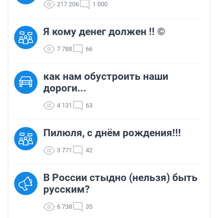
217 206
1 000
Я кому денег должен !! ©
7 788
66
как нам обустроить наши
дороги...
4 131
63
Пилюля, с днём рождения!!!
3 771
42
В России стыдно (нельзя) быть
русским?
6 738
35