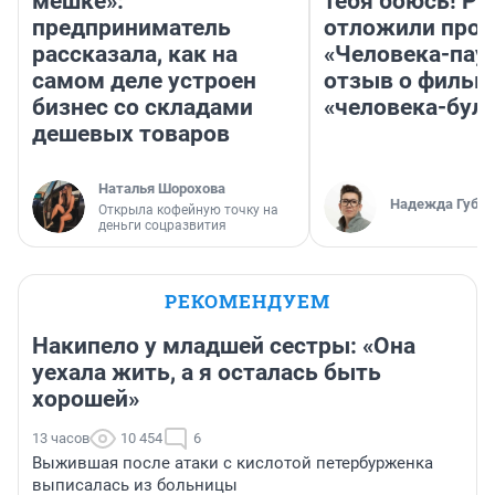
мешке»:
тебя боюсь! Ра
предприниматель
отложили прок
рассказала, как на
«Человека-пау
самом деле устроен
отзыв о фильм
бизнес со складами
«человека-бул
дешевых товаров
Наталья Шорохова
Надежда Губар
Открыла кофейную точку на
деньги соцразвития
РЕКОМЕНДУЕМ
Накипело у младшей сестры: «Она
уехала жить, а я осталась быть
хорошей»
13 часов
10 454
6
Выжившая после атаки с кислотой петербурженка
выписалась из больницы