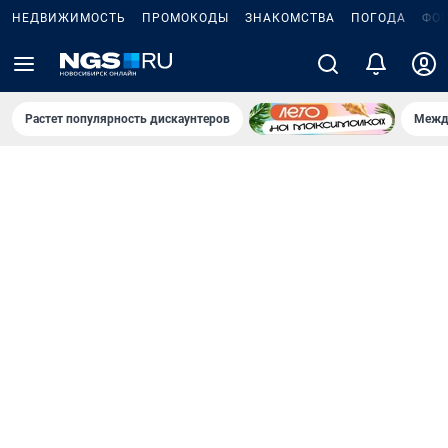
НЕДВИЖИМОСТЬ
ПРОМОКОДЫ
ЗНАКОМСТВА
ПОГОДА
ФО
Растет популярность дискаунтеров
Межд