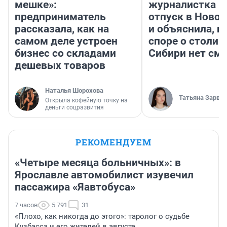
мешке»:
журналистка п
предприниматель
отпуск в Ново
рассказала, как на
и объяснила, п
самом деле устроен
споре о столиц
бизнес со складами
Сибири нет см
дешевых товаров
Наталья Шорохова
Татьяна Зарва
Открыла кофейную точку на
деньги соцразвития
РЕКОМЕНДУЕМ
«Четыре месяца больничных»: в
Ярославле автомобилист изувечил
пассажира «Яавтобуса»
7 часов
5 791
31
«Плохо, как никогда до этого»: таролог о судьбе
Кузбасса и его жителей в августе