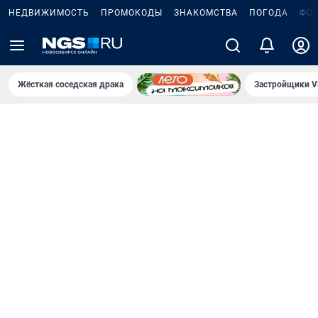
НЕДВИЖИМОСТЬ
ПРОМОКОДЫ
ЗНАКОМСТВА
ПОГОДА
ФО
Жёсткая соседская драка
Застройщики V