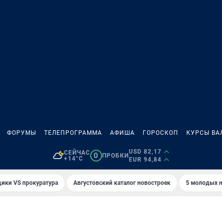
ФОРУМЫ
ТЕЛЕПРОГРАММА
АФИША
ГОРОСКОП
КУРСЫ ВА
USD 82,17
СЕЙЧАС
0
ПРОБКИ
+14°C
EUR 94,84
ики VS прокуратура
Августовский каталог новостроек
5 молодых н