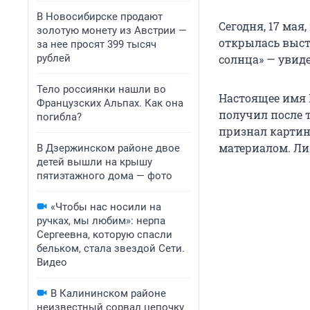
В Новосибирске продают
Сегодня, 17 мая
золотую монету из Австрии —
открылась выст
за нее просят 399 тысяч
рублей
солнца» — увиде
Тело россиянки нашли во
Настоящее имя 
Французских Альпах. Как она
получил после т
погибла?
признал картин
материалом. Лиш
В Дзержинском районе двое
детей вышли на крышу
пятиэтажного дома — фото
«Чтобы нас носили на
ручках, мы любим»: нерпа
Сергеевна, которую спасли
бельком, стала звездой Сети.
Видео
В Калининском районе
неизвестный сорвал цепочку