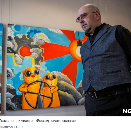
Ложкина называется «Восход нового солнца»
Ощепков / НГС