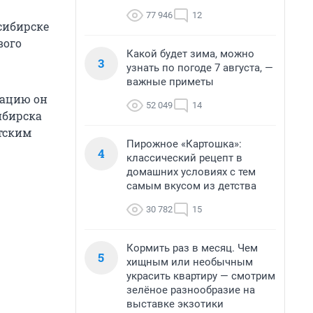
77 946
12
осибирске
вого
Какой будет зима, можно
3
узнать по погоде 7 августа, —
важные приметы
тацию он
52 049
14
ибирска
тским
Пирожное «Картошка»:
4
классический рецепт в
домашних условиях с тем
самым вкусом из детства
30 782
15
Кормить раз в месяц. Чем
5
хищным или необычным
украсить квартиру — смотрим
зелёное разнообразие на
выставке экзотики