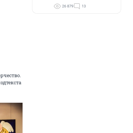
26 879
13
орчество.
подтекста