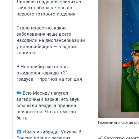
Лицевая гладь для чайников:
гайд от набора петель до
первого готового изделия
Стало известно, какие
заболевания чаще всего
находили на диспансеризации
у новосибирцев — в одной
картинке
В Новосибирске вновь
ожидается жара до +31
градуса — прогноз на три дня
Всю Москву напугал
загадочный взрыв: его звук
слышали везде, а причина
неизвестна. Что это могло
быть
Героями его картин с
«Смели гибриды Voyah». В
«Общество очень
России возник дефицит