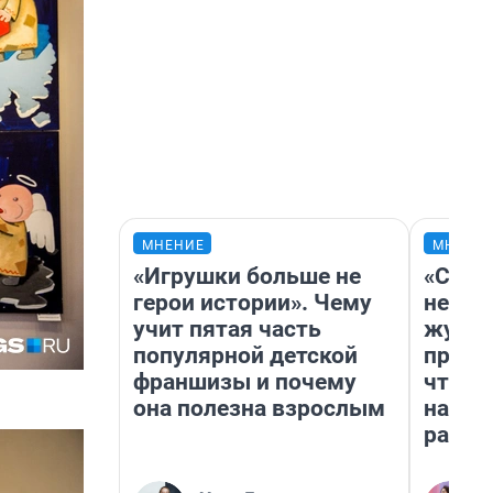
МНЕНИЕ
МНЕНИ
«Игрушки больше не
«Сним
герои истории». Чему
немед
учит пятая часть
журна
популярной детской
пришл
франшизы и почему
чтобы
она полезна взрослым
на чт
ради 