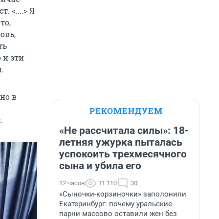
 <....> Я
то,
овь,
ть
 и эти
.
но в
РЕКОМЕНДУЕМ
.
«Не рассчитала силы»: 18-
летняя ужурка пыталась
успокоить трехмесячного
сына и убила его
12 часов
11 110
30
«Сыночки-корзиночки» заполонили
Екатеринбург: почему уральские
парни массово оставили жен без