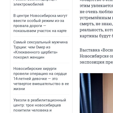
электромобилей
этим увлекается
не очень люблю 
В центре Новосибирска могут
устремлённым в
ввести особый режим из-за
смерть, не знаю
провала дороги —
реальность, кот
показываем участок на карте
картины будут б
Самый сексуальный мужчина
Турции: чем Омер из
Выставка «Восхо
«Клюквенного щербета»
Новосибирске о
покорил женщин
экспозиция пред
Новосибирские хирурги
провели операцию на сердце
14-летней девочке — это
четвертое вмешательство в ее
жизни
Увезли в реабилитационный
центр: трое новосибирцев
похитили человека и