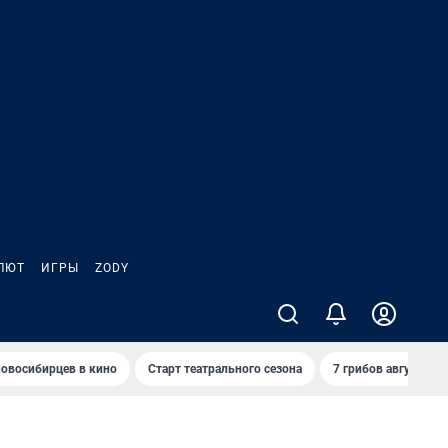
ЛЮТ
ИГРЫ
ZODY
овосибирцев в кино
Старт театрального сезона
7 грибов августа