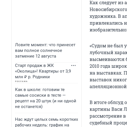
Как следует из
Новосибирского
художника. В а
привлекались н
изобразительног
Ловите момент: что принесет
«Судом не был 
вам полное солнечное
лубочный харак
затмение 12 августа
высмеиваются б
Старт продаж в ЖК
2010 года широк
«Околица»! Квартиры от 3,9
на выставках. П
млн ₽ р. Родники
выставок никог
апелляционной 
Как в школе: готовим те
самые сосиски в тесте —
рецепт на 20 штук (и ни одной
В итоге облсуд
не останется)
картины Васи Л
рассмотрение в
Нас ждут целых семь коротких
судебный проце
рабочих недель: график на