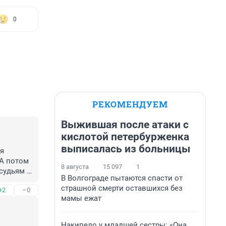
0
РЕКОМЕНДУЕМ
Выжившая после атаки с
кислотой петербурженка
выписалась из больницы
я 
А потом 
8 августа
15 097
1
судьям 
В Волгограде пытаются спасти от
страшной смерти оставшихся без
+2
–0
мамы ежат
Накипело у младшей сестры: «Она