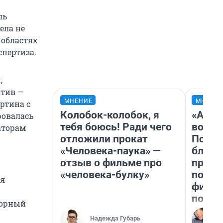
ль
ела не
 областях
спертиза.
,
отив —
МНЕНИЕ
МНЕНИ
ртина с
Колобок-колобок, я
«Анал
ровалась
тебя боюсь! Ради чего
вот ч
аторам
отложили прокат
Почем
«Человека-паука» —
блокб
отзыв о фильме про
прова
«человека-булку»
повто
ия
фильм
полны
торный
Надежда Губарь