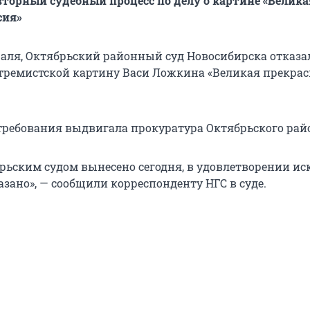
торный судебный процесс по делу о картине «Велика
сия»
враля, Октябрьский районный суд Новосибирска отказа
тремистской картину Васи Ложкина «Великая прекра
требования выдвигала прокуратура Октябрьского рай
рьским судом вынесено сегодня, в удовлетворении и
зано», — сообщили корреспонденту НГС в суде.