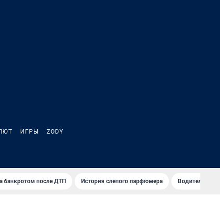
ЛЮТ
ИГРЫ
ZODY
а банкротом после ДТП
История слепого парфюмера
Водители пер