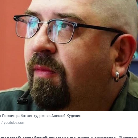
 Ложкин работает художник Алексей Куделин
u / youtube.com