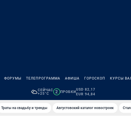
ФОРУМЫ
ТЕЛЕПРОГРАММА
АФИША
ГОРОСКОП
КУРСЫ ВА
USD 82,17
СЕЙЧАС
2
ПРОБКИ
+25°C
EUR 94,84
Траты на свадьбу и тренды
Августовский каталог новостроек
Стал