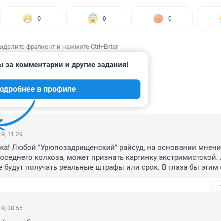
0
0
0
ыделите фрагмент и нажмите Ctrl+Enter
ы за комментарии и другие задания!
одробнее в профиле
ИИ
55
9, 11:29
ка! Любой "Урюпозадрищенский" райсуд, на основании мнени
соседнего колхоза, может признать картинку экстримистской. 
ё будут получать реальные штрафы или срок. В глаза бы этим 
9, 08:55