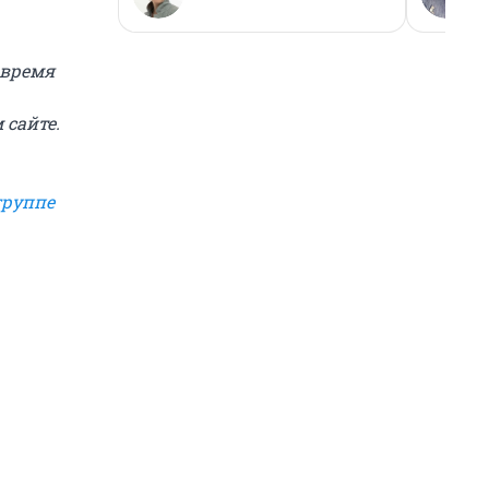
 время
 сайте.
группе