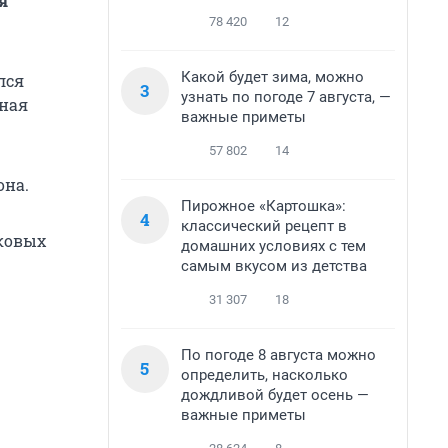
я
78 420
12
Какой будет зима, можно
лся
3
узнать по погоде 7 августа, —
сная
важные приметы
57 802
14
она.
Пирожное «Картошка»:
4
классический рецепт в
сковых
домашних условиях с тем
самым вкусом из детства
31 307
18
По погоде 8 августа можно
5
определить, насколько
дождливой будет осень —
важные приметы