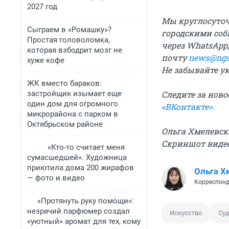
2027 год
Мы круглосуточн
Сыграем в «Ромашку»?
городскими соб
Простая головоломка,
через WhatsApp,
которая взбодрит мозг не
почту
news@ngs
хуже кофе
Не забывайте у
ЖК вместо бараков:
застройщик изымает еще
Следите за нов
один дом для огромного
«ВКонтакте»
.
микрорайона с парком в
Октябрьском районе
Ольга Хмелевск
Скриншот видео
«Кто-то считает меня
сумасшедшей». Художница
приютила дома 200 жирафов
Ольга Х
— фото и видео
Корреспонд
«Протянуть руку помощи»:
незрячий парфюмер создал
Искусство
Су
«уютный» аромат для тех, кому