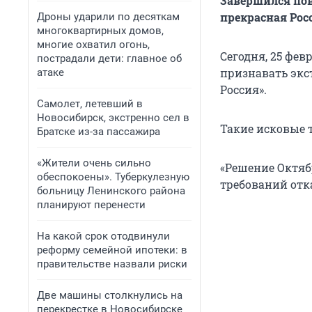
Завершился пов
прекрасная Рос
Дроны ударили по десяткам
многоквартирных домов,
многие охватил огонь,
Сегодня, 25 фе
пострадали дети: главное об
признавать экс
атаке
Россия».
Самолет, летевший в
Новосибирск, экстренно сел в
Такие исковые 
Братске из-за пассажира
«Жители очень сильно
«Решение Октяб
обеспокоены». Туберкулезную
требований отка
больницу Ленинского района
планируют перенести
На какой срок отодвинули
реформу семейной ипотеки: в
правительстве назвали риски
Две машины столкнулись на
перекрестке в Новосибирске