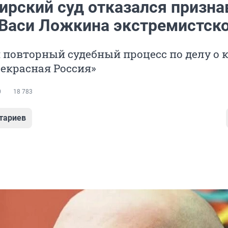
ирский суд отказался призна
 Васи Ложкина экстремистск
повторный судебный процесс по делу о 
екрасная Россия»
0
18 783
тариев