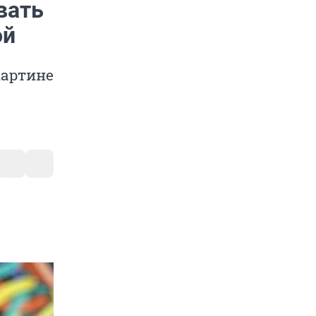
вать
ой
картине