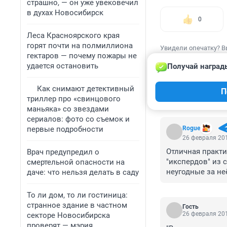
страшно, — он уже увековечил
в духах Новосибирск
0
Леса Красноярского края
горят почти на полмиллиона
Увидели опечатку? В
гектаров — почему пожары не
удается остановить
Получай наград
Как снимают детективный
П
триллер про «свинцового
КОММЕНТАР
маньяка» со звездами
сериалов: фото со съемок и
первые подробности
Rogue
26 февраля 201
Отличная практи
Врач предупредил о
"икспердов" из 
смертельной опасности на
неугодные за не
даче: что нельзя делать в саду
посмотреть...
То ли дом, то ли гостиница:
странное здание в частном
Гость
26 февраля 201
секторе Новосибирска
проверят — мэрия