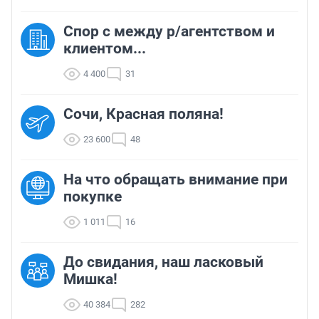
Спор с между р/агентством и
клиентом...
4 400
31
Сочи, Красная поляна!
23 600
48
На что обращать внимание при
покупке
1 011
16
До свидания, наш ласковый
Мишка!
40 384
282