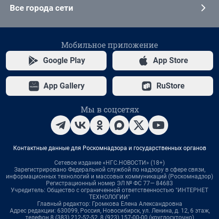
Все города сети
Мобильное приложение
Google Play
App Store
App Gallery
RuStore
Мы в соцсетях
Контактные данные для Роскомнадзора и государственных органов
Сетевое издание «НГС.НОВОСТИ» (18+)
Зарегистрировано Федеральной службой по надзору в сфере связи,
информационных технологий и массовых коммуникаций (Роскомнадзор)
Регистрационный номер ЭЛ № ФС 77— 84683
Учредитель: Общество с ограниченной ответственностью "ИНТЕРНЕТ
ТЕХНОЛОГИИ"
Главный редактор: Громкова Елена Александровна
Адрес редакции: 630099, Россия, Новосибирск, ул. Ленина, д. 12, 6 этаж,
телефон 8 (383) 212-52-52, 8 (923) 157-00-00 (круглосуточно)