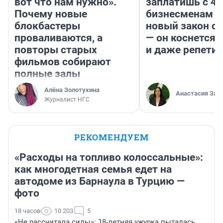
вот что нам нужно».
заплатишь с 40
Почему новые
бизнесменам г
блокбастеры
новый закон о 
проваливаются, а
— он коснется 
повторы старых
и даже репети
фильмов собирают
полные залы
Алёна Золотухина
Анастасия Зав
Журналист НГС
РЕКОМЕНДУЕМ
«Расходы на топливо колоссальные»:
как многодетная семья едет на
автодоме из Барнаула в Турцию —
фото
18 часов
10 203
5
«Не рассчитала силы»: 18-летняя ужурка пыталась