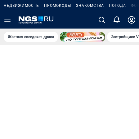
НЕДВИЖИМОСТЬ
ПРОМОКОДЫ
ЗНАКОМСТВА
ПОГОДА
ФО
Жёсткая соседская драка
Застройщики V