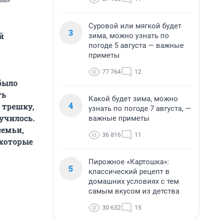
МММ»
Суровой или мягкой будет
3
й
зима, можно узнать по
погоде 5 августа — важные
приметы
77 764
12
было
ть
Какой будет зима, можно
4
 трешку,
узнать по погоде 7 августа, —
училось.
важные приметы
семьи,
36 816
11
екоторые
Пирожное «Картошка»:
5
классический рецепт в
домашних условиях с тем
самым вкусом из детства
30 632
15