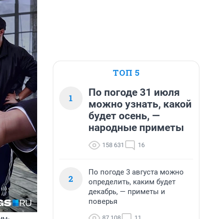
ТОП 5
По погоде 31 июля
1
можно узнать, какой
будет осень, —
народные приметы
158 631
16
По погоде 3 августа можно
2
определить, каким будет
декабрь, — приметы и
поверья
87 108
11