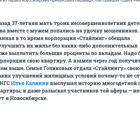
а из первых новосибирских «финансовых пирамид», повторившая судьбу «
азад 37-летняя мать троих несовершеннолетних дете
ва вместе с мужем попались на удочку мошенников.
нная в то время корпорация «Стайлинг» обещала
улучшить их жилье без каких-либо дополнительных
кже выплатить большие проценты по вкладам. Надо 
рпорации свою квартиру. А взамен через год получи
ем выше. Семья Голиковых отдала «Стайлингу» свою
каких улучшений жилищных условий почему-то не сл
 НГС
Илья Калинин
выслушал историю многодетной 
ртиры, и даже разыскал участников той аферы — н
ут в Новосибирске.