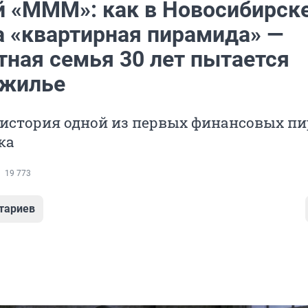
 «МММ»: как в Новосибирск
а «квартирная пирамида» —
тная семья 30 лет пытается
 жилье
 история одной из первых финансовых п
ка
19 773
тариев