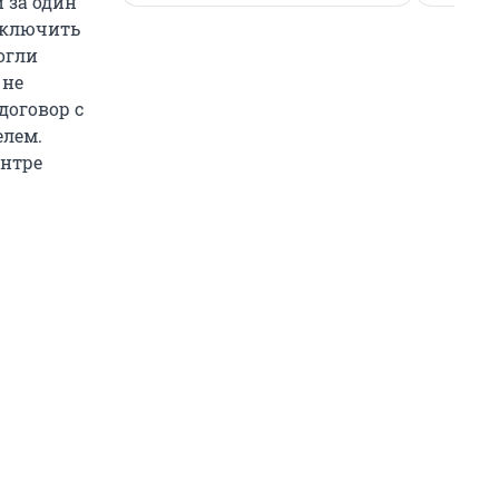
 за один
исключить
огли
 не
договор с
елем.
ентре