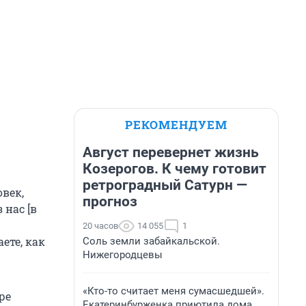
РЕКОМЕНДУЕМ
Август перевернет жизнь
Козерогов. К чему готовит
ретроградный Сатурн —
овек,
прогноз
 нас [в
20 часов
14 055
1
ете, как
Соль земли забайкальской.
Нижегородцевы
«Кто-то считает меня сумасшедшей».
ре
Екатеринбурженка приютила дома