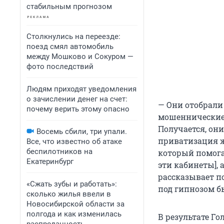
стабильным прогнозом
Столкнулись на переезде:
поезд смял автомобиль
между Мошково и Сокуром —
фото последствий
Людям приходят уведомления
о зачислении денег на счет:
— Они отобрали 
почему верить этому опасно
мошеннические 
Получается, они
Восемь сбили, три упали.
приватизация же
Все, что известно об атаке
беспилотников на
который помога
Екатеринбург
эти кабинеты], 
рассказывает п
«Сжать зубы и работать»:
под гипнозом б
сколько жилья ввели в
Новосибирской области за
полгода и как изменилась
В результате Г