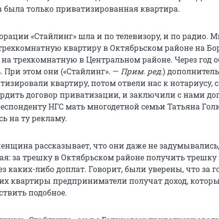
 была только приватизированная квартира.
рации «Стайлинг» шла и по телевизору, и по радио. М
трехкомнатную квартиру в Октябрьском районе на Бо
4 на трехкомнатную в Центральном районе. Через год 
. При этом они («Стайлинг». —
Прим. ред.
) дополнитель
тизировали квартиру, потом отвели нас к нотариусу, с
ердить договор приватизации, и заключили с нами дог
респонденту НГС мать многодетной семьи Татьяна Гол
ь на ту рекламу.
женщина рассказывает, что они даже не задумывались,
ая: за трешку в Октябрьском районе получить трешку 
з каких-либо доплат. Говорит, были уверены, что за г
их квартиры предприниматели получат доход, котор
ствить подобное.