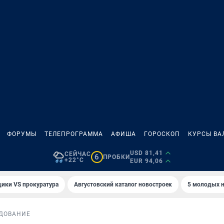
ФОРУМЫ
ТЕЛЕПРОГРАММА
АФИША
ГОРОСКОП
КУРСЫ ВА
USD 81,41
СЕЙЧАС
6
ПРОБКИ
+22°C
EUR 94,06
ики VS прокуратура
Августовский каталог новостроек
5 молодых н
ДОВАНИЕ