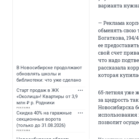
варианта нужна
— Реклама корпо
обменять свою 
Богаткова, 194/
ее предоставить
свой счет прива
что надо подтв
рассказала кор
В Новосибирске продолжают
обновлять школы и
которая купилас
библиотеки: что уже сделано
Старт продаж в ЖК
65-летняя уже 
«Околица»! Квартиры от 3,9
за щедрость так
млн ₽ р. Родники
Новосибирска бе
Скидка 40% на гаражные
использования 
секционные ворота
позволит осуще
(только до 31.08.2026)