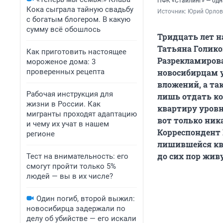
ПФК «Стайлинг» — одн
Кока сыграла тайную свадьбу
Источник: 
Юрий Орлов
с богатым блогером. В какую
сумму всё обошлось
Тридцать лет н
Татьяна Голико
Как приготовить настоящее
Разрекламирова
мороженое дома: 3
проверенных рецепта
новосибирцам 
вложений, а та
Рабочая инструкция для
лишь отдать ко
жизни в России. Как
квартиру уровн
мигранты проходят адаптацию
вот только ни
и чему их учат в нашем
Корреспондент
регионе
лишившейся ква
до сих пор жив
Тест на внимательность: его
смогут пройти только 5%
людей — вы в их числе?
Один погиб, второй выжил:
новосибирца задержали по
делу об убийстве — его искали