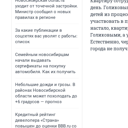
Квартиру сотру
Новосибирская область
уходит от точечной застройки.
день. Голиковы
Министр сообщил о новых
детей из процес
правилах в регионе
участвовать в 
настало, кварти
За какие публикации в
Голиковыми, а 
соцсетях вас уволят с работы:
Естественно, че
список
города не полу
Семейным новосибирцам
начали выдавать
сертификаты на покупку
автомобиля. Как их получить
Небольшие дожди и грозы. В
районах Новосибирской
области может похолодать до
+6 градусов — прогноз
Кредитный рейтинг
девелопера «Страна»
повышен до оценки BBB.ru со