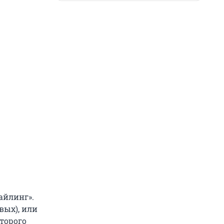
айлинг».
вых), или
торого