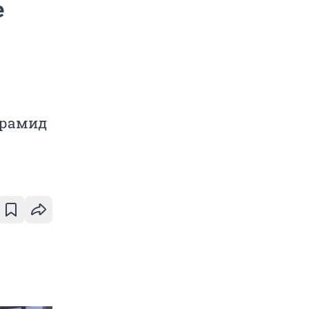
е
ирамид