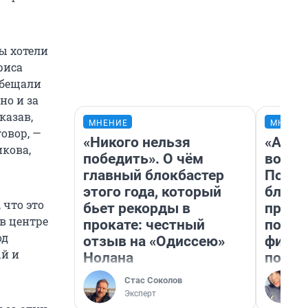
ы хотели
риса
обещали
но и за
казав,
МНЕНИЕ
МНЕНИ
овор, —
«Никого нельзя
«Анал
икова,
победить». О чём
вот ч
главный блокбастер
Почем
этого года, который
блокб
 что это
бьет рекорды в
прова
в центре
прокате: честный
повто
од
отзыв на «Одиссею»
фильм
ый и
Нолана
полны
Стас Соколов
Эксперт