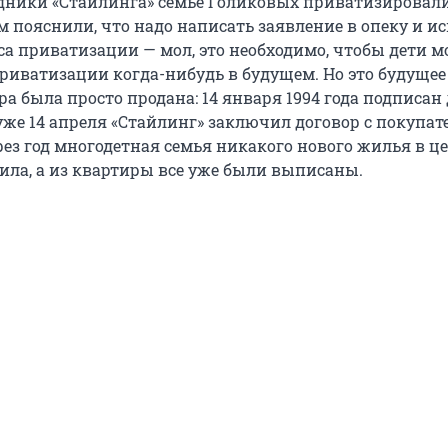
дники «Стайлинга» семье Голиковых приватизировали
м пояснили, что надо написать заявление в опеку и 
са приватизации — мол, это необходимо, чтобы дети м
приватизации когда-нибудь в будущем. Но это будущее
ра была просто продана: 14 января 1994 года подписан 
уже 14 апреля «Стайлинг» заключил договор с покупат
рез год многодетная семья никакого нового жилья в ц
чила, а из квартиры все уже были выписаны.