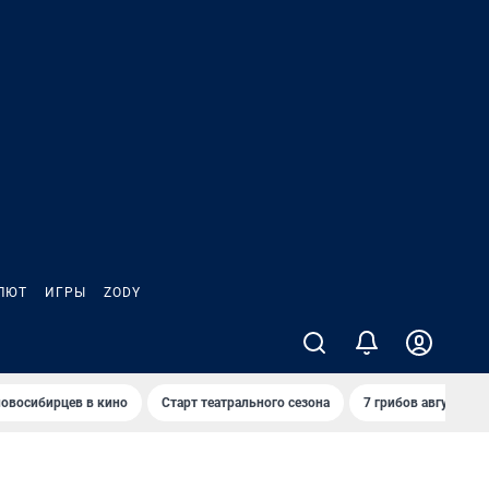
ЛЮТ
ИГРЫ
ZODY
овосибирцев в кино
Старт театрального сезона
7 грибов августа