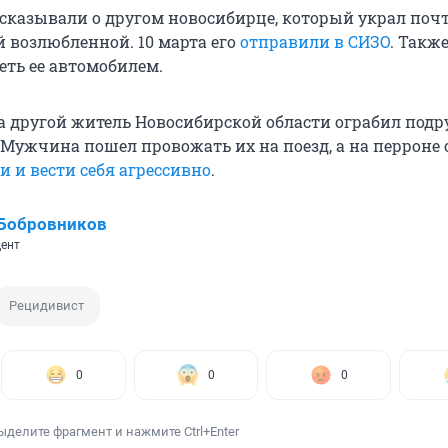
сказывали о другом новосибирце, который украл поч
й возлюбленной. 10 марта его
отправили в СИЗО
. Такж
еть ее автомобилем.
да другой житель Новосибирской области ограбил подр
Мужчина пошел провожать их на поезд, а на перроне 
и и вести себя агрессивно
.
 Бобровников
ент
Рецидивист
0
0
0
ыделите фрагмент и нажмите Ctrl+Enter