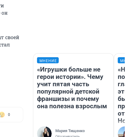
ти
е он
уг своей
стал
МНЕНИЕ
МНЕНИ
«Игрушки больше не
«Нико
герои истории». Чему
побед
учит пятая часть
главн
популярной детской
этого
франшизы и почему
бьет 
она полезна взрослым
прока
отзыв
0
Нолан
Мария Тищенко
Обозреватель