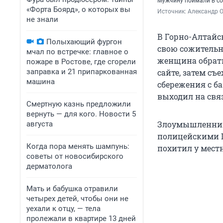
Мужчину поймали в со
«Форта Боярд», о которых вы
Источник: 
Александр 
не знали
В Горно-Алтайс
Полыхающий фургон
свою сожительн
мчал по встречке: главное о
женщина обрати
пожаре в Ростове, где сгорели
заправка и 21 припаркованная
сайте, затем съе
машина
сбережения с ба
выходил на связ
Смертную казнь предложили
вернуть — для кого. Новости 5
Злоумышленник
августа
полицейскими Г
Когда пора менять шампунь:
похитил у местн
советы от новосибирского
дерматолога
Мать и бабушка отравили
четырех детей, чтобы они не
уехали к отцу, — тела
пролежали в квартире 13 дней