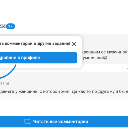
ИИ
27
за комментарии и другие задания!
 22:13
енщина вероятно познакомилась с обокравшим ее мужчиной 
дробнее в профиле
лама видимо не катит, поэтому скромно умолчали😁
 21:16
деньги у женщины с которой жил! Да как то по другому я бы е
Читать все комментарии