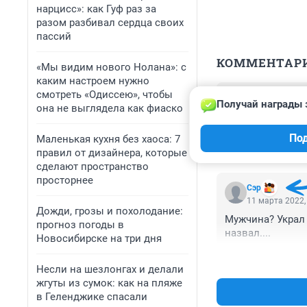
нарцисс»: как Гуф раз за
разом разбивал сердца своих
пассий
КОММЕНТАР
«Мы видим нового Нолана»: с
каким настроем нужно
смотреть «Одиссею», чтобы
Гость
Получай награды 
11 марта 2022,
она не выглядела как фиаско
Пострадавшая ж
По
НГС? Но эта рек
Маленькая кухня без хаоса: 7
правил от дизайнера, которые
сделают пространство
просторнее
Сэр
11 марта 2022,
Дожди, грозы и похолодание:
Мужчина? Украл 
прогноз погоды в
назвал....
Новосибирске на три дня
Несли на шезлонгах и делали
жгуты из сумок: как на пляже
в Геленджике спасали