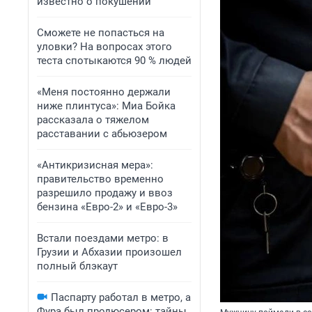
известно о покушении
Сможете не попасться на
уловки? На вопросах этого
теста спотыкаются 90 % людей
«Меня постоянно держали
ниже плинтуса»: Миа Бойка
рассказала о тяжелом
расставании с абьюзером
«Антикризисная мера»:
правительство временно
разрешило продажу и ввоз
бензина «Евро-2» и «Евро-3»
Встали поездами метро: в
Грузии и Абхазии произошел
полный блэкаут
Паспарту работал в метро, а
Фура был продюсером: тайны