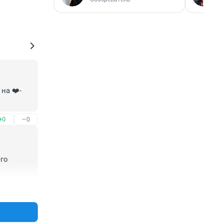
на ❤️-
+0
–0
го 
+0
–0