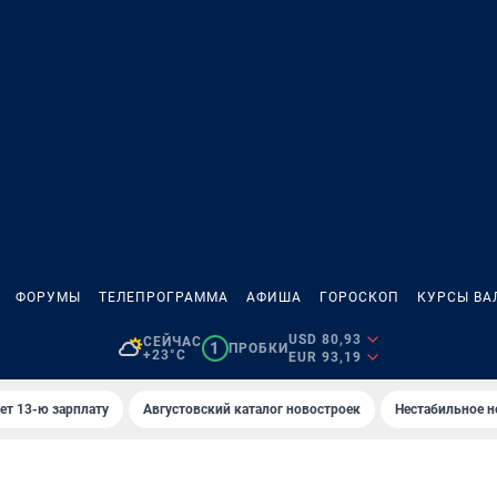
ФОРУМЫ
ТЕЛЕПРОГРАММА
АФИША
ГОРОСКОП
КУРСЫ ВА
USD 80,93
СЕЙЧАС
1
ПРОБКИ
+23°C
EUR 93,19
ет 13-ю зарплату
Августовский каталог новостроек
Нестабильное н