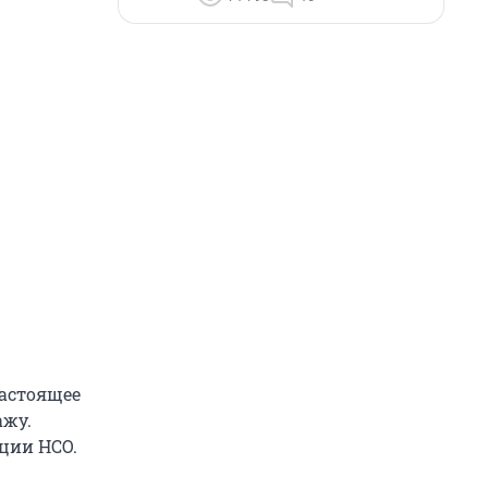
настоящее
ажу.
ции НСО.