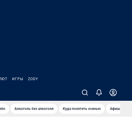
ЛЮТ
ИГРЫ
ZODY
ебо
Алкоголь без алкоголя
Куда полететь осенью
Афиша на ав