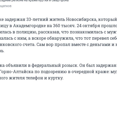
седнем регионе на краже куртки и смартфона
Ощепков
ке задержан 33-летний житель Новосибирска, который
ицу в Академгородке на 360 тысяч. 24 октября прошло
лась в полицию, рассказав, что познакомилась с му
халась с ним, а вскоре обнаружила, что тот перевел себ
нковского счета. Сам вор пропал вместе с деньгами и 
ь.
а объявили в федеральный розыск. Он был задержан
орно-Алтайска по подозрению в очередной краже: м
ого жителя телефон и куртку.