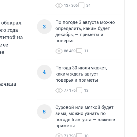
137 306
34
 обокрал
По погоде 3 августа можно
3
определить, каким будет
го года
декабрь, — приметы и
жчиной на
поверья
е ее
86 489
11
не
Погода 30 июля укажет,
4
каким ждать август —
поверья и приметы
ужчина
77 176
13
Суровой или мягкой будет
5
зима, можно узнать по
погоде 5 августа — важные
приметы
71 798
10