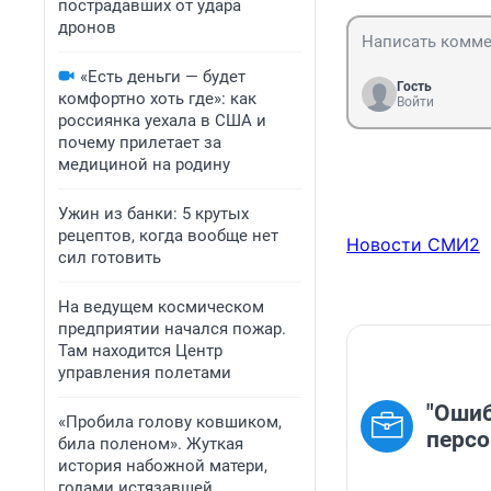
пострадавших от удара
дронов
«Есть деньги — будет
Гость
комфортно хоть где»: как
Войти
россиянка уехала в США и
почему прилетает за
медициной на родину
Ужин из банки: 5 крутых
рецептов, когда вообще нет
Новости СМИ2
сил готовить
На ведущем космическом
предприятии начался пожар.
Там находится Центр
управления полетами
"Ошиб
«Пробила голову ковшиком,
персо
била поленом». Жуткая
история набожной матери,
годами истязавшей