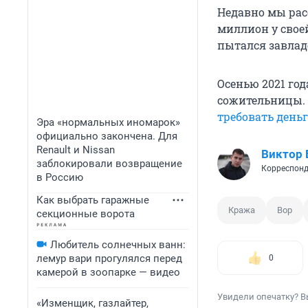
Недавно мы рас
миллион у свое
пытался завлад
Осенью 2021 го
сожительницы. 
требовать деньг
Эра «нормальных иномарок»
официально закончена. Для
Renault и Nissan
Виктор
заблокировали возвращение
Корреспонд
в Россию
Как выбрать гаражные
Кража
Вор
секционные ворота
Любитель солнечных ванн:
лемур вари прогулялся перед
0
камерой в зоопарке — видео
Увидели опечатку? В
«Изменщик, газлайтер,