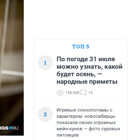
ТОП 5
По погоде 31 июля
1
можно узнать, какой
будет осень, —
народные приметы
158 008
15
Игривые слонопотамы с
2
характером: новосибирцы
показали своих огромных
мейн-кунов — фото суровых
питомцев