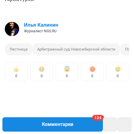
Илья Калинин
Журналист NGS.RU
Лестница
Арбитражный суд Новосибирской области
Пол
0
0
0
0
0
124
Комментарии