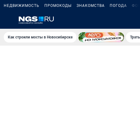
НЕДВИЖИМОСТЬ
ПРОМОКОДЫ
ЗНАКОМСТВА
ПОГОДА
ФО
Как строили мосты в Новосибирске
Траты