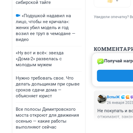
0
сибирской тайге
«Подушкой надавил на
Увидели опечатку? В
лицо, чтобы не кричала»:
жених убил модель и год
возил ее труп в чемодане —
видео
КОММЕНТАР
«Ну вот и всё»: звезда
«Дома-2» развелась с
Получай нагр
Гость
молодым мужем
26 января 2023
они уже год уход
Нужно требовать свое. Что
делать дольщикам при срыве
сроков сдачи дома —
объясняет юрист
ВспыЖ
26 января 2023
Все полосы Димитровского
Не покупать и вс
моста откроют для движения
отжимают, зако
осенью — какие работы
выполняют сейчас