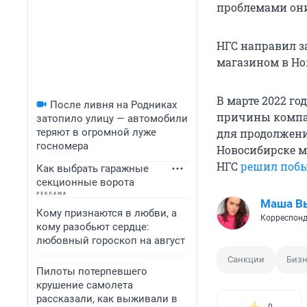
проблемами они
НГС направил за
магазином в Но
В марте 2022 го
После ливня на Родниках
причины компан
затопило улицу — автомобили
теряют в огромной луже
для продолжени
госномера
Новосибирске 
НГС
решил побы
Как выбрать гаражные
секционные ворота
Маша В
Кому признаются в любви, а
Корреспонд
кому разобьют сердце:
любовный гороскоп на август
Санкции
Бизн
Пилоты потерпевшего
крушение самолета
рассказали, как выживали в