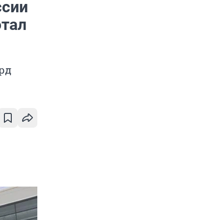
ссии
отал
лрд