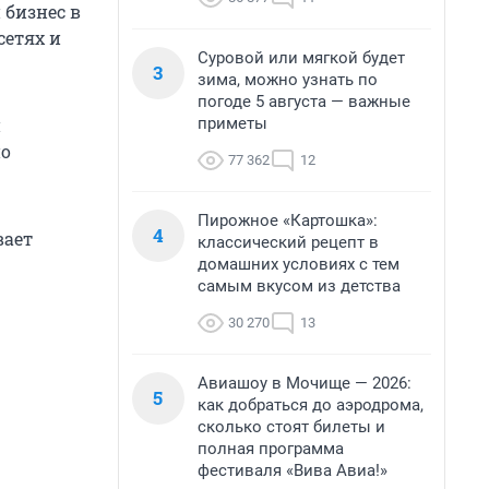
 бизнес в
сетях и
Суровой или мягкой будет
3
зима, можно узнать по
погоде 5 августа — важные
приметы
и
но
77 362
12
Пирожное «Картошка»:
4
вает
классический рецепт в
домашних условиях с тем
самым вкусом из детства
30 270
13
Авиашоу в Мочище — 2026:
5
как добраться до аэродрома,
сколько стоят билеты и
полная программа
фестиваля «Вива Авиа!»