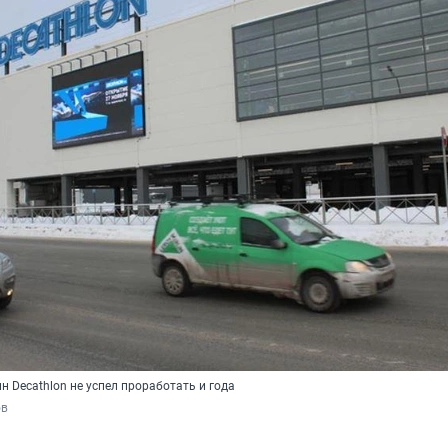
 Decathlon не успел проработать и года
ов