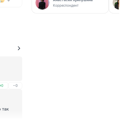
0
Корреспондент
+0
–0
 так 
+0
–1