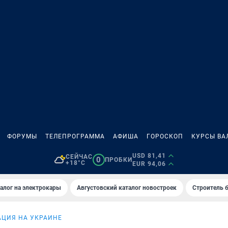
ФОРУМЫ
ТЕЛЕПРОГРАММА
АФИША
ГОРОСКОП
КУРСЫ ВА
USD 81,41
СЕЙЧАС
0
ПРОБКИ
+18°C
EUR 94,06
алог на электрокары
Августовский каталог новостроек
Строитель б
АЦИЯ НА УКРАИНЕ