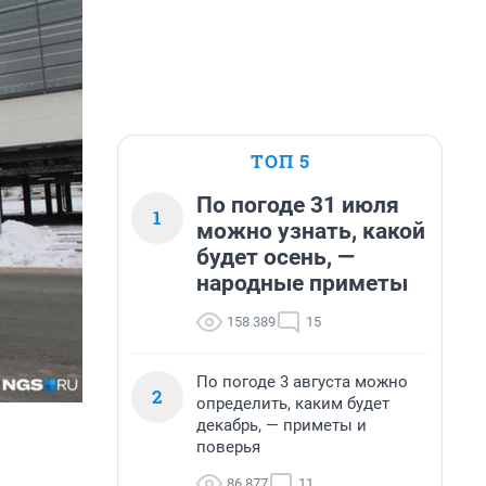
ТОП 5
По погоде 31 июля
1
можно узнать, какой
будет осень, —
народные приметы
158 389
15
По погоде 3 августа можно
2
определить, каким будет
декабрь, — приметы и
поверья
86 877
11