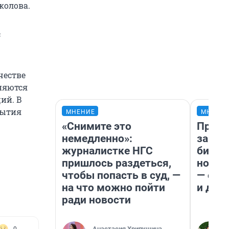
колова.
с
честве
няются
ий. В
рытия
МНЕНИЕ
МНЕНИ
«Снимите это
Прода
немедленно»:
запла
журналистке НГС
бизне
пришлось раздеться,
новый
чтобы попасть в суд, —
— он 
на что можно пойти
и даж
ради новости
Анастасия Хрипушина