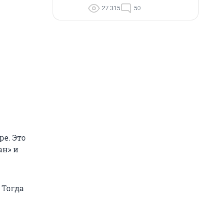
27 315
50
е. Это
ан» и
 Тогда