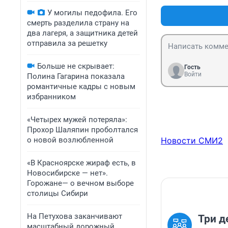
У могилы педофила. Его
смерть разделила страну на
два лагеря, а защитника детей
отправила за решетку
Больше не скрывает:
Гость
Войти
Полина Гагарина показала
романтичные кадры с новым
избранником
«Четырех мужей потеряла»:
Прохор Шаляпин проболтался
о новой возлюбленной
Новости СМИ2
«В Красноярске жираф есть, в
Новосибирске — нет».
Горожане— о вечном выборе
столицы Сибири
На Петухова заканчивают
Три д
масштабный дорожный