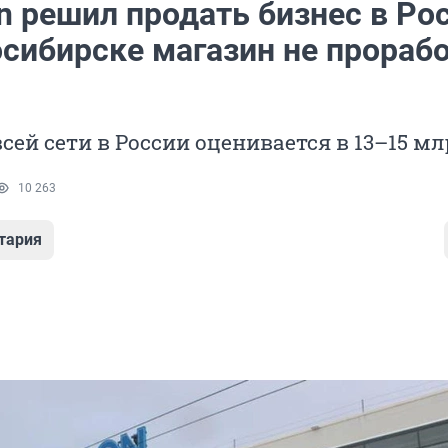
n решил продать бизнес в Ро
осибирске магазин не прораб
сей сети в России оценивается в 13–15 м
10 263
тария