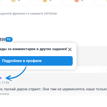
0
0
0
ыделите фрагмент и нажмите Ctrl+Enter
ИИ
93
ады за комментарии и другие задания!
, 11:27
Подробнее в профиле
ят.
, 11:03
е, пускай даром отдают. Они там не церемонятся, наше только
нники.