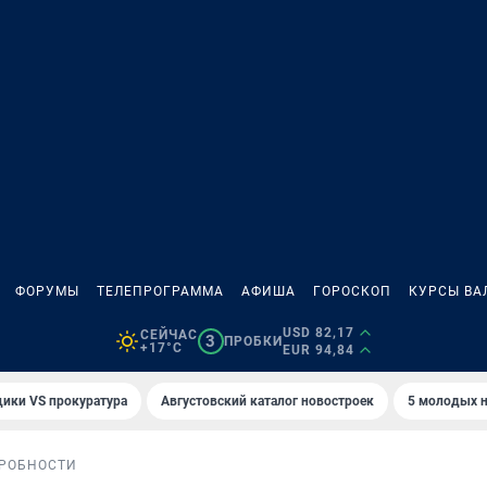
ФОРУМЫ
ТЕЛЕПРОГРАММА
АФИША
ГОРОСКОП
КУРСЫ ВА
USD 82,17
СЕЙЧАС
3
ПРОБКИ
+17°C
EUR 94,84
ики VS прокуратура
Августовский каталог новостроек
5 молодых н
РОБНОСТИ