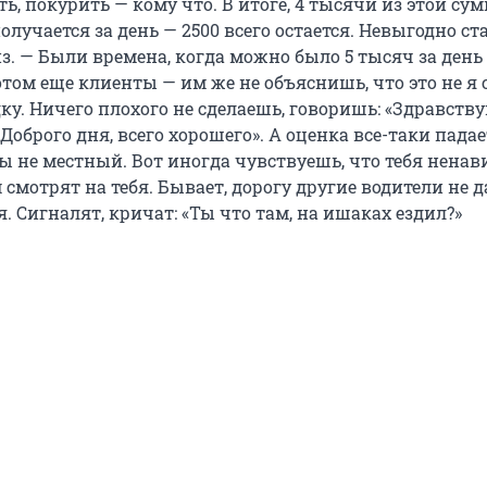
ь, покурить — кому что. В итоге, 4 тысячи из этой су
получается за день — 2500 всего остается. Невыгодно ста
з. — Были времена, когда можно было 5 тысяч за день
отом еще клиенты — им же не объяснишь, что это не я
ку. Ничего плохого не сделаешь, говоришь: «Здравству
«Доброго дня, всего хорошего». А оценка все-таки падае
 ты не местный. Вот иногда чувствуешь, что тебя ненав
смотрят на тебя. Бывает, дорогу другие водители не д
я. Сигналят, кричат: «Ты что там, на ишаках ездил?»