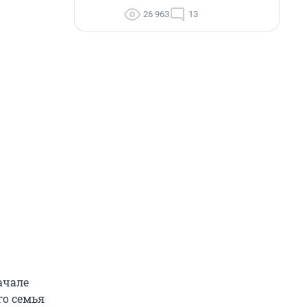
26 963
13
ачале
го семья