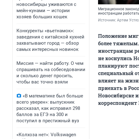
новосибирцы уживаются с
Миграционное законод
мейн-кунами — истории
иностранцам работать
хозяев больших кошек
Источник: 
Артем Устю
Конкуренты «вьетнамок»:
Положение мигр
заведения с китайской кухней
более тяжелым
захватывают город — обзор
самых интересных новинок
иностранцам ре
не коснулись Н
Миссия — найти работу. О чем
планируют пос
спрашивать на собеседовании
специальный от
и сколько денег просить,
влияет на жизн
чтобы вас точно взяли
приехать в Рос
Новосибирске и
«В математике был больше
всего уверен»: выпускник
корреспондент 
рассказал, как исправил 298
баллов за ЕГЭ на 300 и
поступил в престижный вуз
«Колхоза нет»: Volkswagen