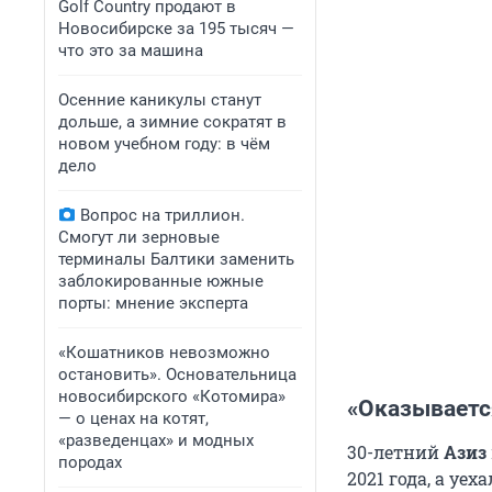
Golf Сountry продают в
Новосибирске за 195 тысяч —
что это за машина
Осенние каникулы станут
дольше, а зимние сократят в
новом учебном году: в чём
дело
Вопрос на триллион.
Смогут ли зерновые
терминалы Балтики заменить
заблокированные южные
порты: мнение эксперта
«Кошатников невозможно
остановить». Основательница
новосибирского «Котомира»
«Оказывается
— о ценах на котят,
«разведенцах» и модных
30-летний
Азиз
породах
2021 года, а уех