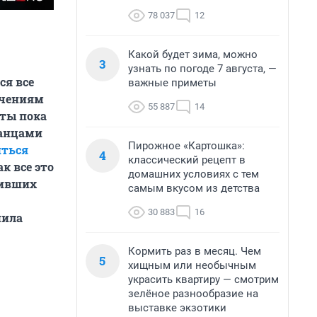
78 037
12
Какой будет зима, можно
3
узнать по погоде 7 августа, —
ся все
важные приметы
ичениям
55 887
14
еты пока
ранцами
Пирожное «Картошка»:
иться
4
классический рецепт в
к все это
домашних условиях с тем
шивших
самым вкусом из детства
30 883
16
нила
Кормить раз в месяц. Чем
5
хищным или необычным
украсить квартиру — смотрим
зелёное разнообразие на
выставке экзотики