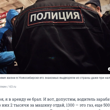
время жизни в Новосибирске его знакомых выдворяли из страны даже при на
кин / 63.ru
, я в аренду ее брал. И вот, допустим, водитель зараб
з них 2 тысячи за машину отдай, 1300 — это газ, еще 50