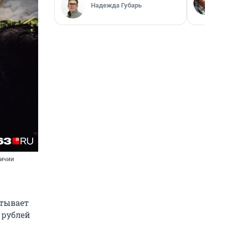
Надежда Губарь
личии
атывает
0 рублей