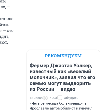
ммы
ло, —
 ставлю
йте»,
т — это
идят,
ают,
РЕКОМЕНДУЕМ
Фермер Джастас Уолкер,
известный как «веселый
молочник», заявил что его
семью могут выдворить
из России — видео
13 часов
7 093
Обсудить
«Четыре месяца больничных»: в
Ярославле автомобилист изувечил