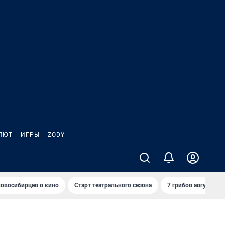
ЛЮТ
ИГРЫ
ZODY
овосибирцев в кино
Старт театрального сезона
7 грибов августа