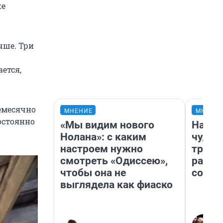
же
чше. Три
ется,
жемесячно
МНЕНИЕ
МНЕНИ
постоянно
«Мы видим нового
Насле
Нолана»: с каким
чудом
настроем нужно
транс
смотреть «Одиссею»,
разне
чтобы она не
совет
выглядела как фиаско