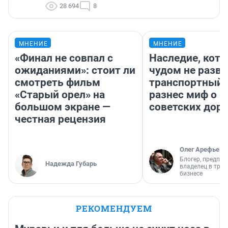
28 694
8
МНЕНИЕ
МНЕНИЕ
«Финал не совпал с
Наследие, кото
ожиданиями»: стоит ли
чудом не разва
смотреть фильм
транспортный 
«Старый орел» на
разнес миф о 
большом экране —
советских доро
честная рецензия
Олег Арефьев
Блогер, предпри
Надежда Губарь
владелец в тра
бизнесе
РЕКОМЕНДУЕМ