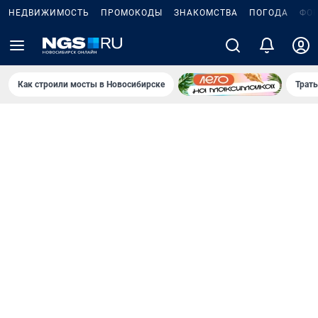
НЕДВИЖИМОСТЬ
ПРОМОКОДЫ
ЗНАКОМСТВА
ПОГОДА
ФО
Как строили мосты в Новосибирске
Траты