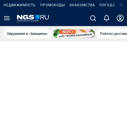
НЕДВИЖИМОСТЬ
ПРОМОКОДЫ
ЗНАКОМСТВА
ПОГОДА
ФО
Нарушения в «Авиценне»
Роботы-доставщ