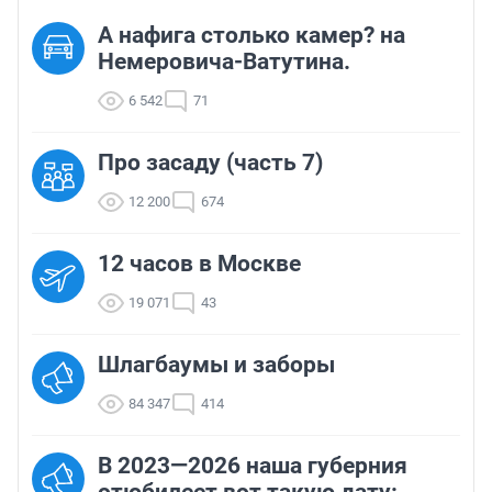
А нафига столько камер? на
Немеровича-Ватутина.
6 542
71
Про засаду (часть 7)
12 200
674
12 часов в Москве
19 071
43
Шлагбаумы и заборы
84 347
414
В 2023—2026 наша губерния
отюбилеет вот такую дату: