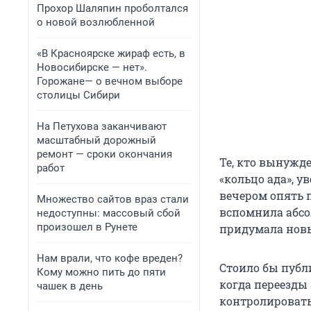
Прохор Шаляпин проболтался
о новой возлюбленной
«В Красноярске жираф есть, в
Новосибирске — нет».
Горожане— о вечном выборе
столицы Сибири
На Петухова заканчивают
масштабный дорожный
ремонт — сроки окончания
Те, кто вынужде
работ
«кольцо ада», у
вечером опять п
Множество сайтов враз стали
вспомнила абсо
недоступны: массовый сбой
произошел в Рунете
придумала нов
Нам врали, что кофе вреден?
Стоило бы публ
Кому можно пить до пяти
когда переезды
чашек в день
контролировать