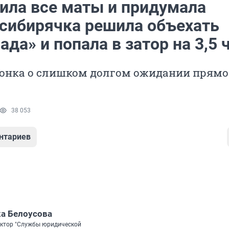
ила все маты и придумала
 сибирячка решила объехать
ада» и попала в затор на 3,5 
лонка о слишком долгом ожидании прямо
38 053
нтариев
а Белоусова
ектор "Службы юридической