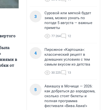
Суровой или мягкой будет
3
зима, можно узнать по
погоде 5 августа — важные
приметы
вертого
77 264
12
 была
Пирожное «Картошка»:
4
о
классический рецепт в
аниями в
домашних условиях с тем
самым вкусом из детства
обки от
30 225
13
Авиашоу в Мочище — 2026:
5
как добраться до аэродрома,
сколько стоят билеты и
полная программа
фестиваля «Вива Авиа!»