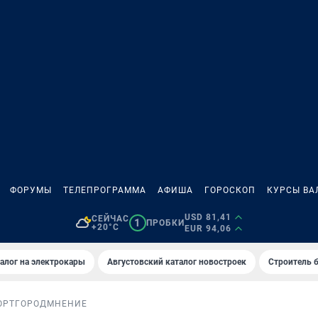
ФОРУМЫ
ТЕЛЕПРОГРАММА
АФИША
ГОРОСКОП
КУРСЫ ВА
USD 81,41
СЕЙЧАС
1
ПРОБКИ
+20°C
EUR 94,06
алог на электрокары
Августовский каталог новостроек
Строитель б
ОРТ
ГОРОД
МНЕНИЕ