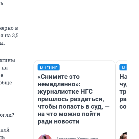
ть
мерно в
я на 3,5
ы.
Машины
 на
МНЕНИЕ
МНЕНИ
це
«Снимите это
Насле
ообще
немедленно»:
чудом
журналистке НГС
транс
пришлось раздеться,
разне
чтобы попасть в суд, —
совет
на что можно пойти
могли?
ради новости
 ней
ль
Анастасия Хрипушина