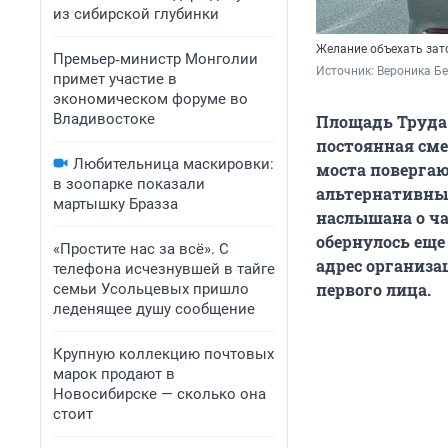
из сибирской глубинки
Желание объехать зат
Премьер‑министр Монголии
Источник: 
Вероника Б
примет участие в
экономическом форуме во
Владивостоке
Площадь Труда 
постоянная сме
Любительница маскировки:
моста повергаю
в зоопарке показали
альтернативные
мартышку Бразза
наслышана о ча
обернулось ещ
«Простите нас за всё». С
адрес организа
телефона исчезнувшей в тайге
первого лица.
семьи Усольцевых пришло
леденящее душу сообщение
Крупную коллекцию почтовых
марок продают в
Новосибирске — сколько она
стоит