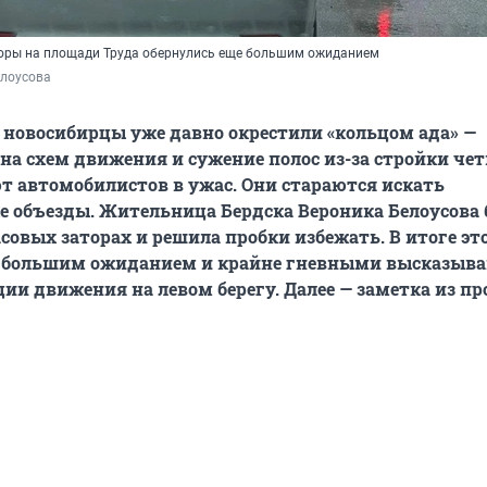
оры на площади Труда обернулись еще большим ожиданием
елоусова
новосибирцы уже давно окрестили «кольцом ада» —
на схем движения и сужение полос из-за стройки чет
т автомобилистов в ужас. Они стараются искать
 объезды. Жительница Бердска Вероника Белоусова
совых заторах и решила пробки избежать. В итоге эт
е большим ожиданием и крайне гневными высказыв
ции движения на левом берегу. Далее — заметка из пр