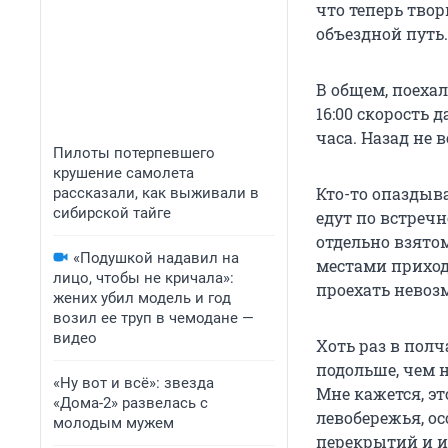
что теперь тво
объездной путь.
В общем, поехал
16:00 скорость 
часа. Назад не 
Пилоты потерпевшего
крушение самолета
Кто-то опаздыва
рассказали, как выживали в
сибирской тайге
едут по встречн
отдельно взятом
«Подушкой надавил на
местами приходи
лицо, чтобы не кричала»:
проехать невоз
жених убил модель и год
возил ее труп в чемодане —
видео
Хоть раз в полч
подольше, чем 
«Ну вот и всё»: звезда
Мне кажется, эт
«Дома-2» развелась с
левобережья, ос
молодым мужем
перекрытий и и