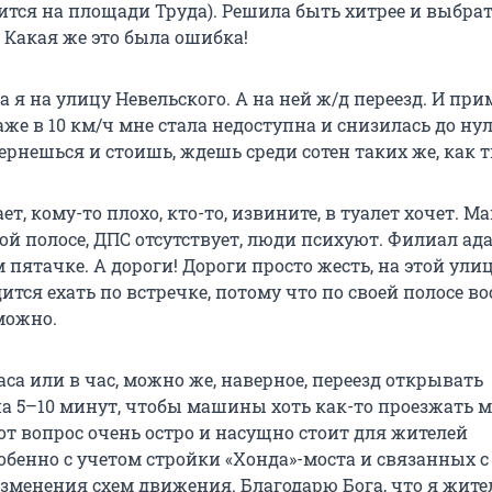
рится на площади Труда). Решила быть хитрее и выбра
 Какая же это была ошибка!
а я на улицу Невельского. А на ней ж/д переезд. И при
даже в 10 км/ч мне стала недоступна и снизилась до нул
вернешься и стоишь, ждешь среди сотен таких же, как т
ет, кому-то плохо, кто-то, извините, в туалет хочет. 
ой полосе, ДПС отсутствует, люди психуют. Филиал ада
 пятачке. А дороги! Дороги просто жесть, на этой ули
тся ехать по встречке, потому что по своей полосе в
можно.
аса или в час, можно же, наверное, переезд открывать
на 5–10 минут, чтобы машины хоть как-то проезжать 
от вопрос очень остро и насущно стоит для жителей
обенно с учетом стройки «Хонда»-моста и связанных с
зменения схем движения. Благодарю Бога, что я жите