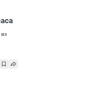
часа
 из