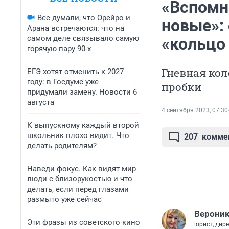
«Вспомн
Все думали, что Орейро и
новые»:
Арана встречаются: что на
самом деле связывало самую
«кольцо 
горячую пару 90-х
Гневная ко
ЕГЭ хотят отменить к 2027
году: в Госдуме уже
пробки
придумали замену. Новости 6
августа
4 сентября 2023, 07:30
К выпускному каждый второй
школьник плохо видит. Что
207
комме
делать родителям?
Наведи фокус. Как видят мир
люди с близорукостью и что
делать, если перед глазами
размыто уже сейчас
Вероник
Эти фразы из советского кино
юрист, дир