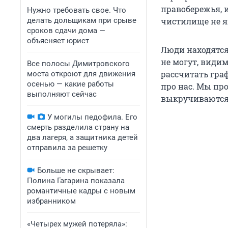
правобережья, и
Нужно требовать свое. Что
делать дольщикам при срыве
чистилище не я
сроков сдачи дома —
объясняет юрист
Люди находятся
не могут, види
Все полосы Димитровского
рассчитать гра
моста откроют для движения
осенью — какие работы
про нас. Мы про
выполняют сейчас
выкручиваются
У могилы педофила. Его
смерть разделила страну на
два лагеря, а защитника детей
отправила за решетку
Больше не скрывает:
Полина Гагарина показала
романтичные кадры с новым
избранником
«Четырех мужей потеряла»: