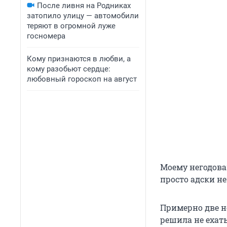
После ливня на Родниках
затопило улицу — автомобили
теряют в огромной луже
госномера
Кому признаются в любви, а
кому разобьют сердце:
любовный гороскоп на август
Моему негодован
просто адски н
Примерно две н
решила не ехать