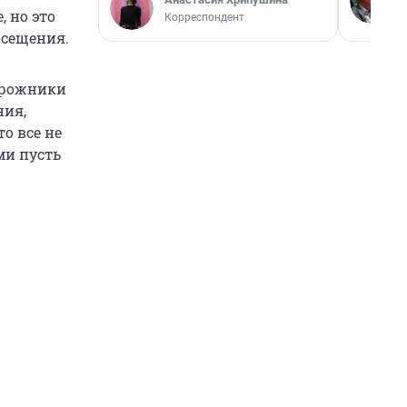
, но это
Корреспондент
осещения.
дорожники
ния,
о все не
ми пусть