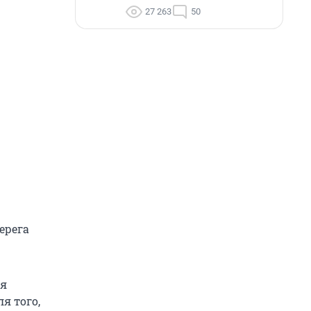
27 263
50
ерега
 я
я того,