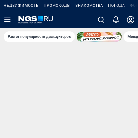
НЕДВИЖИМОСТЬ
ПРОМОКОДЫ
ЗНАКОМСТВА
ПОГОДА
ФО
Растет популярность дискаунтеров
Межд