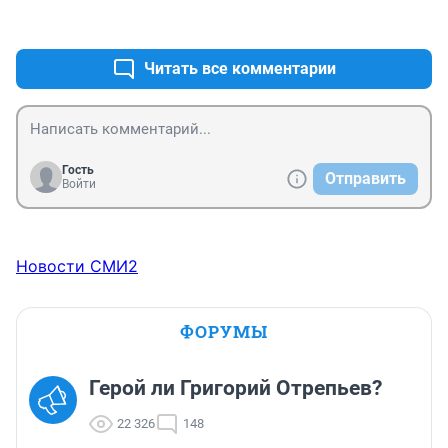
СССР. Но мы верили в команду и она восставала. Ну, 
+0
–0
не попали в плей-офф в этом году - ничего страшного. 
Будут времена и лучше!!! А те, кто призывает 
отказаться от хоккея в Новосибирске, пусть "идут 
Читать все комментарии
лесом"!
Гость
Отправить
Войти
Новости СМИ2
ФОРУМЫ
Герой ли Григорий Отрепьев?
22 326
148