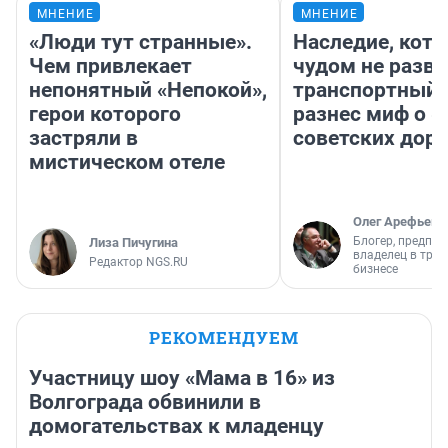
МНЕНИЕ
МНЕНИЕ
«Люди тут странные».
Наследие, кото
Чем привлекает
чудом не разва
непонятный «Непокой»,
транспортный 
герои которого
разнес миф о 
застряли в
советских доро
мистическом отеле
Олег Арефьев
Блогер, предпри
Лиза Пичугина
владелец в тра
Редактор NGS.RU
бизнесе
РЕКОМЕНДУЕМ
Участницу шоу «Мама в 16» из
Волгограда обвинили в
домогательствах к младенцу