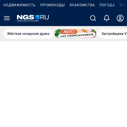
НЕДВИЖИМОСТЬ
ПРОМОКОДЫ
ЗНАКОМСТВА
ПОГОДА
ФО
Жёсткая соседская драка
Застройщики V