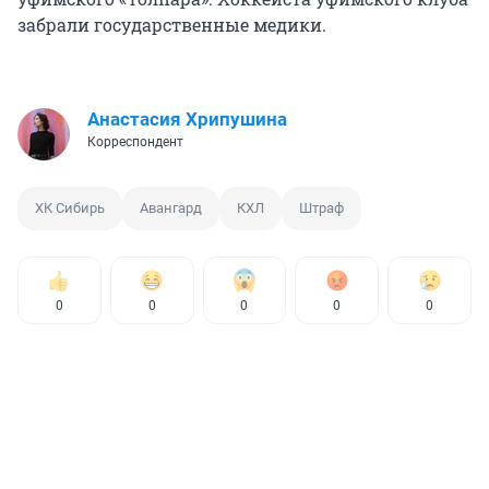
забрали государственные медики.
Анастасия Хрипушина
Корреспондент
ХК Сибирь
Авангард
КХЛ
Штраф
0
0
0
0
0