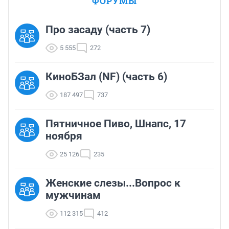
ФОРУМЫ
Про засаду (часть 7)
5 555
272
КиноБЗал (NF) (часть 6)
187 497
737
Пятничное Пиво, Шнапс, 17
ноября
25 126
235
Женские слезы...Вопрос к
мужчинам
112 315
412