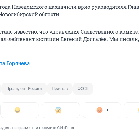
3 года Неведомского назначили врио руководителя Гла
Новосибирской области.
 стало известно, что управление Следственного комите
рал-лейтенант юстиции Евгений Долгалёв. Мы писали
та Горячева
Президент России
Пристав
ФССП
0
0
0
ыделите фрагмент и нажмите Ctrl+Enter