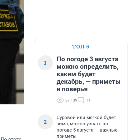
ТОП 5
По погоде 3 августа
1
можно определить,
каким будет
декабрь, — приметы
и поверья
87 139
11
Суровой или мягкой будет
2
зима, можно узнать по
погоде 5 августа — важные
приметы
До этого