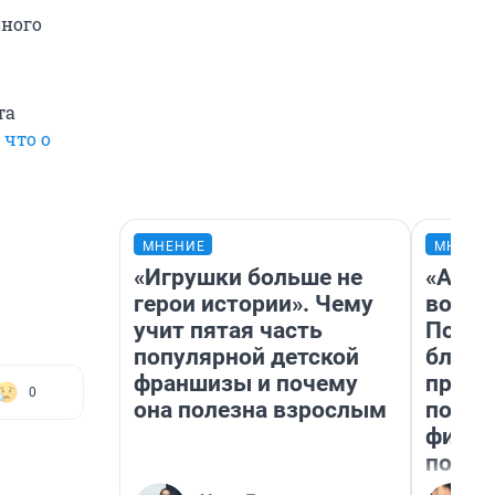
вного
та
,
что о
МНЕНИЕ
МНЕНИ
«Игрушки больше не
«Анал
герои истории». Чему
вот ч
учит пятая часть
Почем
популярной детской
блокб
франшизы и почему
прова
0
она полезна взрослым
повто
фильм
полны