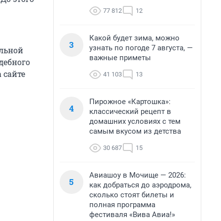
77 812
12
Какой будет зима, можно
3
узнать по погоде 7 августа, —
альной
важные приметы
дебного
 сайте
41 103
13
Пирожное «Картошка»:
4
классический рецепт в
домашних условиях с тем
самым вкусом из детства
30 687
15
Авиашоу в Мочище — 2026:
5
как добраться до аэродрома,
сколько стоят билеты и
полная программа
фестиваля «Вива Авиа!»