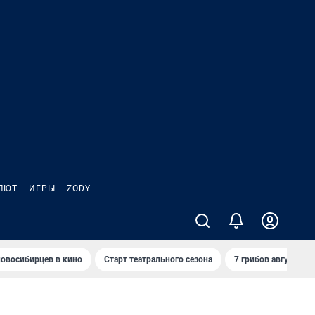
ЛЮТ
ИГРЫ
ZODY
овосибирцев в кино
Старт театрального сезона
7 грибов августа