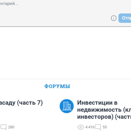
Отп
ФОРУМЫ
асаду (часть 7)
Инвестиции в
недвижимость (к
инвесторов) (част
280
4 416
55