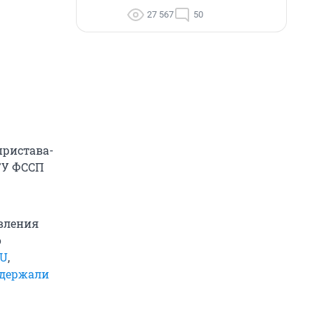
27 567
50
пристава-
ГУ ФССП
авления
о
RU
,
адержали