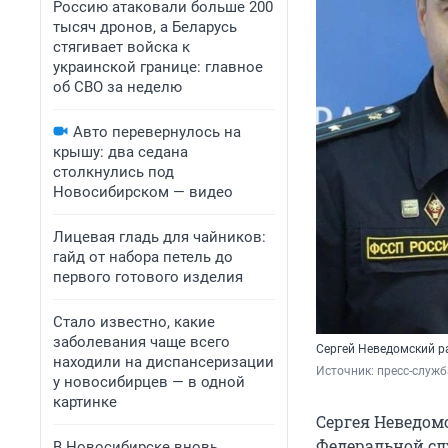
Россию атаковали больше 200
тысяч дронов, а Беларусь
стягивает войска к
украинской границе: главное
об СВО за неделю
Авто перевернулось на
крышу: два седана
столкнулись под
Новосибирском — видео
Лицевая гладь для чайников:
гайд от набора петель до
первого готового изделия
Стало известно, какие
заболевания чаще всего
Сергей Неведомский р
находили на диспансеризации
Источник: 
пресс-служб
у новосибирцев — в одной
картинке
Сергея Неведом
Федеральной сл
В Новосибирске вновь