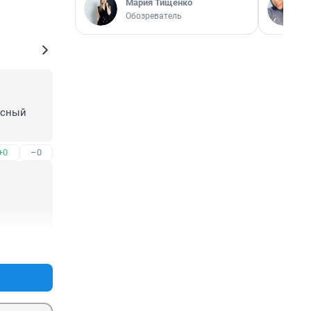
Мария Тищенко
Обозреватель
сный 
+0
–0
+0
–0