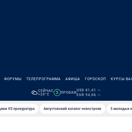
ФОРУМЫ
ТЕЛЕПРОГРАММА
АФИША
ГОРОСКОП
КУРСЫ ВА
USD 81,41
СЕЙЧАС
3
ПРОБКИ
+20°C
EUR 94,06
ики VS прокуратура
Августовский каталог новостроек
5 молодых н