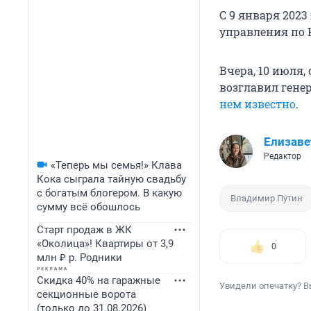
С 9 января 202
управления по 
Вчера, 10 июля,
возглавил гене
нем известно
.
Елизаве
Редактор
«Теперь мы семья!» Клава
Кока сыграла тайную свадьбу
с богатым блогером. В какую
Владимир Путин
сумму всё обошлось
Старт продаж в ЖК
«Околица»! Квартиры от 3,9
0
млн ₽ р. Родники
Скидка 40% на гаражные
Увидели опечатку? В
секционные ворота
(только до 31.08.2026)