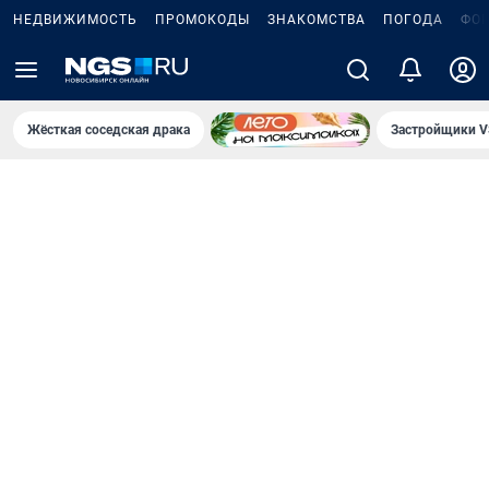
НЕДВИЖИМОСТЬ
ПРОМОКОДЫ
ЗНАКОМСТВА
ПОГОДА
ФО
Жёсткая соседская драка
Застройщики V