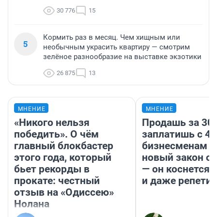
30 776
15
Кормить раз в месяц. Чем хищным или
5
необычным украсить квартиру — смотрим
зелёное разнообразие на выставке экзотики
26 875
13
МНЕНИЕ
МНЕНИЕ
«Никого нельзя
Продашь за 300
победить». О чём
заплатишь с 40
главный блокбастер
бизнесменам г
этого года, который
новый закон о 
бьет рекорды в
— он коснется 
прокате: честный
и даже репети
отзыв на «Одиссею»
Нолана