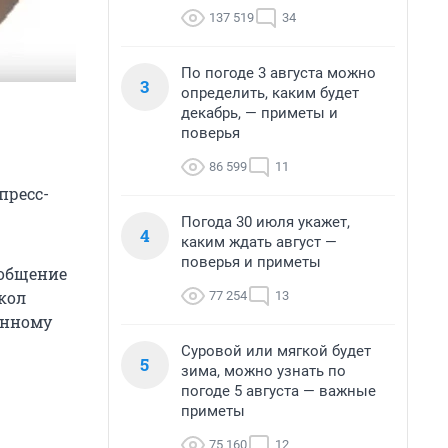
137 519
34
По погоде 3 августа можно
3
определить, каким будет
декабрь, — приметы и
поверья
86 599
11
пресс-
Погода 30 июля укажет,
4
каким ждать август —
поверья и приметы
ообщение
кол
77 254
13
анному
Суровой или мягкой будет
5
зима, можно узнать по
погоде 5 августа — важные
приметы
75 160
12