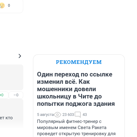
0
РЕКОМЕНДУЕМ
Один переход по ссылке
изменил всё. Как
мошенники довели
школьницу в Чите до
+0
–0
попытки поджога здания
5 августа
23 603
43
т кто 
Популярный фитнес-тренер с
мировым именем Света Ракета
проведет открытую тренировку для
+0
–0