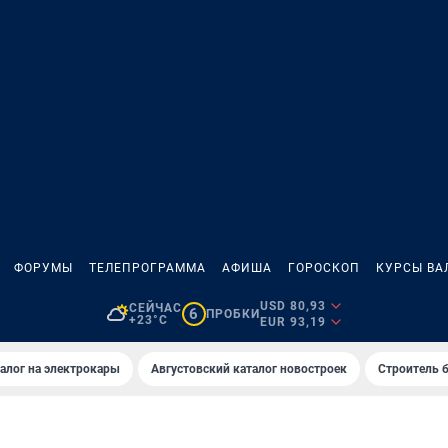
ФОРУМЫ
ТЕЛЕПРОГРАММА
АФИША
ГОРОСКОП
КУРСЫ ВА
USD 80,93
СЕЙЧАС
6
ПРОБКИ
+23°C
EUR 93,19
алог на электрокары
Августовский каталог новостроек
Строитель б