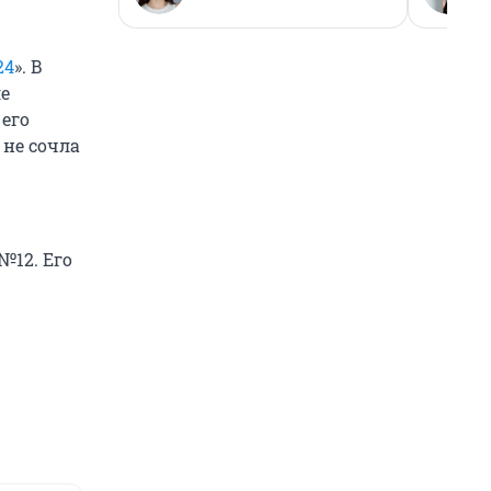
24
». В
ле
его
 не сочла
№12. Его