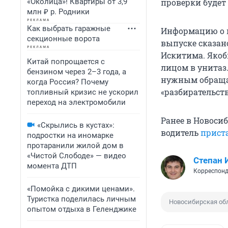
«Околица»! Квартиры от 3,9
проверки будет
млн ₽ р. Родники
Как выбрать гаражные
Информацию о 
секционные ворота
выпуске сказано
Искитима. Якоб
Китай попрощается с
лицом в унитаз
бензином через 2–3 года, а
нужным обращат
когда Россия? Почему
«разбирательств
топливный кризис не ускорил
переход на электромобили
Ранее в Новоси
«Скрылись в кустах»:
водитель
прист
подростки на иномарке
протаранили жилой дом в
«Чистой Слободе» — видео
Степан 
момента ДТП
Корреспонд
«Помойка с дикими ценами».
Туристка поделилась личным
Новосибирская об
опытом отдыха в Геленджике