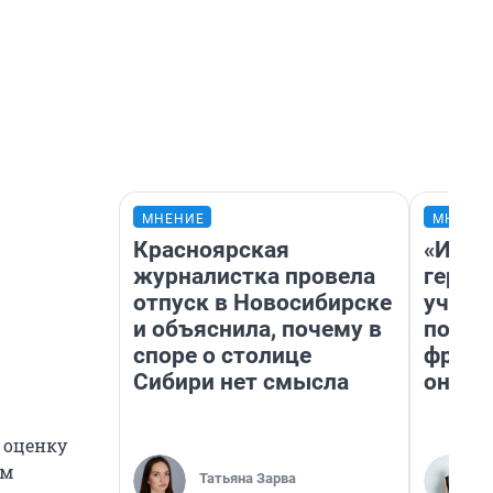
МНЕНИЕ
МНЕНИ
Красноярская
«Игру
журналистка провела
герои
отпуск в Новосибирске
учит 
и объяснила, почему в
попул
споре о столице
франш
Сибири нет смысла
она п
 оценку
ам
Татьяна Зарва