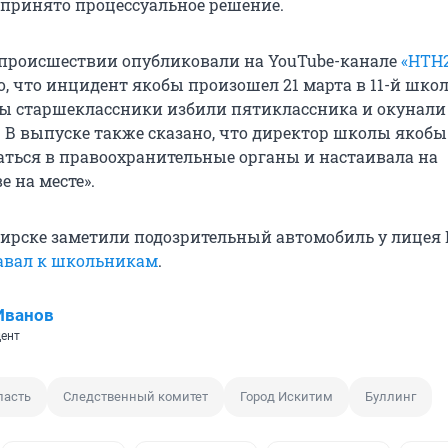
 принято процессуальное решение.
происшествии опубликовали на YouTube-канале
«НТН
, что инцидент якобы произошел 21 марта в 11-й шко
ы старшеклассники избили пятиклассника и окунали 
. В выпуске также сказано, что директор школы якобы
ься в правоохранительные органы и настаивала на
е на месте».
бирске заметили подозрительный автомобиль у лицея 
авал к школьникам
.
Иванов
ент
ласть
Следственный комитет
Город Искитим
Буллинг