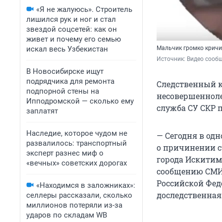
«Я не жалуюсь». Строитель
лишился рук и ног и стал
звездой соцсетей: как он
живет и почему его семью
искал весь Узбекистан
Мальчик громко кричи
Источник: 
Видео сообщ
В Новосибирске ищут
подрядчика для ремонта
Следственный к
подпорной стены на
несовершенноле
Ипподромской — сколько ему
служба СУ СКР 
заплатят
Наследие, которое чудом не
— Сегодня в од
развалилось: транспортный
о причинении с
эксперт разнес миф о
города Искитим
«вечных» советских дорогах
сообщению СМИ
Российской Фед
«Находимся в заложниках»:
доследственная
селлеры рассказали, сколько
миллионов потеряли из-за
ударов по складам WB