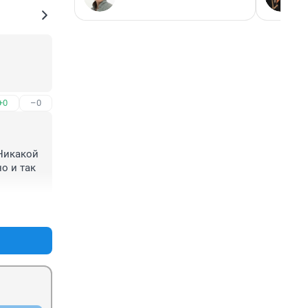
+0
–0
Никакой 
 и так 
+0
–0