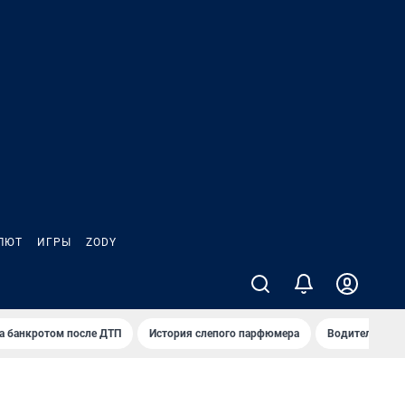
ЛЮТ
ИГРЫ
ZODY
а банкротом после ДТП
История слепого парфюмера
Водители пер