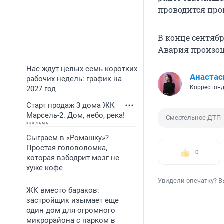
проводится про
В конце сентяб
Авария произош
Нас ждут целых семь коротких
Анастас
рабочих недель: график на
Корреспонд
2027 год
Старт продаж 3 дома ЖК
Марсель-2. Дом, небо, река!
Смертельное ДТП
Сыграем в «Ромашку»?
Простая головоломка,
0
которая взбодрит мозг не
хуже кофе
Увидели опечатку? В
ЖК вместо бараков:
застройщик изымает еще
один дом для огромного
микрорайона с парком в