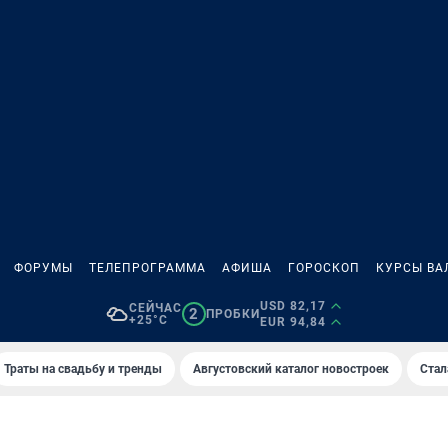
ФОРУМЫ
ТЕЛЕПРОГРАММА
АФИША
ГОРОСКОП
КУРСЫ ВА
USD 82,17
СЕЙЧАС
2
ПРОБКИ
+25°C
EUR 94,84
Траты на свадьбу и тренды
Августовский каталог новостроек
Стал