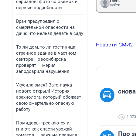
сериалов: фото со съемок и
Гость
Войти
первые подробности
Врач предупредил о
смертельной опасности на
даче: что нельзя делать в саду
Новости СМИ2
То ли дом, то ли гостиница:
странное здание в частном
секторе Новосибирска
проверят — мэрия
заподозрила нарушения
Укусила змея? Зато паука
снова
нового открыл! История
арахнолога, который обожает
свою смертельно опасную
работу
1 073
Помидоры трескаются и
гниют: как спасти урожай
Про з
томатов — важные правила