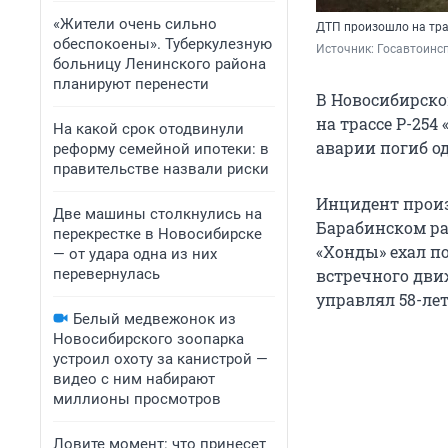
«Жители очень сильно
ДТП произошло на тра
обеспокоены». Туберкулезную
Источник: 
Госавтоинсп
больницу Ленинского района
планируют перенести
В Новосибирско
на трассе Р-254
На какой срок отодвинули
аварии погиб о
реформу семейной ипотеки: в
правительстве назвали риски
Инцидент произо
Две машины столкнулись на
Барабинском ра
перекрестке в Новосибирске
«Хонды» ехал по
— от удара одна из них
перевернулась
встречного дви
управлял 58-ле
Белый медвежонок из
Новосибирского зоопарка
устроил охоту за канистрой —
видео с ним набирают
миллионы просмотров
Ловите момент: что принесет