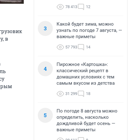
78 413
12
Какой будет зима, можно
3
узнать по погоде 7 августа, —
грузовик
важные приметы
у, в
57 793
14
в
Пирожное «Картошка»:
4
классический рецепт в
ль
домашних условиях с тем
су
самым вкусом из детства
торым
31 299
18
По погоде 8 августа можно
5
определить, насколько
дождливой будет осень —
важные приметы