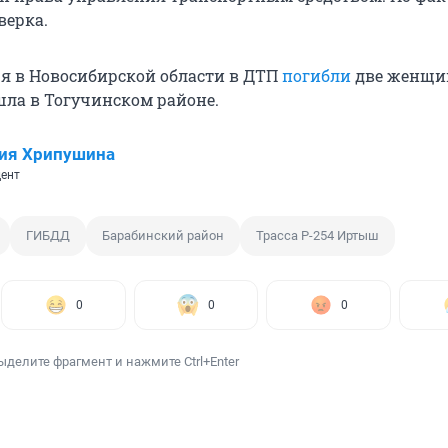
верка.
ря в Новосибирской области в ДТП
погибли
две женщи
ла в Тогучинском районе.
ия Хрипушина
ент
ГИБДД
Барабинский район
Трасса Р-254 Иртыш
0
0
0
ыделите фрагмент и нажмите Ctrl+Enter