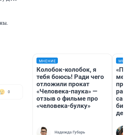
ны.
МНЕНИЕ
МНЕНИ
Колобок-колобок, я
«Поку
тебя боюсь! Ради чего
мешке
отложили прокат
предп
«Человека-паука» —
расска
0
отзыв о фильме про
самом
«человека-булку»
бизне
дешев
Надежда Губарь