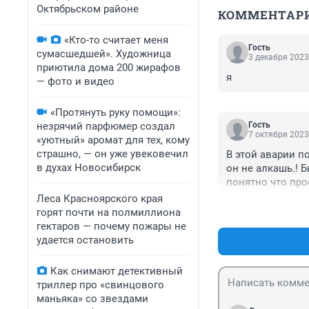
Октябрьском районе
КОММЕНТАР
«Кто-то считает меня
Гость
сумасшедшей». Художница
3 декабря 2023
приютила дома 200 жирафов
я
— фото и видео
«Протянуть руку помощи»:
незрячий парфюмер создал
Гость
7 октября 2023
«уютный» аромат для тех, кому
страшно, — он уже увековечил
В этой аварии п
в духах Новосибирск
он не алкашь.! Б
понятно что про
Леса Красноярского края
горят почти на полмиллиона
гектаров — почему пожары не
удается остановить
Как снимают детективный
триллер про «свинцового
маньяка» со звездами