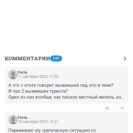
КОММЕНТАРИИ
145
Гость
11 сентября 2022, 11:53
А что с итоге говорит выживший гид, кто в теме? 

И про 2 выживших туриста?

Один из них вообще, как писали местный житель, из 
Ключей. И что, он тоже заплатил 108 тыр чтоб пойти с 
+0
–0
группой? Чёт слабо верится. Обычно местные в 
тур,местах - это «принеси/подвези». А здесь - чел в 
Гость
сорок лет живет в 30 км от горы. И решил в итоге за 
10 сентября 2022, 18:21
сто тыщ на неё сходить? Ну…
Переживаю эту трагическую ситуацию со 