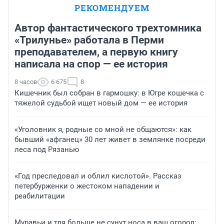
РЕКОМЕНДУЕМ
Автор фантастического трехтомника
«Трилунье» работала в Перми
преподавателем, а первую книгу
написала на спор — ее история
8 часов
6 675
8
Кишечник был собран в гармошку: в Югре кошечка с
тяжелой судьбой ищет новый дом — ее история
«Уголовник я, родные со мной не общаются»: как
бывший «афганец» 30 лет живет в землянке посреди
леса под Рязанью
«Год преследовал и облил кислотой». Рассказ
петербурженки о жестоком нападении и
реабилитации
Муравьи и тля больше не сунут носа в ваш огород: