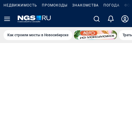
НЕДВИЖИМОСТЬ
ПРОМОКОДЫ
ЗНАКОМСТВА
ПОГОДА
ФО
Как строили мосты в Новосибирске
Траты