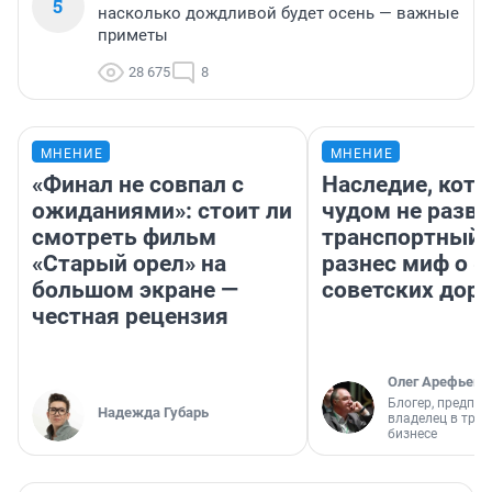
5
насколько дождливой будет осень — важные
приметы
28 675
8
МНЕНИЕ
МНЕНИЕ
«Финал не совпал с
Наследие, кото
ожиданиями»: стоит ли
чудом не разва
смотреть фильм
транспортный 
«Старый орел» на
разнес миф о 
большом экране —
советских доро
честная рецензия
Олег Арефьев
Блогер, предпри
Надежда Губарь
владелец в тра
бизнесе