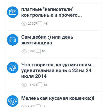
платные "написатели"
контрольных и прочего...
29 307
43
Сам дебил :) или день
жестянщика
7 064
86
Что творится, когда мы спим...
удивительная ночь с 23 на 24
июля 2014
11 494
63
Маленькая кусачая кошечка:)!
8 579
18