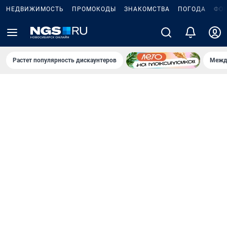
НЕДВИЖИМОСТЬ
ПРОМОКОДЫ
ЗНАКОМСТВА
ПОГОДА
ФО
Растет популярность дискаунтеров
Межд