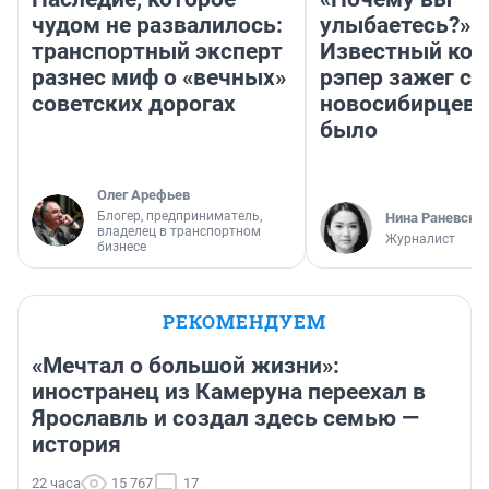
чудом не развалилось:
улыбаетесь?»
транспортный эксперт
Известный кор
разнес миф о «вечных»
рэпер зажег с 
советских дорогах
новосибирцев: 
было
Олег Арефьев
Блогер, предприниматель,
Нина Раневска
владелец в транспортном
Журналист
бизнесе
РЕКОМЕНДУЕМ
«Мечтал о большой жизни»:
иностранец из Камеруна переехал в
Ярославль и создал здесь семью —
история
22 часа
15 767
17