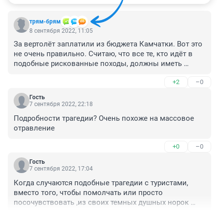
трям-брям
8 сентября 2022, 11:05
За вертолёт заплатили из бюджета Камчатки. Вот это 
не очень правильно. Считаю, что все те, кто идёт в 
подобные рискованные походы, должны иметь 
страховку, которая, в том числе, покрывает 
+2
–0
эвакуацию вертолётом. У меня такая была. Общая 
страховая сумма в районе 100 или 150 тысяч евро. 
Гость
Стоит не очень дорого, в 2007 году цена была в 
7 сентября 2022, 22:18
районе 10000 рублей, но зато потом никаких 
Подробности трагедии? Очень похоже на массовое 
вопросов не будет.
отравление
+0
–0
Гость
7 сентября 2022, 17:04
Когда случаются подобные трагедии с туристами, 
вместо того, чтобы помолчать или просто 
посочувствовать ,из своих темных душных норок 
выползают злобные тролли и начинают изрыгать 