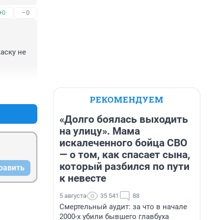
+0
–0
ску не 
+0
–0
РЕКОМЕНДУЕМ
«Долго боялась выходить
на улицу». Мама
искалеченного бойца СВО
— о том, как спасает сына,
который разбился по пути
равить
к невесте
5 августа
35 541
88
Смертельный аудит: за что в начале
2000-х убили бывшего главбуха