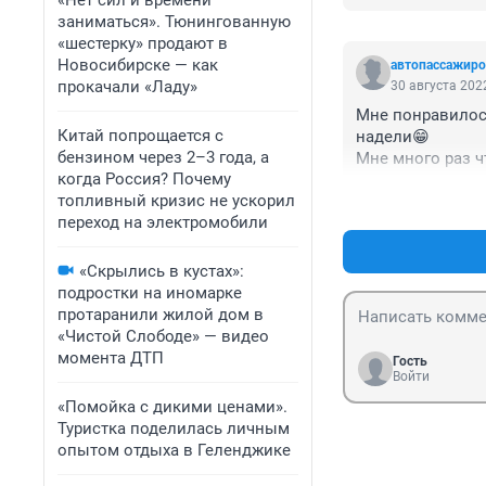
«Нет сил и времени
заниматься». Тюнингованную
«шестерку» продают в
Новосибирске — как
автопассажир
прокачали «Ладу»
30 августа 2022
Мне понравилось
Китай попрощается с
надели😁

бензином через 2–3 года, а
Мне много раз ч
когда Россия? Почему
топливный кризис не ускорил
переход на электромобили
«Скрылись в кустах»:
подростки на иномарке
протаранили жилой дом в
«Чистой Слободе» — видео
момента ДТП
Гость
Войти
«Помойка с дикими ценами».
Туристка поделилась личным
опытом отдыха в Геленджике