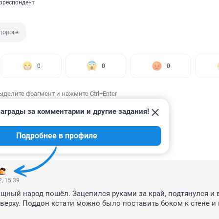
рреспондент
дороге
0
0
0
ыделите фрагмент и нажмите Ctrl+Enter
аграды за комментарии и другие задания!
Подробнее в профиле
ИИ
20
, 15:39
щный народ пошёл. Зацепился руками за край, подтянулся и в
верху. Поддон кстати можно было поставить боком к стене и 