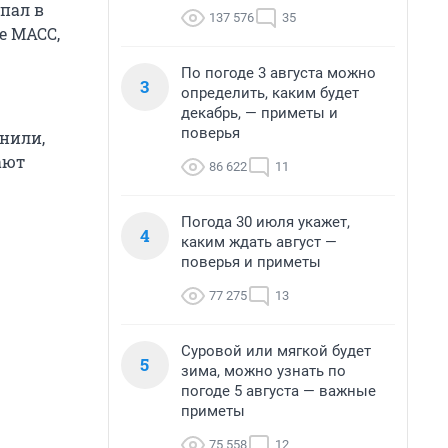
пал в
137 576
35
е МАСС,
По погоде 3 августа можно
3
определить, каким будет
декабрь, — приметы и
поверья
снили,
ают
86 622
11
Погода 30 июля укажет,
4
каким ждать август —
поверья и приметы
77 275
13
Суровой или мягкой будет
5
зима, можно узнать по
погоде 5 августа — важные
приметы
75 558
12