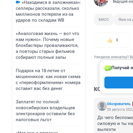
Ведущий ко
«Находимся в заложниках»:
селлеры рассказали, сколько
миллионов потеряли из-за
МАСС
Яма на 
ударов по складам WB
«Аналоговая жизнь — вот что
нам нужно». Почему новые
0
блокбастеры проваливаются,
а повторы старых фильмов
собирают полные залы
Увидели опечатку? В
Получай н
Подарок на 18-летие от
мошенников: как новая схема
с «переоформлением» номера
КОММЕНТАР
оставит вас без денег
Заплатят по полной:
Обозреватель
новосибирских владельцев
30 августа 2022
электрокаров оставили без
До чего беспомо
налоговых льгот
силовую и ты на
вылезти