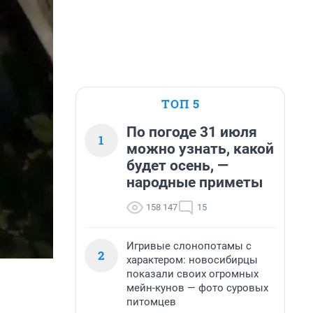
ТОП 5
По погоде 31 июля
1
можно узнать, какой
будет осень, —
народные приметы
158 147
15
Игривые слонопотамы с
2
характером: новосибирцы
показали своих огромных
мейн-кунов — фото суровых
питомцев