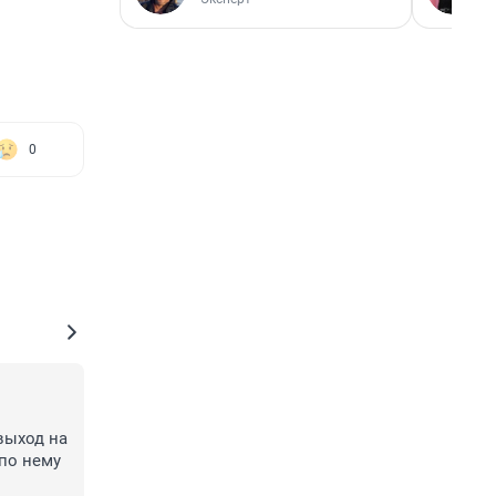
0
ыход на 
по нему 