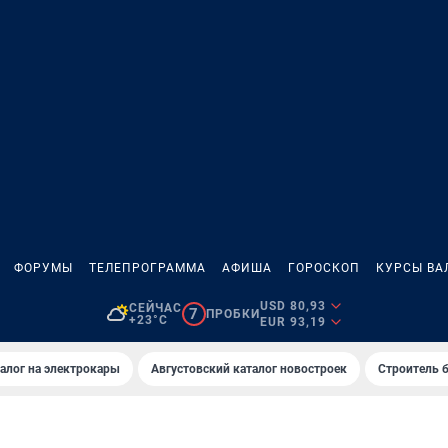
ФОРУМЫ
ТЕЛЕПРОГРАММА
АФИША
ГОРОСКОП
КУРСЫ ВА
USD 80,93
СЕЙЧАС
7
ПРОБКИ
+23°C
EUR 93,19
алог на электрокары
Августовский каталог новостроек
Строитель б