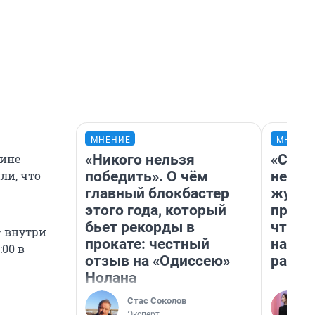
МНЕНИЕ
МНЕНИ
«Никого нельзя
«Сним
чине
победить». О чём
немед
ли, что
главный блокбастер
журна
этого года, который
пришл
бьет рекорды в
чтобы
 внутри
прокате: честный
на чт
00 в
отзыв на «Одиссею»
ради 
Нолана
Стас Соколов
Эксперт