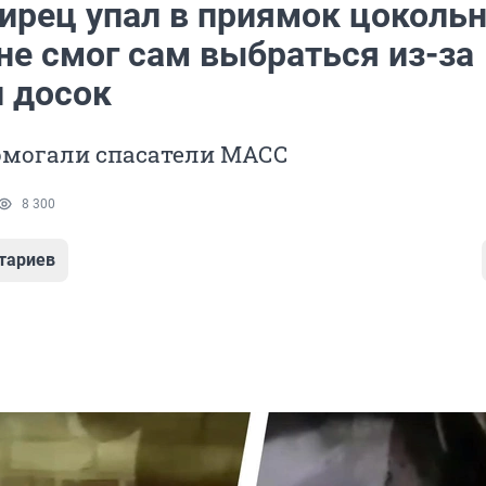
ирец упал в приямок цокольн
не смог сам выбраться из-за
и досок
могали спасатели МАСС
8 300
тариев