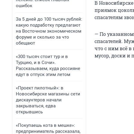
В Новосибирске
ошибок
приямок цоколь
спасателям звон
За 5 дней до 100 тысяч рублей:
какую подработку предлагают
на Восточном экономическом
— По указанном
форуме и сколько за что
спасателей. Му
обещают
что с ним всё в
мусор, доски и
«300 тысяч стоит тур и в
Турцию, и в Сочи».
Рассказываем, куда россияне
едут в отпуск этим летом
«Проект пилотный»: в
Новосибирске магазины сети
дискаунтеров начали
закрываться, едва
открывшись
«Покупаешь кота в мешке»:
предприниматель рассказала,