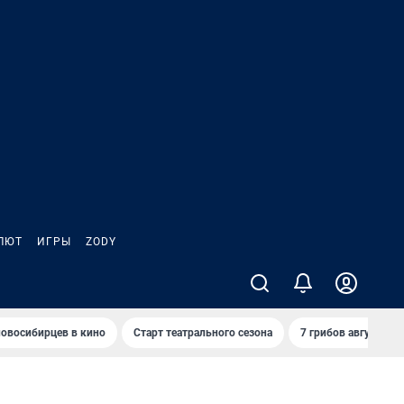
ЛЮТ
ИГРЫ
ZODY
овосибирцев в кино
Старт театрального сезона
7 грибов августа