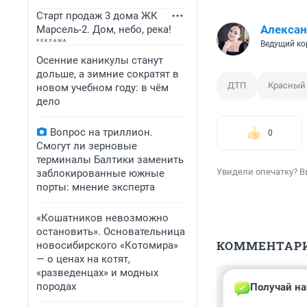
Старт продаж 3 дома ЖК
Алексан
Марсель-2. Дом, небо, река!
Ведущий ко
Осенние каникулы станут
дольше, а зимние сократят в
ДТП
Красный
новом учебном году: в чём
дело
Вопрос на триллион.
0
Смогут ли зерновые
терминалы Балтики заменить
Увидели опечатку? В
заблокированные южные
порты: мнение эксперта
«Кошатников невозможно
остановить». Основательница
КОММЕНТАР
новосибирского «Котомира»
— о ценах на котят,
«разведенцах» и модных
Гость
породах
Получай на
12 августа 2022