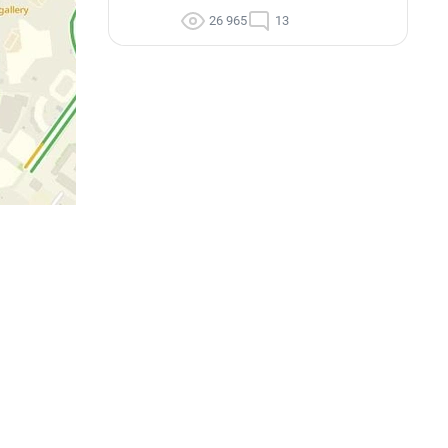
26 965
13