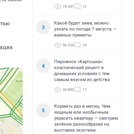
78 041
12
стью
Какой будет зима, можно
3
узнать по погоде 7 августа, —
важные приметы
56 024
14
акция
Пирожное «Картошка»:
4
классический рецепт в
домашних условиях с тем
самым вкусом из детства
30 890
17
Кормить раз в месяц. Чем
5
хищным или необычным
украсить квартиру — смотрим
зелёное разнообразие на
выставке экзотики