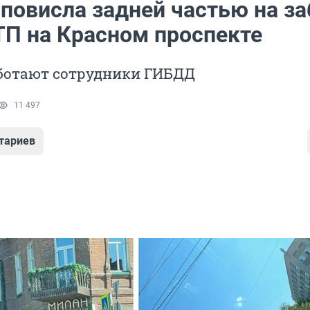
 повисла задней частью на за
ТП на Красном проспекте
аботают сотрудники ГИБДД
11 497
тариев