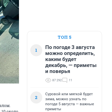
ТОП 5
По погоде 3 августа
1
можно определить,
каким будет
декабрь, — приметы
и поверья
87 292
11
Суровой или мягкой будет
2
зима, можно узнать по
погоде 5 августа — важные
алом.
приметы
 10 около