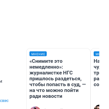
МНЕНИЕ
МНЕНИ
«Снимите это
Насле
немедленно»:
чудом
журналистке НГС
транс
пришлось раздеться,
разне
м
чтобы попасть в суд, —
совет
на что можно пойти
ради новости
 снес