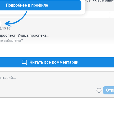
ли и сотрудников ГИБДД".. как они не прятались, их всё равно
Подробнее в профиле
, 15:16
оспект. Улица проспект...

не заболели?
Читать все комментарии
Отп