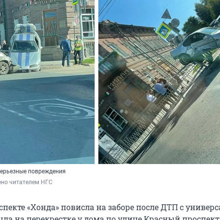
серьезные повреждения
ено читателем НГС
пекте «Хонда» повисла на заборе после ДТП с универс
ла на перекрестке у дома по улице Красный проспект,