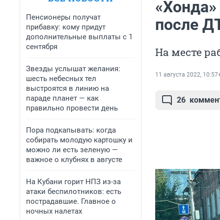
«Хонда»
Пенсионеры получат
после Д
прибавку: кому придут
дополнительные выплаты с 1
сентября
На месте р
Звезды услышат желания:
11 августа 2022, 10:57
шесть небесных тел
выстроятся в линию на
параде планет — как
26
коммен
правильно провести день
Пора подкапывать: когда
собирать молодую картошку и
можно ли есть зеленую —
важное о клубнях в августе
На Кубани горит НПЗ из-за
атаки беспилотников: есть
пострадавшие. Главное о
ночных налетах