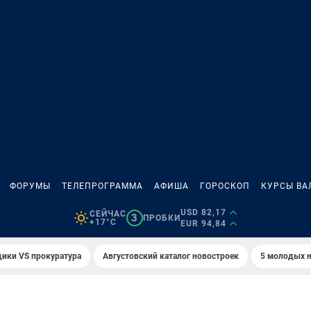
ФОРУМЫ
ТЕЛЕПРОГРАММА
АФИША
ГОРОСКОП
КУРСЫ ВА
USD 82,17
СЕЙЧАС
3
ПРОБКИ
+17°C
EUR 94,84
ики VS прокуратура
Августовский каталог новостроек
5 молодых н