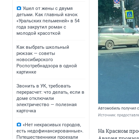
Ушел от жены с двумя
детьми. Как главный качок
«Уральских пельменей» в 54
года закрутил роман с
молодой красоткой
Как выбрать школьный
рюкзак — советы
новосибирского
Роспотребнадзора в одной
картинке
Звонить в УК, требовать
перерасчет: что делать, если в
доме отключили
электричество — полезная
Автомобиль получил 
карточка
Источник: 
предоставл
«Нет некрасивых городов,
На Красном прос
есть недофинансированные».
Путешественники проехали
Авария произош