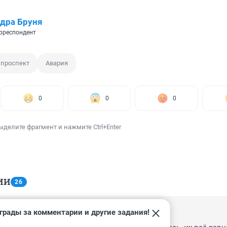
дра Бруня
рреспондент
 проспект
Авария
0
0
0
ыделите фрагмент и нажмите Ctrl+Enter
ИИ
26
грады за комментарии и другие задания!
, 05:22