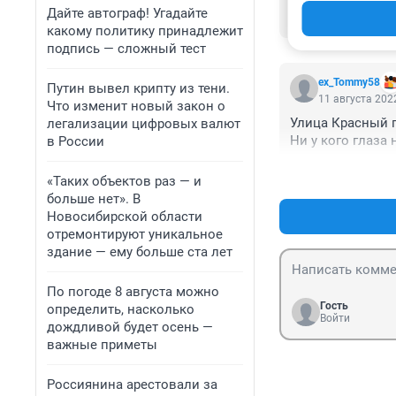
"На месте замети
Дайте автограф! Угадайте
обнаружили..
какому политику принадлежит
подпись — сложный тест
ex_Tommy58
Путин вывел крипту из тени.
11 августа 2022
Что изменит новый закон о
Улица Красный пр
легализации цифровых валют
Ни у кого глаза 
в России
«Таких объектов раз — и
больше нет». В
Новосибирской области
отремонтируют уникальное
здание — ему больше ста лет
По погоде 8 августа можно
Гость
определить, насколько
Войти
дождливой будет осень —
важные приметы
Россиянина арестовали за