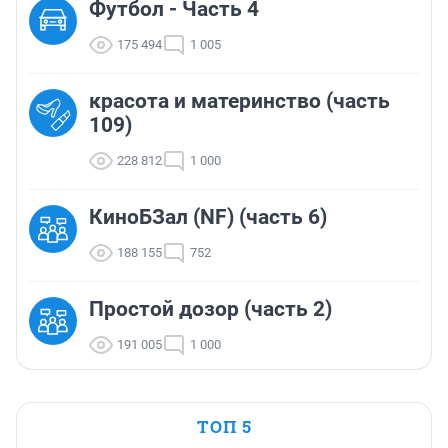
Футбол - Часть 4
175 494
1 005
красота и материнство (часть
109)
228 812
1 000
КиноБЗал (NF) (часть 6)
188 155
752
Простой дозор (часть 2)
191 005
1 000
ТОП 5