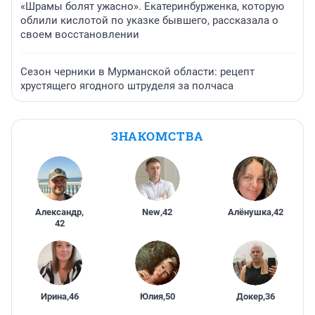
«Шрамы болят ужасно». Екатеринбурженка, которую
облили кислотой по указке бывшего, рассказала о
своем восстановлении
Сезон черники в Мурманской области: рецепт
хрустящего ягодного штруделя за полчаса
ЗНАКОМСТВА
Александр
,
New
,
42
Алёнушка
,
42
42
Ирина
,
46
Юлия
,
50
Докер
,
36