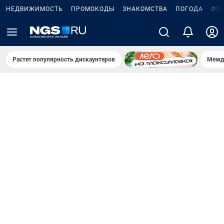
НЕДВИЖИМОСТЬ
ПРОМОКОДЫ
ЗНАКОМСТВА
ПОГОДА
ФО
Растет популярность дискаунтеров
Межд