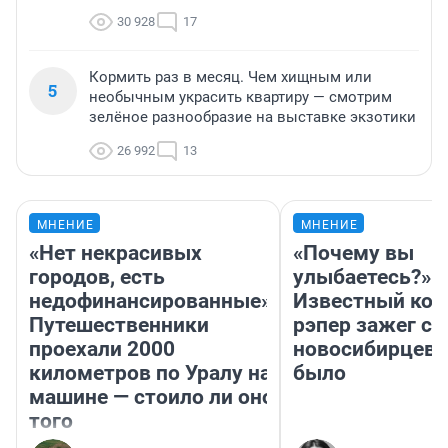
30 928
17
Кормить раз в месяц. Чем хищным или
5
необычным украсить квартиру — смотрим
зелёное разнообразие на выставке экзотики
26 992
13
МНЕНИЕ
МНЕНИЕ
«Нет некрасивых
«Почему вы
городов, есть
улыбаетесь?»
недофинансированные».
Известный кор
Путешественники
рэпер зажег с 
проехали 2000
новосибирцев: 
километров по Уралу на
было
машине — стоило ли оно
того