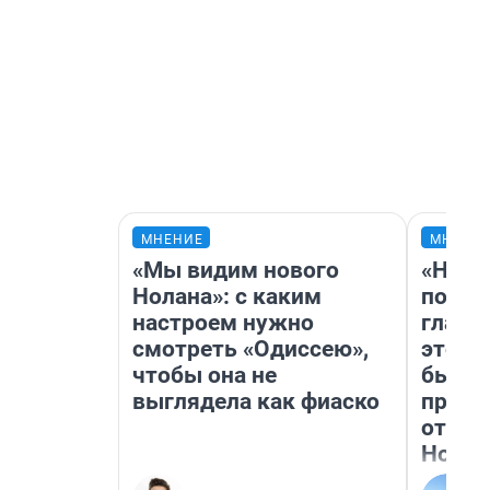
МНЕНИЕ
МНЕНИ
«Мы видим нового
«Нико
Нолана»: с каким
побед
настроем нужно
главн
смотреть «Одиссею»,
этого
чтобы она не
бьет 
выглядела как фиаско
прока
отзыв
Нолан