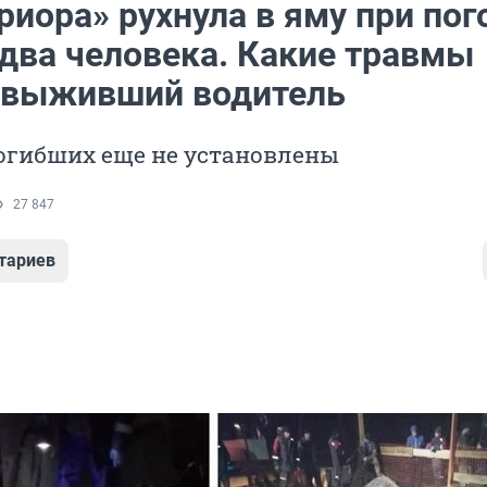
иора» рухнула в яму при пог
 два человека. Какие травмы
 выживший водитель
огибших еще не установлены
27 847
тариев