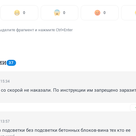
0
0
0
ыделите фрагмент и нажмите Ctrl+Enter
ИИ
37
 15:34
 со скорой не наказали. По инструкции им запрещено заразить
 13:57
з подсветки без подсветки бетонных блоков-вина тех кто ее 