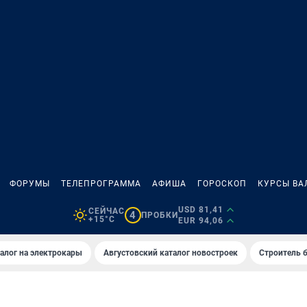
ФОРУМЫ
ТЕЛЕПРОГРАММА
АФИША
ГОРОСКОП
КУРСЫ ВА
USD 81,41
СЕЙЧАС
4
ПРОБКИ
+15°C
EUR 94,06
алог на электрокары
Августовский каталог новостроек
Строитель б