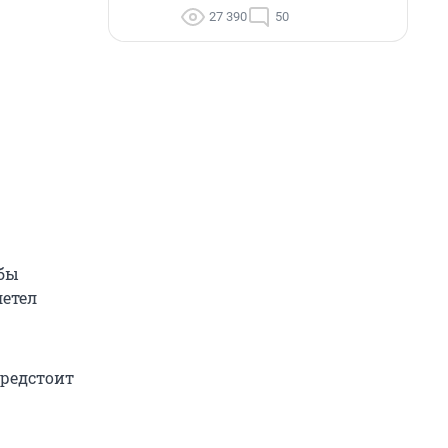
27 390
50
жбы
летел
предстоит