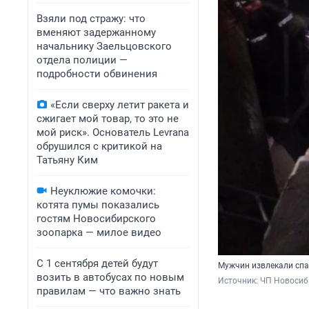
Взяли под стражу: что
вменяют задержанному
начальнику Заельцовского
отдела полиции —
подробности обвинения
«Если сверху летит ракета и
сжигает мой товар, то это не
мой риск». Основатель Levrana
обрушился с критикой на
Татьяну Ким
Неуклюжие комочки:
котята пумы показались
гостям Новосибирского
зоопарка — милое видео
С 1 сентября детей будут
Мужчин извлекали спа
возить в автобусах по новым
Источник: 
ЧП Новосиб
правилам — что важно знать