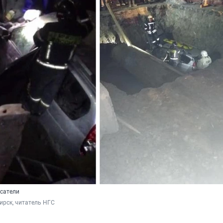
сатели
ирск, читатель НГС