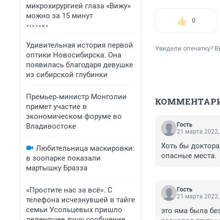
микрохирургией глаза «Вижу»
можно за 15 минут
0
Удивительная история первой
Увидели опечатку? В
оптики Новосибирска. Она
появилась благодаря девушке
из сибирской глубинки
Премьер‑министр Монголии
КОММЕНТАР
примет участие в
экономическом форуме во
Гость
Владивостоке
21 марта 2022,
Хоть бы доктора
Любительница маскировки:
опасные места.
в зоопарке показали
мартышку Бразза
«Простите нас за всё». С
Гость
21 марта 2022,
телефона исчезнувшей в тайге
семьи Усольцевых пришло
это яма была бе
леденящее душу сообщение