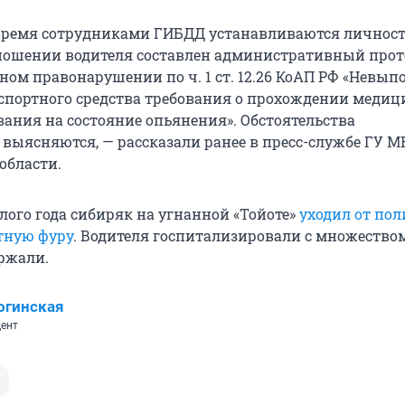
время сотрудниками ГИБДД устанавливаются личнос
ношении водителя составлен административный прот
ом правонарушении по ч. 1 ст. 12.26 КоАП РФ «Невып
спортного средства требования о прохождении медиц
вания на состояние опьянения». Обстоятельства
выясняются, — рассказали ранее в пресс-службе ГУ М
области.
лого года сибиряк на угнанной «Тойоте»
уходил от по
утную фуру
. Водителя госпитализировали с множеством
ржали.
огинская
ент