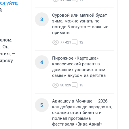
ся уйти
й
Суровой или мягкой будет
3
зима, можно узнать по
погоде 5 августа — важные
приметы
релом
77 421
12
. Он
ения, —
Пирожное «Картошка»:
ирску
4
классический рецепт в
домашних условиях с тем
самым вкусом из детства
30 329
13
Авиашоу в Мочище — 2026:
5
как добраться до аэродрома,
сколько стоят билеты и
полная программа
фестиваля «Вива Авиа!»