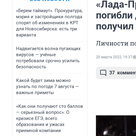
«Лада-Пр
«Берем таймаут». Прокуратура,
погибли
мэрия и застройщики полгода
спорят об изменениях в КРТ
получил
для Новосибирска: есть три
варианта
Личности п
Надвигается волна пугающих
вирусов — учёные
20 марта 2022, 19:37
потребовали срочно усилить
безопасность
37
коммен
Какой будет зима можно
узнать по погоде 7 августа —
важные приметы
«Как они получают сто баллов
— серьезный вопрос». О
кризисе ЕГЭ, всего
образования и ужасах
приемной компании