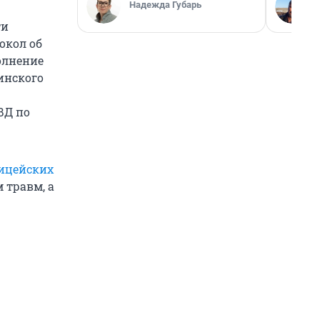
Надежда Губарь
ти
окол об
олнение
инского
ВД по
лицейских
 травм, а