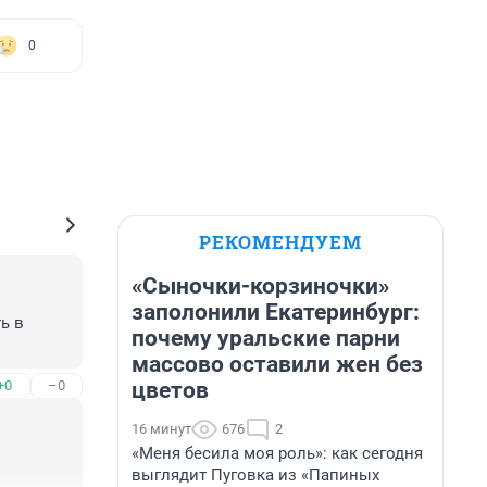
0
РЕКОМЕНДУЕМ
«Сыночки-корзиночки»
заполонили Екатеринбург:
 в 
почему уральские парни
массово оставили жен без
цветов
+0
–0
16 минут
676
2
«Меня бесила моя роль»: как сегодня
выглядит Пуговка из «Папиных