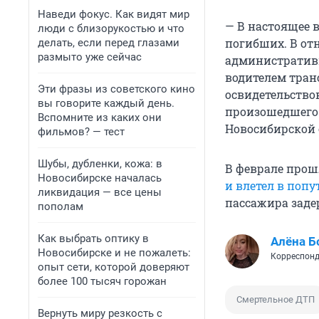
Наведи фокус. Как видят мир
— В настоящее 
люди с близорукостью и что
погибших. В от
делать, если перед глазами
размыто уже сейчас
административн
водителем тран
Эти фразы из советского кино
освидетельство
вы говорите каждый день.
произошедшего 
Вспомните из каких они
Новосибирской 
фильмов? — тест
Шубы, дубленки, кожа: в
В феврале прош
Новосибирске началась
и влетел в поп
ликвидация — все цены
пассажира заде
пополам
Как выбрать оптику в
Алёна Б
Новосибирске и не пожалеть:
Корреспонд
опыт сети, которой доверяют
более 100 тысяч горожан
Смертельное ДТП
Вернуть миру резкость с